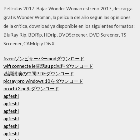
Películas 2017. Bajar Wonder Woman estreno 2017, descarga
gratis Wonder Woman, la película del año según las opiniones
de la crítica, download ya disponible en los siguientes formatos:
BluRay Rip, BDRip, HDrip, DVDScreener, DVD Screener, TS
Screener, CAMrip y DivX
fivemゾンビサーバーmodダウンロード
wifi connecte le電話au pc無料ダウンロード
基調講演の中間PDFダウンロード
picsay pro windows 10をダウンロード
orochi 3 pcをダウンロード
apfeshl
apfeshl
apfeshl
apfeshl
apfeshl
apfeshl