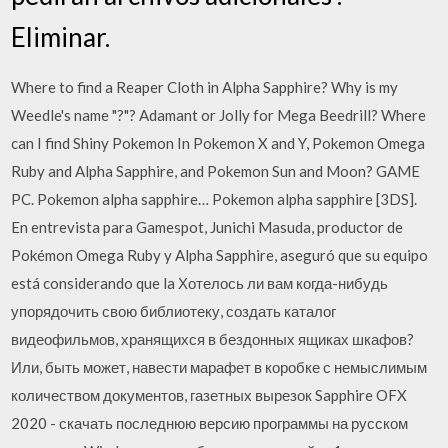
Eliminar.
Where to find a Reaper Cloth in Alpha Sapphire? Why is my
Weedle's name "?"? Adamant or Jolly for Mega Beedrill? Where
can I find Shiny Pokemon In Pokemon X and Y, Pokemon Omega
Ruby and Alpha Sapphire, and Pokemon Sun and Moon? GAME
PC. Pokemon alpha sapphire… Pokemon alpha sapphire [3DS].
En entrevista para Gamespot, Junichi Masuda, productor de
Pokémon Omega Ruby y Alpha Sapphire, aseguró que su equipo
está considerando que la Хотелось ли вам когда-нибудь
упорядочить свою библиотеку, создать каталог
видеофильмов, хранящихся в бездонных ящиках шкафов?
Или, быть может, навести марафет в коробке с немыслимым
количеством документов, газетных вырезок Sapphire OFX
2020 - скачать последнюю версию программы на русском