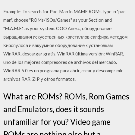
Example: To search for Pac-Man in MAME ROMs type in "pac-
man", choose "ROMs/ISOs/Games" as your Section and
"M.A.M.E." as your system. ООО Апекс, оборудование
выращивания искусственных кристаллов сапфира методом
Киропулоса и вакуумное оборудование к установкам
WinRAR, descargar gratis. WinRAR última versión: WinRAR,
uno de los mejores compresores de archivos del mercado.
WinRAR 5.0 es un programa para abrir, crear y descomprimir
archivos RAR, ZIP y otros formatos.
What are ROMs? ROMs, Rom Games
and Emulators, does it sounds
unfamiliar for you? Video game
ROMs are nothing else but a