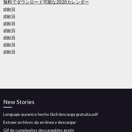
無料でダウンロード可能な2020カレンダー
shkrjij
shkrjij
shkrjij
shkrjij
shkrjij
shkrjij
shkrjij
New Stories
Lenguaje quranico hecho fácil descarga gratuita pdf
Extraer archivos zip en línea y descargar
Gif de cumpleaños descargables gratis