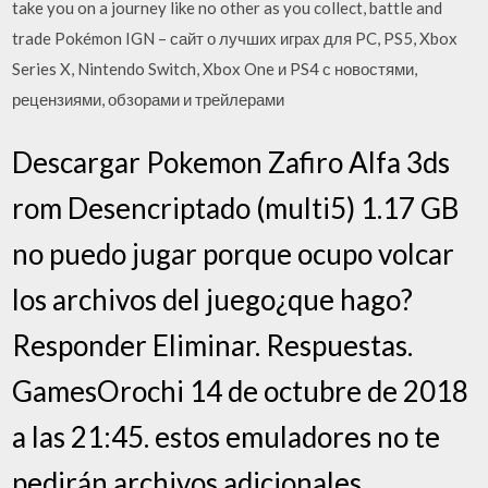
take you on a journey like no other as you collect, battle and
trade Pokémon IGN – сайт о лучших играх для PC, PS5, Xbox
Series X, Nintendo Switch, Xbox One и PS4 с новостями,
рецензиями, обзорами и трейлерами
Descargar Pokemon Zafiro Alfa 3ds
rom Desencriptado (multi5) 1.17 GB
no puedo jugar porque ocupo volcar
los archivos del juego¿que hago?
Responder Eliminar. Respuestas.
GamesOrochi 14 de octubre de 2018
a las 21:45. estos emuladores no te
pedirán archivos adicionales .