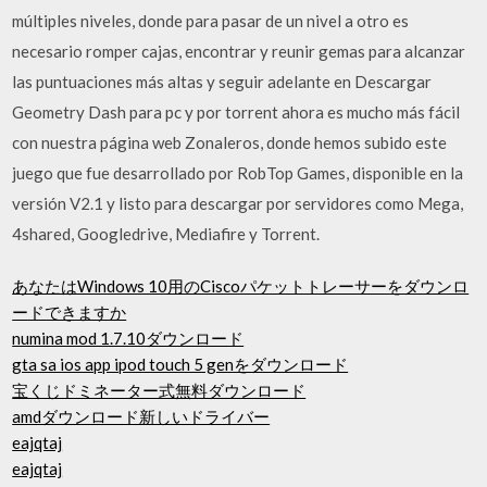
múltiples niveles, donde para pasar de un nivel a otro es
necesario romper cajas, encontrar y reunir gemas para alcanzar
las puntuaciones más altas y seguir adelante en Descargar
Geometry Dash para pc y por torrent ahora es mucho más fácil
con nuestra página web Zonaleros, donde hemos subido este
juego que fue desarrollado por RobTop Games, disponible en la
versión V2.1 y listo para descargar por servidores como Mega,
4shared, Googledrive, Mediafire y Torrent.
あなたはWindows 10用のCiscoパケットトレーサーをダウンロ
ードできますか
numina mod 1.7.10ダウンロード
gta sa ios app ipod touch 5 genをダウンロード
宝くじドミネーター式無料ダウンロード
amdダウンロード新しいドライバー
eajqtaj
eajqtaj