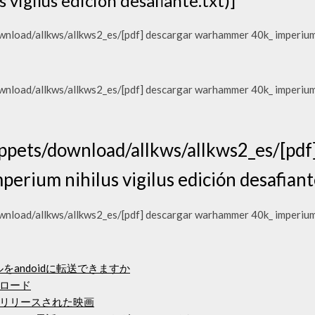
 vigilus edición desafiante.txt)]
oad/allkws/allkws2_es/[pdf] descargar warhammer 40k_ imperium ni
oad/allkws/allkws2_es/[pdf] descargar warhammer 40k_ imperium ni
pets/download/allkws/allkws2_es/[pdf]
rium nihilus vigilus edición desafiante
oad/allkws/allkws2_es/[pdf] descargar warhammer 40k_ imperium ni
ルをandoidに転送できますか
ロード
リリースされた映画