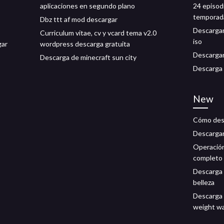
aplicaciones en segundo plano
24 episod
temporad
Dbz ttt af mod descargar
Descargar
Curriculum vitae, cv y vcard tema v2.0
iso
gar
wordpress descarga gratuita
Descarga
Descarga de minecraft sun city
Descarga 
New
Cómo desc
Descargar
Operació
completo 
Descarga 
belleza
Descarga d
weight w