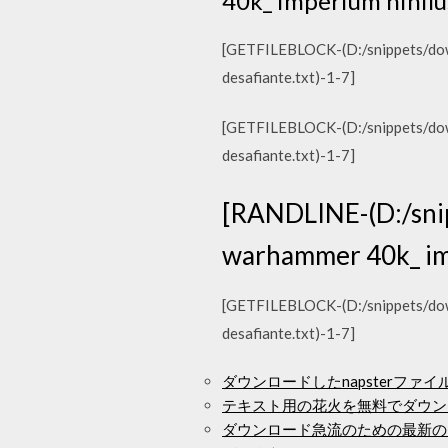
40k_ imperium nihilus
[GETFILEBLOCK-(D:/snippets/downl
desafiante.txt)-1-7]
[GETFILEBLOCK-(D:/snippets/downl
desafiante.txt)-1-7]
[RANDLINE-(D:/snip
warhammer 40k_ impe
[GETFILEBLOCK-(D:/snippets/downl
desafiante.txt)-1-7]
ダウンロードしたnapsterファイ
テキスト用の花火を無料でダウン
ダウンロード急流のための最新の