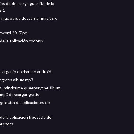
ios de descarga gratuita de la
a 1
 mac os iso descargar mac os x
r word 2017 pc
de la aplicación codonix
argar jp dokkan en android
 gratis album mp3
n_ mindcrime queensryche álbum
mp3 descargar gratis
gratuita de aplicaciones de
e la aplicación freestyle de
atchers