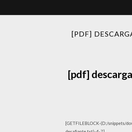
[PDF] DESCARG
[pdf] descarg
[GETFILEBLOCK-(D:/snippets/downl
desafiante.txt)-4-7]