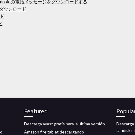
にAndroidの電話メッセージをダウンロードする
DFダウンロード
ド
ド
Featured
Popula
Descarga avast gratis para la última versión
Descarga 
sandisk m
io
Amazon fire tablet descargando