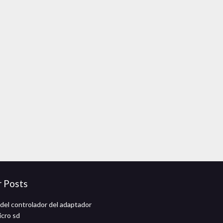
r Posts
del controlador del adaptador
icro sd