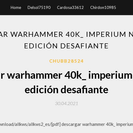
Home
Delsol75190
Cardosa33612
Chirdon10985
AR WARHAMMER 40K_ IMPERIUM N
EDICIÓN DESAFIANTE
CHUBB28524
ar warhammer 40k_ imperium n
edición desafiante
30.04.2021
oad/allkws/allkws2_es/[pdf] descargar warhammer 40k_ imperium ni