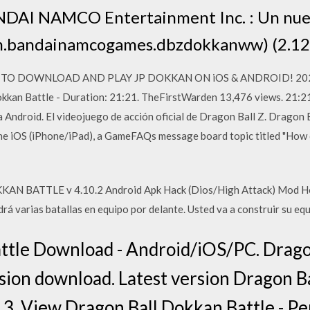
NDAI NAMCO Entertainment Inc. : Un nue
om.bandainamcogames.dbzdokkanww) (2.12
D TO DOWNLOAD AND PLAY JP DOKKAN ON iOS & ANDROID! 2
an Battle - Duration: 21:21. TheFirstWarden 13,476 views. 21:21.
 Android. El videojuego de acción oficial de Dragon Ball Z. Dragon 
e iOS (iPhone/iPad), a GameFAQs message board topic titled "How d
 BATTLE v 4.10.2 Android Apk Hack (Dios/High Attack) Mod Hola
drá varias batallas en equipo por delante. Usted va a construir su equ
attle Download - Android/iOS/PC. Drago
sion download. Latest version Dragon Ba
. View Dragon Ball Dokkan Battle - Per