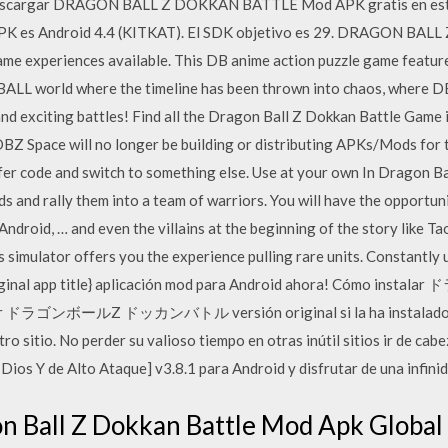
scargar DRAGON BALL Z DOKKAN BATTLE Mod APK gratis en este 
es Android 4.4 (KITKAT). El SDK objetivo es 29. DRAGON BALL 
 experiences available. This DB anime action puzzle game features 
ALL world where the timeline has been thrown into chaos, where DB
and exciting battles! Find all the Dragon Ball Z Dokkan Battle Gam
Z Space will no longer be building or distributing APKs/Mods for th
sfer code and switch to something else. Use at your own In Dragon Ba
ds and rally them into a team of warriors. You will have the opportun
ndroid, … and even the villains at the beginning of the story like Ta
 simulator offers you the experience pulling rare units. Constantly 
 {original app title} aplicación mod para Android ahora! Cóm
talar ドラゴンボールZ ドッカンバトル versión original si la ha insta
o. No perder su valioso tiempo en otras inútil sitios ir de ca
Y de Alto Ataque] v3.8.1 para Android y disfrutar de una infinid
 Ball Z Dokkan Battle Mod Apk Global v