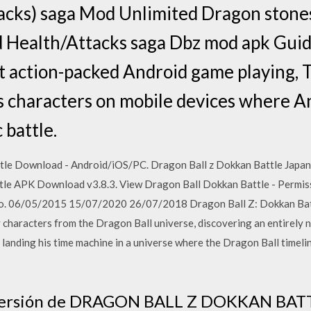
tacks) saga Mod Unlimited Dragon stones
 Health/Attacks saga Dbz mod apk Guid
 action-packed Android game playing, 
s characters on mobile devices where A
 battle.
le Download - Android/iOS/PC. Dragon Ball z Dokkan Battle Japan
tle APK Download v3.8.3. View Dragon Ball Dokkan Battle - Permiss
o. 06/05/2015 15/07/2020 26/07/2018 Dragon Ball Z: Dokkan Batt
characters from the Dragon Ball universe, discovering an entirely ne
 landing his time machine in a universe where the Dragon Ball timel
a versión de DRAGON BALL Z DOKKAN BATT