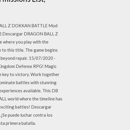
GON BALL Z DOKKAN BATTLE Mod
o. 2.Descargar DRAGON BALL Z
 where you play with the
 to this title. The game begins
y beyond repair. 15/07/2020 ·
ew Kingdom Defense RPG! Magic
e key to victory. Work together
ominate battles with stunning
periences available. This DB
ALL world where the timeline has
exciting battles! Descargar
e puede luchar contra los
ta primera batalla.