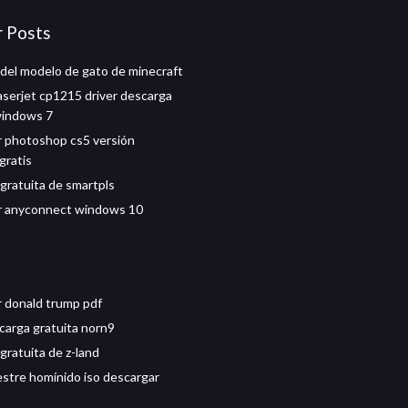
r Posts
del modelo de gato de minecraft
laserjet cp1215 driver descarga
windows 7
 photoshop cs5 versión
gratis
gratuita de smartpls
r anyconnect windows 10
 donald trump pdf
carga gratuita norn9
gratuita de z-land
estre homínido iso descargar