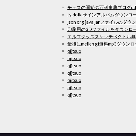
チェスの開始の百科事典ブログpd
ty dollaサインアルバムダウンロー
json org java jarファイルのダ
印刷用の3Dファイルをダウンロ
エルフグッズスケッチベクトル無
最後にmellen gi無料mp3ダウン
qjjtsuo
qjjtsuo
qjjtsuo
qjjtsuo
qjjtsuo
qjjtsuo
qjjtsuo