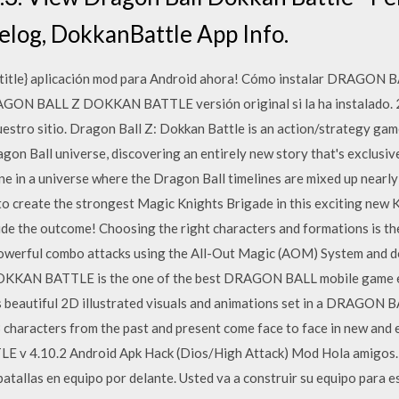
log, DokkanBattle App Info.
app title} aplicación mod para Android ahora! Cómo instalar DRA
RAGON BALL Z DOKKAN BATTLE versión original si la ha instalad
o sitio. Dragon Ball Z: Dokkan Battle is an action/strategy game
on Ball universe, discovering an entirely new story that's exclusive
ne in a universe where the Dragon Ball timelines are mixed up nearl
to create the strongest Magic Knights Brigade in this exciting n
ide the outcome! Choosing the right characters and formations is th
owerful combo attacks using the All-Out Magic (AOM) System and d
KAN BATTLE is the one of the best DRAGON BALL mobile game ex
 beautiful 2D illustrated visuals and animations set in a DRAGON B
characters from the past and present come face to face in new and 
4.10.2 Android Apk Hack (Dios/High Attack) Mod Hola amigos. ¿S
batallas en equipo por delante. Usted va a construir su equipo para es