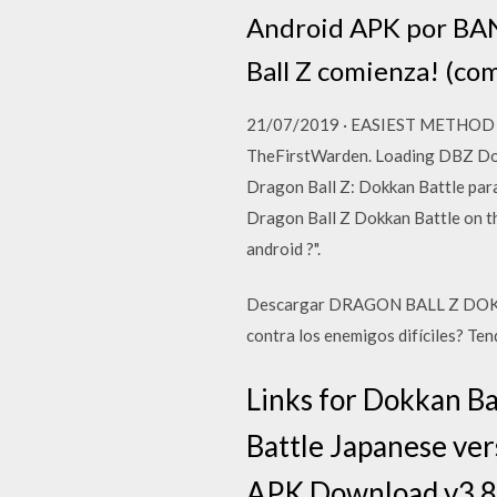
Android APK por BA
Ball Z comienza! (c
21/07/2019 · EASIEST METHO
TheFirstWarden. Loading DBZ Dokk
Dragon Ball Z: Dokkan Battle para
Dragon Ball Z Dokkan Battle on th
android ?".
Descargar DRAGON BALL Z DOKKAN
contra los enemigos difíciles? Ten
Links for Dokkan B
Battle Japanese ver
APK Download v3.8.3