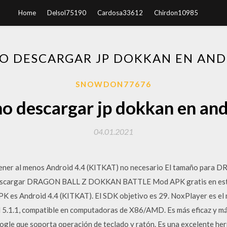
Home
Delsol75190
Cardosa33612
Chirdon10985
O DESCARGAR JP DOKKAN EN AND
SNOWDON77676
 descargar jp dokkan en an
04.01.2021
e tener al menos Android 4.4 (KITKAT) no necesario El tamaño p
scargar DRAGON BALL Z DOKKAN BATTLE Mod APK gratis en este 
 Android 4.4 (KITKAT). El SDK objetivo es 29. NoxPlayer es el me
d 5.1.1, compatible en computadoras de X86/AMD. Es más eficaz y má
ogle que soporta operación de teclado y ratón. Es una excelente her