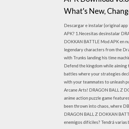
What's New, Change
Descargar e instalar {original 
APK? 1.Necesitas desinstalar D
DOKKAN BATTLE Mod APK en nuestr
legendary characters from the Drag
with Trunks landing his time machi
Defend the kingdom while aiming 
battles where your strategies dec
with your teammates to unleash p
Arcane Arts! DRAGON BALL Z DOK
anime action puzzle game features
been thrown into chaos, where DB 
DRAGON BALL Z DOKKAN BATTLE v 
enemigos difíciles? Tendrá varias 