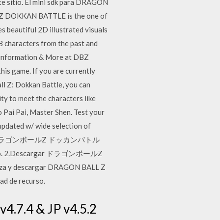
sitio. El mini sdk para DRAGON
Z DOKKAN BATTLE is the one of
beautiful 2D illustrated visuals
 characters from the past and
e information & More at DBZ
is game. If you are currently
ll Z: Dokkan Battle, you can
ity to meet the characters like
o Pai Pai, Master Shen. Test your
updated w/ wide selection of
o instalar ドラゴンボールZ ドッカンバトル
lado. 2.Descargar ドラゴンボールZ
beza y descargar DRAGON BALL Z
ad de recurso.
4.7.4 & JP v4.5.2