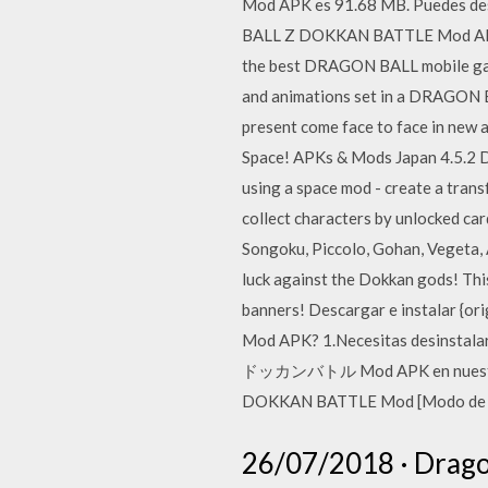
Mod APK es 91.68 MB. Puedes de
BALL Z DOKKAN BATTLE Mod APK 
the best DRAGON BALL mobile game
and animations set in a DRAGON B
present come face to face in new 
Space! APKs & Mods Japan 4.5.2 DB
using a space mod - create a tran
collect characters by unlocked car
Songoku, Piccolo, Gohan, Vegeta, A
luck against the Dokkan gods! This
banners! Descargar e instalar
Mod APK? 1.Necesitas desins
ドッカンバトル Mod APK en nuestro siti
DOKKAN BATTLE Mod [Modo de Dios 
26/07/2018 · Dragon