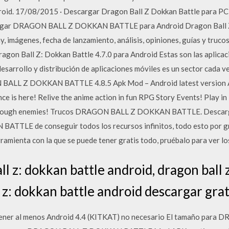
oid. 17/08/2015 · Descargar Dragon Ball Z Dokkan Battle para PC
cargar DRAGON BALL Z DOKKAN BATTLE para Android Dragon Ball Z
y, imágenes, fecha de lanzamiento, análisis, opiniones, guías y tru
gon Ball Z: Dokkan Battle 4.7.0 para Android Estas son las aplica
esarrollo y distribución de aplicaciones móviles es un sector cada 
BALL Z DOKKAN BATTLE 4.8.5 Apk Mod – Android latest version 
nce is here! Relive the anime action in fun RPG Story Events! Play 
t tough enemies! Trucos DRAGON BALL Z DOKKAN BATTLE. Descargar
TLE de conseguir todos los recursos infinitos, todo esto por gra
amienta con la que se puede tener gratis todo, pruébalo para ver los
l z: dokkan battle android, dragon ball 
 z: dokkan battle android descargar grat
e tener al menos Android 4.4 (KITKAT) no necesario El tamaño p