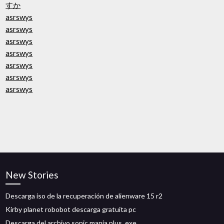
すか
asrswys
asrswys
asrswys
asrswys
asrswys
asrswys
asrswys
New Stories
Descarga iso de la recuperación de alienware 15 r2
Kirby planet robobot descarga gratuita pc
Descarga del archivo sonic mania plus .exe