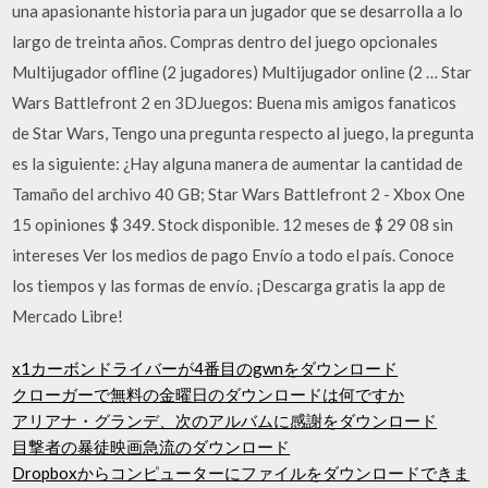
una apasionante historia para un jugador que se desarrolla a lo
largo de treinta años. Compras dentro del juego opcionales
Multijugador offline (2 jugadores) Multijugador online (2 … Star
Wars Battlefront 2 en 3DJuegos: Buena mis amigos fanaticos
de Star Wars, Tengo una pregunta respecto al juego, la pregunta
es la siguiente: ¿Hay alguna manera de aumentar la cantidad de
Tamaño del archivo 40 GB; Star Wars Battlefront 2 - Xbox One
15 opiniones $ 349. Stock disponible. 12 meses de $ 29 08 sin
intereses Ver los medios de pago Envío a todo el país. Conoce
los tiempos y las formas de envío. ¡Descarga gratis la app de
Mercado Libre!
x1カーボンドライバーが4番目のgwnをダウンロード
クローガーで無料の金曜日のダウンロードは何ですか
アリアナ・グランデ、次のアルバムに感謝をダウンロード
目撃者の暴徒映画急流のダウンロード
Dropboxからコンピューターにファイルをダウンロードできま