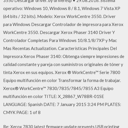
3550 Descargar driver. by driveresp • 29.08.2016. Sistema
operativo: Windows 10, Windows 8 / 8.1, Windows 7 Vista XP
(64 bits / 32 bits). Modelo: Xerox WorkCentre 3550. Driver
para Windows Descargar Controlador de impresora para Xerox
WorkCentre 3550. Descargar Xerox Phaser 3140 Driver Y
Controlador Completas Para Windows 10/8.1/8/7XP y Mac
Mas Recentas Actualization. Características Principales Del
Impresora Xerox Phaser 3140: Obtenga siempre impresiones de
calidad constante y pareja con suministros originales de tóner y
tinta Xerox en sus equipos. Xerox ® WorkCentre™ Serie 7800
Equipo multifunción en color Transformar la forma de trabajar.
Xerox® WorkCentre™ 7830/7835/7845/7855 A3 Equipo
multifunción en color TITLE: X_28867_W78BR-01SE
LANGUAGE: Spanish DATE: 7 January 2015 3:24 PM PLATES:
CMYK PAGE: 1 of 8
Re: Xerox 7830 latest firmware update prevents USB printing