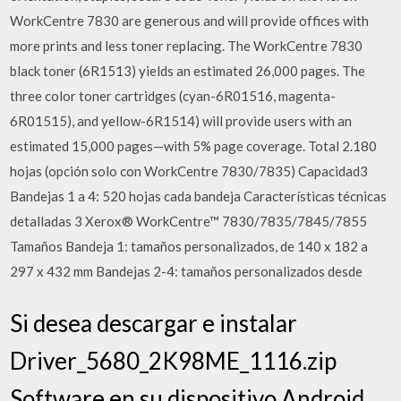
WorkCentre 7830 are generous and will provide offices with
more prints and less toner replacing. The WorkCentre 7830
black toner (6R1513) yields an estimated 26,000 pages. The
three color toner cartridges (cyan-6R01516, magenta-
6R01515), and yellow-6R1514) will provide users with an
estimated 15,000 pages—with 5% page coverage. Total 2.180
hojas (opción solo con WorkCentre 7830/7835) Capacidad3
Bandejas 1 a 4: 520 hojas cada bandeja Características técnicas
detalladas 3 Xerox® WorkCentre™ 7830/7835/7845/7855
Tamaños Bandeja 1: tamaños personalizados, de 140 x 182 a
297 x 432 mm Bandejas 2-4: tamaños personalizados desde
Si desea descargar e instalar
Driver_5680_2K98ME_1116.zip
Software en su dispositivo Android,