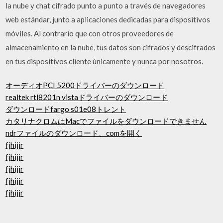
la nube y chat cifrado punto a punto a través de navegadores
web estándar, junto a aplicaciones dedicadas para dispositivos
móviles. Al contrario que con otros proveedores de
almacenamiento en la nube, tus datos son cifrados y descifrados
en tus dispositivos cliente únicamente y nunca por nosotros.
オーディオPCI 5200ドライバーのダウンロード
realtek rtl8201n vistaドライバーのダウンロード
ダウンロードfargo s01e08トレント
カタリナクロムはMacでファイルをダウンロードできません
ndrファイルのダウンロード、comを開く
fjhijjr
fjhijjr
fjhijjr
fjhijjr
fjhijjr