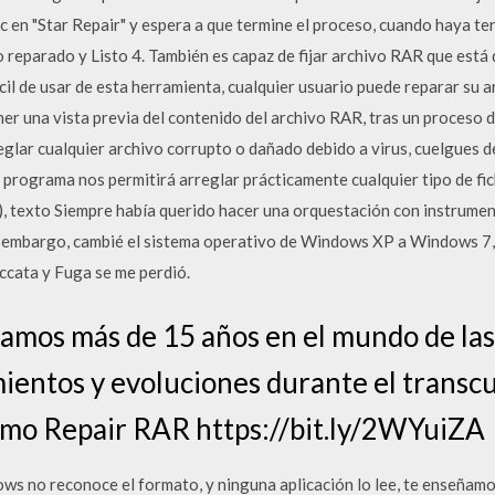
lic en "Star Repair" y espera a que termine el proceso, cuando haya t
 reparado y Listo 4. También es capaz de fijar archivo RAR que está da
cil de usar de esta herramienta, cualquier usuario puede reparar su
er una vista previa del contenido del archivo RAR, tras un proceso d
eglar cualquier archivo corrupto o dañado debido a virus, cuelgues 
programa nos permitirá arreglar prácticamente cualquier tipo de fiche
wav), texto Siempre había querido hacer una orquestación con instrume
in embargo, cambié el sistema operativo de Windows XP a Windows 7, 
occata y Fuga se me perdió.
amos más de 15 años en el mundo de las
entos y evoluciones durante el transcur
emo Repair RAR https://bit.ly/2WYuiZA
ndows no reconoce el formato, y ninguna aplicación lo lee, te enseña