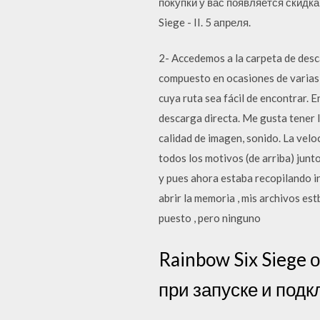
покупки у вас появляется скидк
Siege - II. 5 апреля.
2- Accedemos a la carpeta de desc
compuesto en ocasiones de varias
cuya ruta sea fácil de encontrar.
descarga directa. Me gusta tener l
calidad de imagen, sonido. La velo
todos los motivos (de arriba) jun
y pues ahora estaba recopilando i
abrir la memoria , mis archivos es
puesto , pero ninguno
Rainbow Six Siege
при запуске и подк