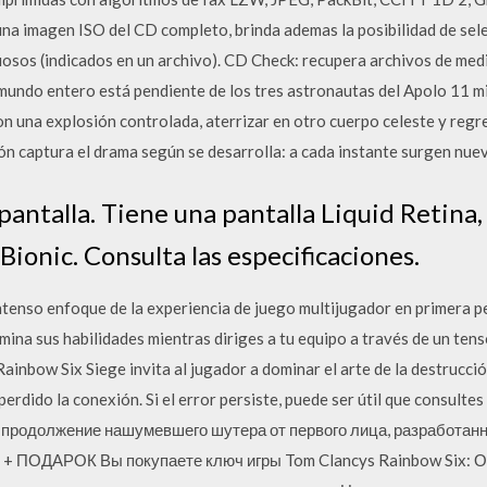
a imagen ISO del CD completo, brinda ademas la posibilidad de selec
tuosos (indicados en un archivo). CD Check: recupera archivos de me
 mundo entero está pendiente de los tres astronautas del Apolo 11 mi
on una explosión controlada, aterrizar en otro cuerpo celeste y regr
isión captura el drama según se desarrolla: a cada instante surgen nue
pantalla. Tiene una pantalla Liquid Retin
Bionic. Consulta las especificaciones.
ntenso enfoque de la experiencia de juego multijugador en primera p
mina sus habilidades mientras diriges a tu equipo a través de un ten
inbow Six Siege invita al jugador a dominar el arte de la destrucció
perdido la conexión. Si el error persiste, puede ser útil que consulte
о продолжение нашумевшего шутера от первого лица, разработанн
y) + ПОДАРОК Вы покупаете ключ игры Tom Clancys Rainbow Six: О