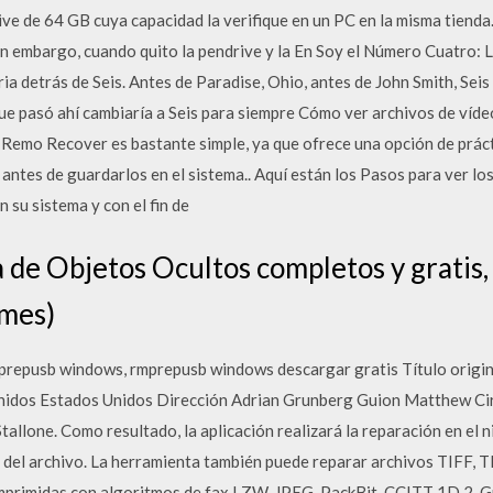
ive de 64 GB cuya capacidad la verifique en un PC en la misma tienda
Sin embargo, cuando quito la pendrive y la En Soy el Número Cuatro: 
ria detrás de Seis. Antes de Paradise, Ohio, antes de John Smith, Sei
que pasó ahí cambiaría a Seis para siempre Cómo ver archivos de víd
Remo Recover es bastante simple, ya que ofrece una opción de prácti
antes de guardarlos en el sistema.. Aquí están los Pasos para ver l
n su sistema y con el fin de
de Objetos Ocultos completos y gratis, 
mes)
prepusb windows, rmprepusb windows descargar gratis Título origi
nidos Estados Unidos Dirección Adrian Grunberg Guion Matthew Ciru
allone. Como resultado, la aplicación realizará la reparación en el ni
l del archivo. La herramienta también puede reparar archivos TIFF, T
mprimidas con algoritmos de fax LZW, JPEG, PackBit, CCITT 1D 2, Gr