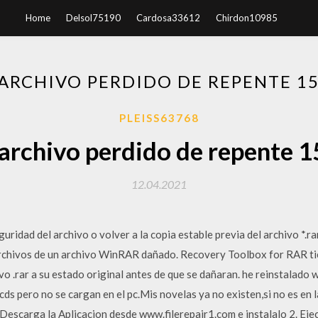
Home
Delsol75190
Cardosa33612
Chirdon10985
ARCHIVO PERDIDO DE REPENTE 1
PLEISS63768
archivo perdido de repente 1
12.04.2021
uridad del archivo o volver a la copia estable previa del archivo *.r
rchivos de un archivo WinRAR dañado. Recovery Toolbox for RAR tie
vo .rar a su estado original antes de que se dañaran. he reinstalado w
cds pero no se cargan en el pc.Mis novelas ya no existen,si no es en l
escarga la Aplicacion desde www.filerepair1.com e instalalo 2. Ejecut