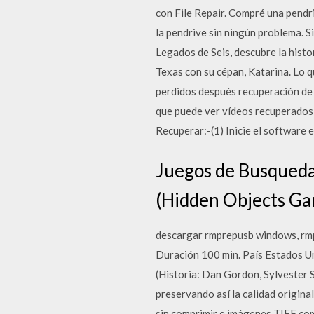
con File Repair. Compré una pendr
la pendrive sin ningún problema. 
Legados de Seis, descubre la histo
Texas con su cépan, Katarina. Lo 
perdidos después recuperación de 
que puede ver vídeos recuperados 
Recuperar:-(1) Inicie el software e
Juegos de Busqueda 
(Hidden Objects Ga
descargar rmprepusb windows, rm
Duración 100 min. País Estados U
(Historia: Dan Gordon, Sylvester St
preservando así la calidad origina
sin comprimir e imágenes TIFF co