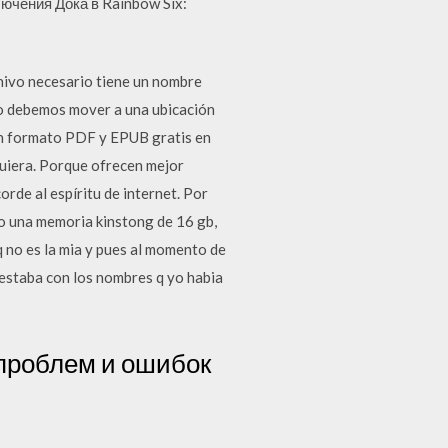
ючения Дока в Rainbow Six:
hivo necesario tiene un nombre
Lo debemos mover a una ubicación
 en formato PDF y EPUB gratis en
quiera. Porque ofrecen mejor
orde al espíritu de internet. Por
go una memoria kinstong de 16 gb,
 no es la mia y pues al momento de
a estaba con los nombres q yo habia
 проблем и ошибок