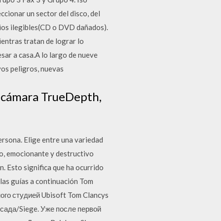
cionar un sector del disco, del
dios ilegibles(CD o DVD dañados).
entras tratan de lograr lo
esar a casa.A lo largo de nueve
vos peligros, nuevas
a, cámara TrueDepth,
ersona. Elige entre una variedad
so, emocionante y destructivo
n. Esto significa que ha ocurrido
s las guías a continuación Tom
ого студией Ubisoft Tom Clancys
сада/Siege. Уже после первой