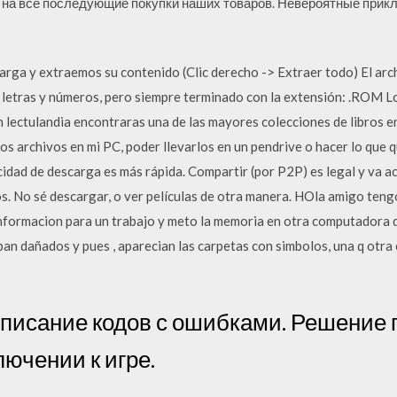
а на все последующие покупки наших товаров. Невероятные прикл
arga y extraemos su contenido (Clic derecho -> Extraer todo) El arc
 letras y números, pero siempre terminado con la extensión: .ROM 
 En lectulandia encontraras una de las mayores colecciones de libros
os archivos en mi PC, poder llevarlos en un pendrive o hacer lo que 
cidad de descarga es más rápida. Compartir (por P2P) es legal y va ac
tos. No sé descargar, o ver películas de otra manera. HOla amigo ten
nformacion para un trabajo y meto la memoria en otra computadora q
tban dañados y pues , aparecian las carpetas con simbolos, una q otr
 описание кодов с ошибками. Решение
лючении к игре.