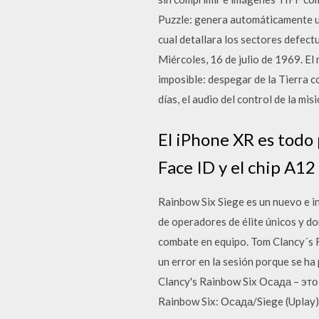
Puzzle: genera automáticamente un
cual detallara los sectores defec
Miércoles, 16 de julio de 1969. El
imposible: despegar de la Tierra c
días, el audio del control de la m
El iPhone XR es todo 
Face ID y el chip A12 
Rainbow Six Siege es un nuevo e i
de operadores de élite únicos y do
combate en equipo. Tom Clancy´s Ra
un error en la sesión porque se ha 
Clancy's Rainbow Six Осада – эт
Rainbow Six: Осада/Siege (Upla