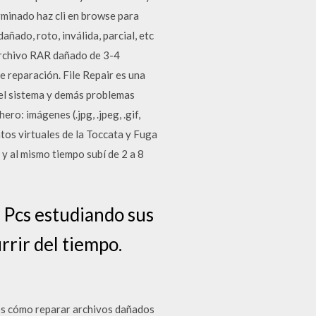
erminado haz cli en browse para
ñado, roto, inválida, parcial, etc
 archivo RAR dañado de 3-4
e reparación. File Repair es una
del sistema y demás problemas
ro: imágenes (.jpg, .jpeg, .gif,
ntos virtuales de la Toccata y Fuga
y al mismo tiempo subí de 2 a 8
 Pcs estudiando sus
rir del tiempo.
mos cómo reparar archivos dañados