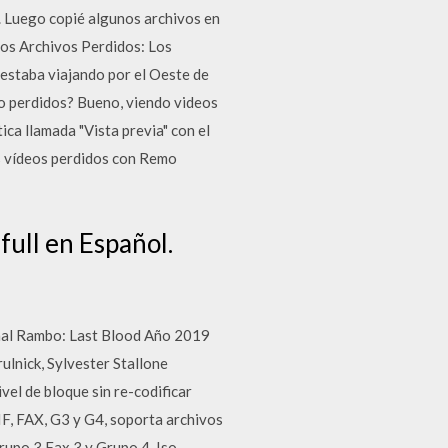
. Luego copié algunos archivos en
Los Archivos Perdidos: Los
s estaba viajando por el Oeste de
eo perdidos? Bueno, viendo videos
ca llamada "Vista previa" con el
os vídeos perdidos con Remo
full en Español.
nal Rambo: Last Blood Año 2019
lnick, Sylvester Stallone
vel de bloque sin re-codificar
IF, FAX, G3 y G4, soporta archivos
upo 3 Fax 3 y Grupo 4. Iso