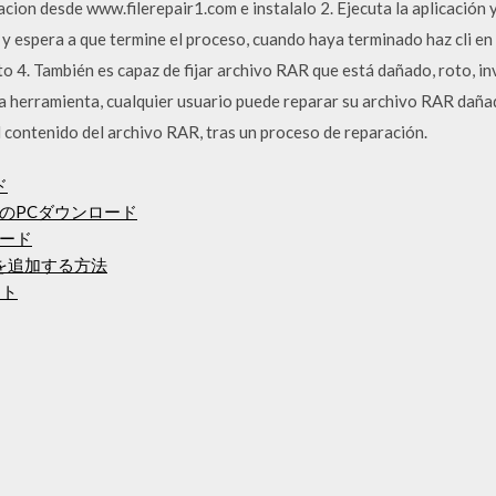
ion desde www.filerepair1.com e instalalo 2. Ejecuta la aplicación y h
r" y espera a que termine el proceso, cuando haya terminado haz cli en
o 4. También es capaz de fijar archivo RAR que está dañado, roto, in
sta herramienta, cualquier usuario puede reparar su archivo RAR daña
l contenido del archivo RAR, tras un proceso de reparación.
ド
のPCダウンロード
ロード
リを追加する方法
ント