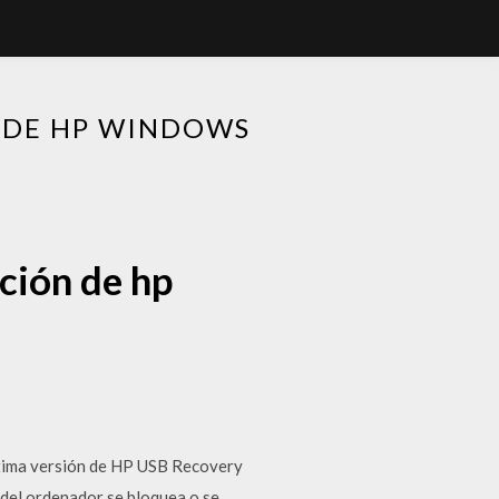
N DE HP WINDOWS
ción de hp
ltima versión de HP USB Recovery
 del ordenador se bloquea o se