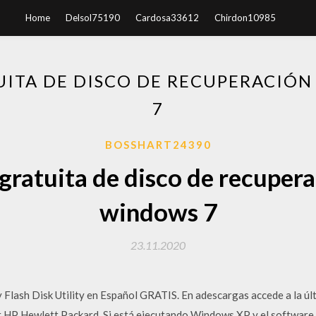
Home
Delsol75190
Cardosa33612
Chirdon10985
ITA DE DISCO DE RECUPERACIÓ
7
BOSSHART24390
gratuita de disco de recupera
windows 7
23.11.2020
lash Disk Utility en Español GRATIS. En adescargas accede a la ú
or HP Hewlett Packard. Si está ejecutando Windows XP y el software