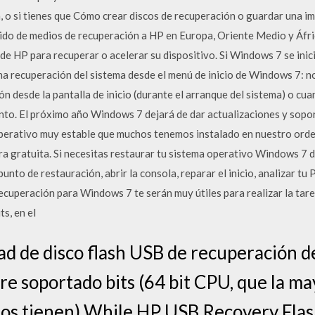
o si tienes que Cómo crear discos de recuperación o guardar una i
do de medios de recuperación a HP en Europa, Oriente Medio y Áfric
 de HP para recuperar o acelerar su dispositivo. Si Windows 7 se inic
a recuperación del sistema desde el menú de inicio de Windows 7: no
 desde la pantalla de inicio (durante el arranque del sistema) o cua
nto. El próximo año Windows 7 dejará de dar actualizaciones y soport
operativo muy estable que muchos tenemos instalado en nuestro orde
a gratuita. Si necesitas restaurar tu sistema operativo Windows 7 d
punto de restauración, abrir la consola, reparar el inicio, analizar t
recuperación para Windows 7 te serán muy útiles para realizar la tar
ts, en el
dad de disco flash USB de recuperación d
e soportado bits (64 bit CPU, que la may
os tienen) While HP USB Recovery Flash 