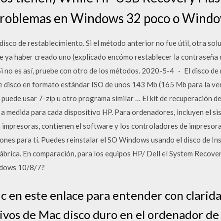
 problemas en Windows 32 poco o Window
sco de restablecimiento. Si el método anterior no fue útil, otra soluc
ue ya haber creado uno (explicado encómo restablecer la contraseñ
i no es así, pruebe con otro de los métodos. 2020-5-4 · El disco de
de disco en formato estándar ISO de unos 143 Mb (165 Mb para la ve
 puede usar 7-zip u otro programa similar … El kit de recuperación d
s a medida para cada dispositivo HP. Para ordenadores, incluyen el 
 impresoras, contienen el software y los controladores de impreso
iones para tí. Puedes reinstalar el SO Windows usando el disco de I
fábrica. En comparación, para los equipos HP/ Dell el System Recove
ndows 10/8/7?
c en este enlace para entender con clarida
ivos de Mac disco duro en el ordenador d