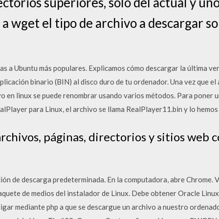
ctorios superiores, solo del actual y uno 
a a wget el tipo de archivo a descargar s
ivas a Ubuntu más populares. Explicamos cómo descargar la última ve
licación binario (BIN) al disco duro de tu ordenador. Una vez que el
hivo en linux se puede renombrar usando varios métodos. Para poner
ealPlayer para Linux, el archivo se llama RealPlayer11.bin y lo hemos
rchivos, páginas, directorios y sitios web
ación de descarga predeterminada. En la computadora, abre Chrome. 
quete de medios del instalador de Linux. Debe obtener Oracle Linux
gar mediante php a que se descargue un archivo a nuestro ordenador