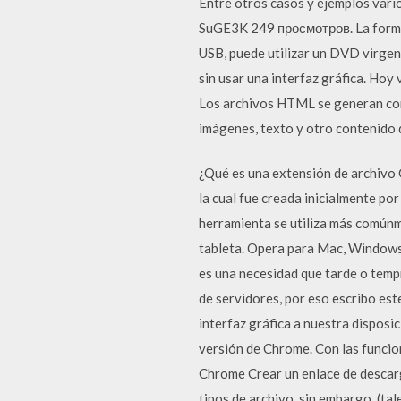
Entre otros casos y ejemplos va
SuGE3K 249 просмотров. La forma m
USB, puede utilizar un DVD virgen
sin usar una interfaz gráfica. Hoy
Los archivos HTML se generan con 
imágenes, texto y otro contenido 
¿Qué es una extensión de archivo 
la cual fue creada inicialmente p
herramienta se utiliza más común
tableta. Opera para Mac, Windows,
es una necesidad que tarde o tempr
de servidores, por eso escribo es
interfaz gráfica a nuestra dispos
versión de Chrome. Con las funcio
Chrome Crear un enlace de descarg
tipos de archivo, sin embargo, (ta