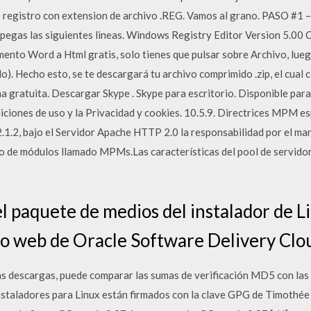
 de registro con extension de archivo .REG. Vamos al grano. PASO #
 pegas las siguientes lineas. Windows Registry Editor Version 5.00 
umento Word a Html gratis, solo tienes que pulsar sobre Archivo, lu
o). Hecho esto, se te descargará tu archivo comprimido .zip, el cua
ma gratuita. Descargar Skype . Skype para escritorio. Disponible pa
ciones de uso y la Privacidad y cookies. 10.5.9. Directrices MPM esp
.1.2, bajo el Servidor Apache HTTP 2.0 la responsabilidad por el man
o de módulos llamado MPMs.Las características del pool de servidor
l paquete de medios del instalador de 
tio web de Oracle Software Delivery Clo
as descargas, puede comparar las sumas de verificación MD5 con la
instaladores para Linux están firmados con la clave GPG de Timothée 