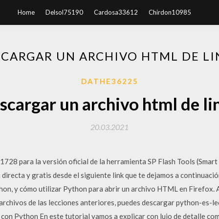
Home
Delsol75190
Cardosa33612
Chirdon10985
CARGAR UN ARCHIVO HTML DE L
DATHE36225
scargar un archivo html de li
20.03.2021
1728 para la versión oficial de la herramienta SP Flash Tools (Smar
directa y gratis desde el siguiente link que te dejamos a continuac
on, y cómo utilizar Python para abrir un archivo HTML en Firefox. 
s archivos de las lecciones anteriores, puedes descargar python-es-le
on Python En este tutorial vamos a explicar con lujo de detalle como