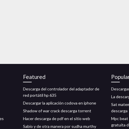
Featured
Popula
Descarga del controlador del adaptador de
Descargar
red portátil hp 635
La descar
Descargar la aplicación codova en iphone
Sat matemá
Shadow of war crack descarga torrent
descarga
nes
Hacer descarga de pdf en el sitio web
Mpc beat
gratuita 
Sabio y de otra manera por sudha murthy