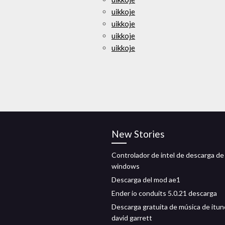
uikkoje
uikkoje
uikkoje
uikkoje
New Stories
Controlador de intel de descarga de
windows
Descarga del mod ae1
Ender io conduits 5.0.21 descarga
Descarga gratuita de música de itu
david garrett