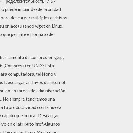
N - Продолжительность: 7:57
o puede iniciar desde la unidad
 para descargar múltiples archivos
 su enlace) usando wget en Linux.
o que permite el formato de
 herramienta de compresión gzip,
mir (Compress) en UNIX: Esta
para computadora, teléfono y
os Descargar archivos de internet
inux o en tareas de administración
x.. No siempre tendremos una
ta tu productividad con la nueva
y rápido que nunca.. Descargar
vo en el atributo href.Algunos
dos. Descargar Linux Mint como