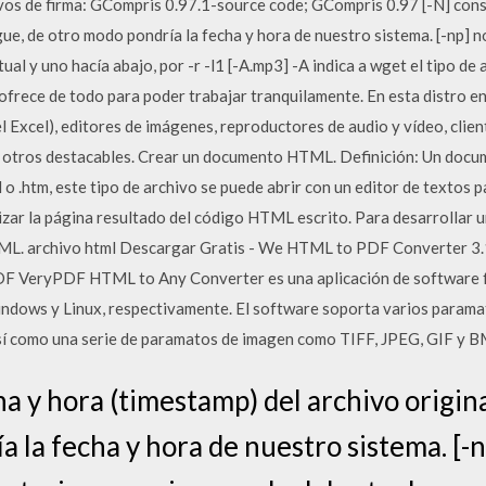
 de firma: GCompris 0.97.1-source code; GCompris 0.97 [-N] conse
gue, de otro modo pondría la fecha y hora de nuestro sistema. [-np] n
tual y uno hacía abajo, por -r -l1 [-A.mp3] -A indica a wget el tipo d
 ofrece de todo para poder trabajar tranquilamente. En esta distro
 Excel), editores de imágenes, reproductores de audio y vídeo, client
y otros destacables. Crear un documento HTML. Definición: Un doc
 o .htm, este tipo de archivo se puede abrir con un editor de textos p
izar la página resultado del código HTML escrito. Para desarrollar
L. archivo html Descargar Gratis - We HTML to PDF Converter 3.1.
F VeryPDF HTML to Any Converter es una aplicación de software fáci
ndows y Linux, respectivamente. El software soporta varios parama
í como una serie de paramatos de imagen como TIFF, JPEG, GIF y B
ha y hora (timestamp) del archivo origin
 la fecha y hora de nuestro sistema. [-n