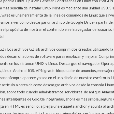
rios podría Linux Tip #28: Generar Contraseñas en Linux con PWGE
ás sencilla de instalar Linux Mint es mediante una unidad USB. Si n
. wget es una herramienta de la línea de comandos de Linux que sirve
 vamos a ver cómo descargar un archivo de Google Drive (a partir de
el propósito de mostrar el contenido en el navegador del usuario, l
del
GZ? Los archivos GZ sib archivos comprimidos creados utilizando la
or dos desarrolladores de software para remplazar y mejorar Compri
mente en los sistemas UNIX y Linux. Descargue el navegador Opera 
 Linux, Android, iOS. VPN gratis, bloqueador de anuncios, mensajer
ano siempre aparece ya sea en el uso diario de nuestro escritorio L
te artículo a cerca de como descargar archivos desde la consola Linu
ición, sobre todo cuando administramos servidores, de ahí que Aumen
nes inteligentes de Google integradas, ahora es más simple, seguro 
a en HTML es sencillo; agrega una etiqueta anchor y apunta al archi
les como imágenes, .pdf, .txt, y .doc por ejemplo) no serán descarga