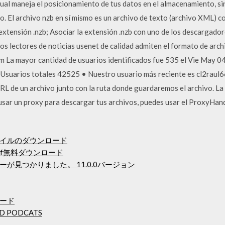
cual maneja el posicionamiento de tus datos en el almacenamiento, si
o. El archivo nzb en sí mismo es un archivo de texto (archivo XML) c
 extensión .nzb; Asociar la extensión .nzb con uno de los descargado
os lectores de noticias usenet de calidad admiten el formato de arch
 am La mayor cantidad de usuarios identificados fue 535 el Vie May 
suarios totales 42525 • Nuestro usuario más reciente es cl2raul66 
L de un archivo junto con la ruta donde guardaremos el archivo. La 
usar un proxy para descargar tus archivos, puedes usar el ProxyHandl
イルのダウンロード
f無料ダウンロード
が見つかりました。 11.0.0バージョン
ード
D PODCATS