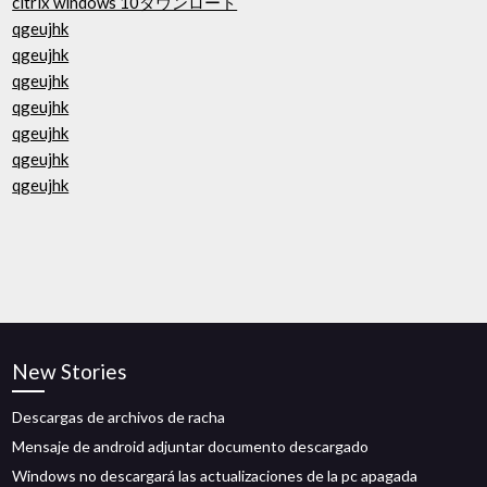
citrix windows 10ダウンロード
qgeujhk
qgeujhk
qgeujhk
qgeujhk
qgeujhk
qgeujhk
qgeujhk
New Stories
Descargas de archivos de racha
Mensaje de android adjuntar documento descargado
Windows no descargará las actualizaciones de la pc apagada