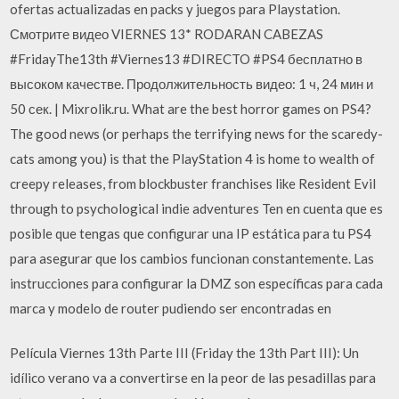
ofertas actualizadas en packs y juegos para Playstation.
Смотрите видео VIERNES 13* RODARAN CABEZAS
#FridayThe13th #Viernes13 #DIRECTO #PS4 бесплатно в
высоком качестве. Продолжительность видео: 1 ч, 24 мин и
50 сек. | Mixrolik.ru. What are the best horror games on PS4?
The good news (or perhaps the terrifying news for the scaredy-
cats among you) is that the PlayStation 4 is home to wealth of
creepy releases, from blockbuster franchises like Resident Evil
through to psychological indie adventures Ten en cuenta que es
posible que tengas que configurar una IP estática para tu PS4
para asegurar que los cambios funcionan constantemente. Las
instrucciones para configurar la DMZ son específicas para cada
marca y modelo de router pudiendo ser encontradas en
Película Viernes 13th Parte III (Friday the 13th Part III): Un
idílico verano va a convertirse en la peor de las pesadillas para