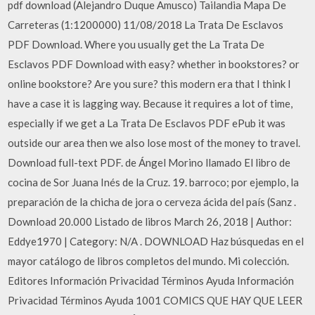
pdf download (Alejandro Duque Amusco) Tailandia Mapa De
Carreteras (1:1200000) 11/08/2018 La Trata De Esclavos
PDF Download. Where you usually get the La Trata De
Esclavos PDF Download with easy? whether in bookstores? or
online bookstore? Are you sure? this modern era that I think I
have a case it is lagging way. Because it requires a lot of time,
especially if we get a La Trata De Esclavos PDF ePub it was
outside our area then we also lose most of the money to travel.
Download full-text PDF. de Ángel Morino llamado El libro de
cocina de Sor Juana Inés de la Cruz. 19. barroco; por ejemplo, la
preparación de la chicha de jora o cerveza ácida del país (Sanz .
Download 20.000 Listado de libros March 26, 2018 | Author:
Eddye1970 | Category: N/A . DOWNLOAD Haz búsquedas en el
mayor catálogo de libros completos del mundo. Mi colección.
Editores Información Privacidad Términos Ayuda Información
Privacidad Términos Ayuda 1001 COMICS QUE HAY QUE LEER