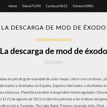
Home
Delsol75190
Cardosa33612
Chirdon10985
LA DESCARGA DE MOD DE ÉXODO
HOOMANA42526
La descarga de mod de éxod
14.02.2021
das en piel de gran suavidad de color taupé, cierre con cordones , pla
fabricados y diseñados en España. Zapatos fabricados y diseñados en
ones elásticos. Plantilla extraible transpirable termoregulador. Desca
El 23 de agosto de 1812 el ejército patriota a las órdenes del ge
en dirección a Tucumán. The Lake Band. Pionero, leyenda, mito. Mo