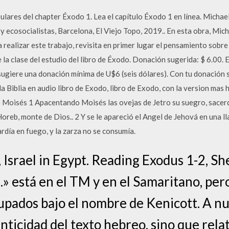
pulares del chapter Éxodo 1. Lea el capítulo Éxodo 1 en línea. Michae
y ecosocialistas, Barcelona, El Viejo Topo, 2019.. En esta obra, Mic
a realizar este trabajo, revisita en primer lugar el pensamiento sobre 
 la clase del estudio del libro de Éxodo. Donación sugerida: $ 6.00.
 sugiere una donación mínima de U$6 (seis dólares). Con tu donación 
la Biblia en audio libro de Exodo, libro de Exodo, con la version mas
 Moisés 1 Apacentando Moisés las ovejas de Jetro su suegro, sacerd
 Horeb, monte de Dios.. 2 Y se le apareció el Angel de Jehová en una 
 ardía en fuego, y la zarza no se consumía.
 Israel in Egypt. Reading Exodus 1-2, She
» está en el TM y en el Samaritano, pero
upados bajo el nombre de Kenicott. A nu
nticidad del texto hebreo, sino que relat