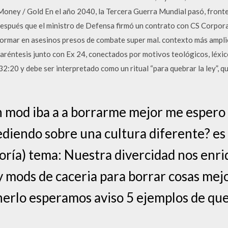
oney / Gold En el año 2040, la Tercera Guerra Mundial pasó, fronter
spués que el ministro de Defensa firmó un contrato con CS Corporac
rmar en asesinos presos de combate super mal. contexto más amplio
paréntesis junto con Ex 24, conectados por motivos teológicos, léxic
2:20 y debe ser interpretado como un ritual “para quebrar la ley”, que
un mod iba a a borrarme mejor me espero 
diendo sobre una cultura diferente? es
oría) tema: Nuestra divercidad nos enr
 mods de caceria para borrar cosas mej
rlo esperamos aviso 5 ejemplos de que 