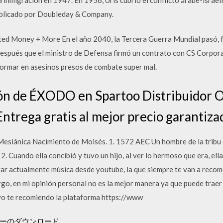
ublicado por Doubleday & Company.
ted Money + More En el año 2040, la Tercera Guerra Mundial pasó, fr
spués que el ministro de Defensa firmó un contrato con CS Corporac
ormar en asesinos presos de combate super mal.
ón de ÉXODO en Spartoo Distribuidor O
Entrega gratis al mejor precio garantiza
 Mesiánica Nacimiento de Moisés. 1. 1572 AEC Un hombre de la tribu
 2. Cuando ella concibió y tuvo un hijo, al ver lo hermoso que era, ella
r actualmente música desde youtube, la que siempre te van a recome
rgo, en mi opinión personal no es la mejor manera ya que puede tra
, yo te recomiendo la plataforma https://www
バーのダウンロード