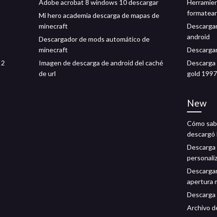
Adobe acrobat 8 ​​windows 10 descargar
Herramien
formatear
Mi hero academia descarga de mapas de
minecraft
Descargar
android
Descargador de mods automático de
minecraft
Descargar
 2
Imagen de descarga de android del caché
Descarga 
de url
gold 1997
New
Cómo sabe
descargó l
Descarga
personali
Descargar
apertura
Descarga 
Archivo d