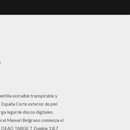
o
ntilla extraíble transpirable y
 España Corte exterior de piel
rga legal de discos digitales.
neral Manuel Belgrano comienza el
d … DEAD TARGE T Zombie 1.8.7