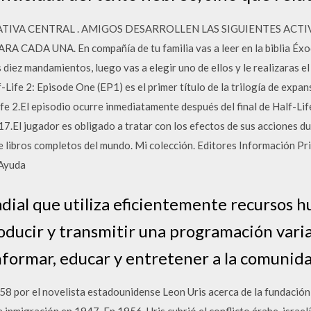
ATIVA CENTRAL . AMIGOS DESARROLLEN LAS SIGUIENTES ACT
CADA UNA. En compañía de tu familia vas a leer en la biblia Éxo
diez mandamientos, luego vas a elegir uno de ellos y le realizaras el
-Life 2: Episode One (EP1) es el primer título de la trilogía de expa
fe 2.El episodio ocurre inmediatamente después del final de Half-Life
17.El jugador es obligado a tratar con los efectos de sus acciones du
 libros completos del mundo. Mi colección. Editores Información P
 Ayuda
dial que utiliza eficientemente recursos 
oducir y transmitir una programación vari
nformar, educar y entretener a la comunida
8 por el novelista estadounidense Leon Uris acerca de la fundación 
 inmigración en 1947. En 1956, Uris cubrió el conflicto árabe-israel