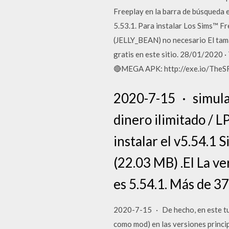
Freeplay en la barra de búsqueda 
5.53.1. Para instalar Los Sims™ F
(JELLY_BEAN) no necesario El ta
gratis en este sitio. 28/01/2020 
🔴MEGA APK: http://exe.io/The
2020-7-15 · simulac
dinero ilimitado /
instalar el v5.54.1 
(22.03 MB) .El La ve
es 5.54.1. Más de 3
2020-7-15 · De hecho, en este tut
como mod) en las versiones principa