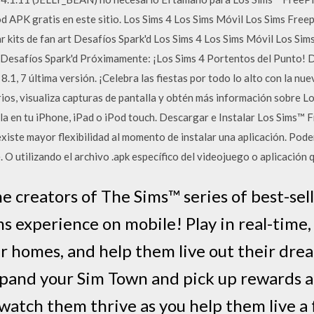
APK gratis en este sitio. Los Sims 4 Los Sims Móvil Los Sims Freep
 kits de fan art Desafíos Spark'd Los Sims 4 Los Sims Móvil Los Sim
 Desafíos Spark'd Próximamente: ¡Los Sims 4 Portentos del Punto! 
1, 7 última versión. ¡Celebra las fiestas por todo lo alto con la nuev
ios, visualiza capturas de pantalla y obtén más información sobre L
la en tu iPhone, iPad o iPod touch. Descargar e Instalar Los Sims™ F
 existe mayor flexibilidad al momento de instalar una aplicación. Pod
 O utilizando el archivo .apk específico del videojuego o aplicación 
e creators of The Sims™ series of best-sel
s experience on mobile! Play in real-time,
ir homes, and help them live out their dre
xpand your Sim Town and pick up rewards a
watch them thrive as you help them live a