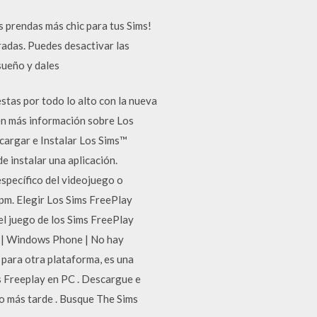
as prendas más chic para tus Sims!
radas. Puedes desactivar las
sueño y dales
stas por todo lo alto con la nueva
tén más información sobre Los
cargar e Instalar Los Sims™
e instalar una aplicación.
específico del videojuego o
pm. Elegir Los Sims FreePlay
el juego de los Sims FreePlay
 | Windows Phone | No hay
 para otra plataforma, es una
s Freeplay en PC . Descargue e
lo más tarde . Busque The Sims