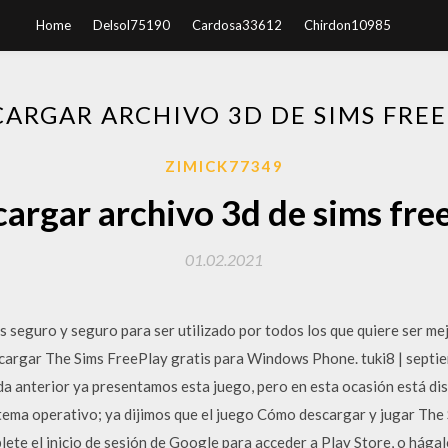
Home
Delsol75190
Cardosa33612
Chirdon10985
ARGAR ARCHIVO 3D DE SIMS FRE
ZIMICK77349
argar archivo 3d de sims fre
01.02.2021
eguro y seguro para ser utilizado por todos los que quiere ser mejo
argar The Sims FreePlay gratis para Windows Phone. tuki8 | septi
a anterior ya presentamos esta juego, pero en esta ocasión está dis
stema operativo; ya dijimos que el juego Cómo descargar y jugar The
lete el inicio de sesión de Google para acceder a Play Store, o hága