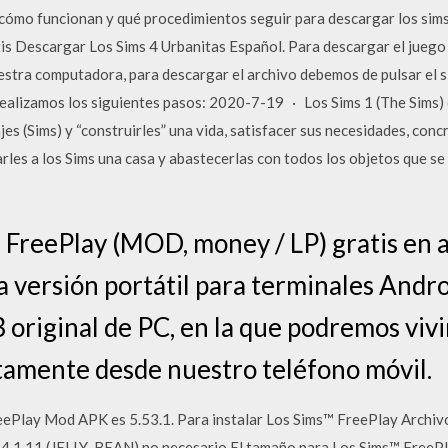
ré cómo funcionan y qué procedimientos seguir para descargar los sim
is Descargar Los Sims 4 Urbanitas Español. Para descargar el juego 
estra computadora, para descargar el archivo debemos de pulsar el 
alizamos los siguientes pasos: 2020-7-19 · Los Sims 1 (The Sims) es
es (Sims) y “construirles” una vida, satisfacer sus necesidades, conc
rles a los Sims una casa y abastecerlas con todos los objetos que se
 FreePlay (MOD, money / LP) gratis en 
a versión portátil para terminales Andro
 original de PC, en la que podremos vivir 
tamente desde nuestro teléfono móvil.
eePlay Mod APK es 5.53.1. Para instalar Los Sims™ FreePlay Archivo
、4.1.11 (JELLY_BEAN) no necesario El tamaño para Los Sims™ Free