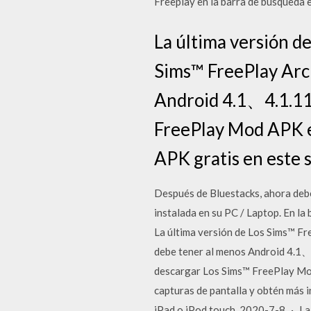
Freeplay en la barra de búsqueda e
La última versión d
Sims™ FreePlay Arch
Android 4.1、4.1.11
FreePlay Mod APK e
APK gratis en este s
Después de Bluestacks, ahora debe
instalada en su PC / Laptop. En l
La última versión de Los Sims™ Fr
debe tener al menos Android 4.1
descargar Los Sims™ FreePlay Mod 
capturas de pantalla y obtén más 
iPad o iPod touch. 2020-7-8 · La 