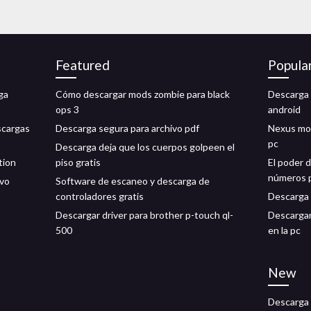
Featured
Popula
ga
Cómo descargar mods zombie para black
Descarga 
ops 3
android
scargas
Descarga segura para archivo pdf
Nexus mo
pc
Descarga deja que los cuerpos golpeen el
tion
piso gratis
El poder d
números 
ivo
Software de escaneo y descarga de
controladores gratis
Descarga 
Descargar driver para brother p-touch ql-
Descargar
500
en la pc
New
Descarga 