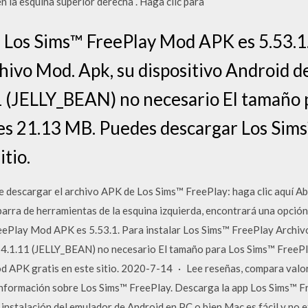
n la esquina superior derecha . Haga clic para
e Los Sims™ FreePlay Mod APK es 5.53.1.
ivo Mod. Apk, su dispositivo Android d
 (JELLY_BEAN) no necesario El tamaño 
s 21.13 MB. Puedes descargar Los Sim
itio.
 descargar el archivo APK de Los Sims™ FreePlay: haga clic aquí Abr
a barra de herramientas de la esquina izquierda, encontrará una op
eePlay Mod APK es 5.53.1. Para instalar Los Sims™ FreePlay Archivo
、4.1.11 (JELLY_BEAN) no necesario El tamaño para Los Sims™ Free
APK gratis en este sitio. 2020-7-14 · ‎Lee reseñas, compara valora
información sobre Los Sims™ FreePlay. Descarga la app Los Sims™ Fr
instalación del emulador de Android en PC o bien Mac es fácil y no e