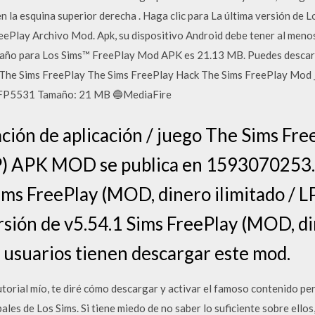
en la esquina superior derecha . Haga clic para La última versión d
reePlay Archivo Mod. Apk, su dispositivo Android debe tener al men
maño para Los Sims™ FreePlay Mod APK es 21.13 MB. Puedes desc
· The Sims FreePlay The Sims FreePlay Hack The Sims FreePlay Mod 
SFP5531 Tamaño: 21 MB 🔵MediaFire
ión de aplicación / juego The Sims Fre
 LP) APK MOD se publica en 159307025
Sims FreePlay (MOD, dinero ilimitado / 
rsión de v5.54.1 Sims FreePlay (MOD, din
7 usuarios tienen descargar este mod.
orial mío, te diré cómo descargar y activar el famoso contenido pe
les de Los Sims. Si tiene miedo de no saber lo suficiente sobre ellos