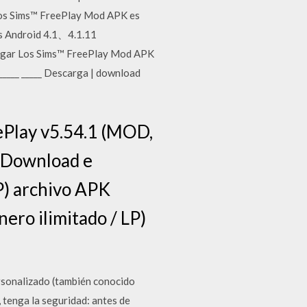
e Los Sims™ FreePlay Mod APK es
os Android 4.1、4.1.11
argar Los Sims™ FreePlay Mod APK
_____ _____ Descarga | download
ePlay v5.54.1 (MOD,
3.Download e
LP) archivo APK
ero ilimitado / LP)
rsonalizado (también conocido
, tenga la seguridad: antes de