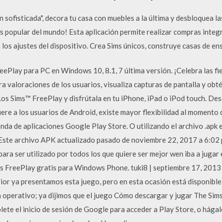
n sofisticada", decora tu casa con muebles a la última y desbloquea l
s popular del mundo! Esta aplicación permite realizar compras integ
 los ajustes del dispositivo. Crea Sims únicos, construye casas de en
ePlay para PC en Windows 10, 8.1, 7 última versión. ¡Celebra las fie
ra valoraciones de los usuarios, visualiza capturas de pantalla y ob
os Sims™ FreePlay y disfrútala en tu iPhone, iPad o iPod touch. Des
iere a los usuarios de Android, existe mayor flexibilidad al momento d
nda de aplicaciones Google Play Store. O utilizando el archivo .apk 
 Este archivo APK actualizado pasado de noviembre 22, 2017 a 6:02 
a ser utilizado por todos los que quiere ser mejor wen iba a jugar 
 FreePlay gratis para Windows Phone. tuki8 | septiembre 17, 2013
ior ya presentamos esta juego, pero en esta ocasión está disponible
a operativo; ya dijimos que el juego Cómo descargar y jugar The Sim
lete el inicio de sesión de Google para acceder a Play Store, o hága