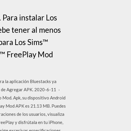
 Para instalar Los
ebe tener al menos
para Los Sims™
s™ FreePlay Mod
a la aplicación Bluestacks ya
ción de Agregar APK. 2020-6-11 ·
 Mod. Apk, su dispositivo Android
Play Mod APK es 21.13 MB. Puedes
ciones de los usuarios, visualiza
eePlay y disfrútala en tu iPhone,
xige excesivas especificaciones.