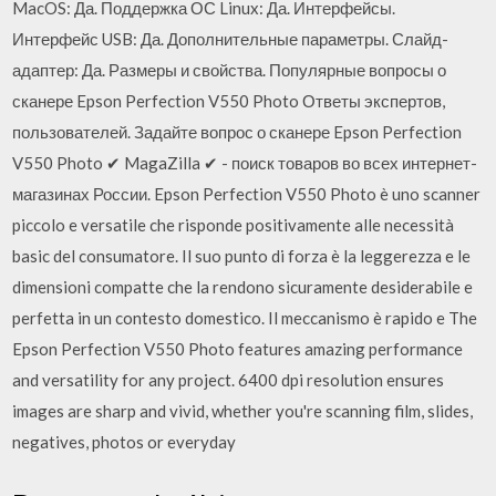
MacOS: Да. Поддержка ОС Linux: Да. Интерфейсы.
Интерфейс USB: Да. Дополнительные параметры. Слайд-
адаптер: Да. Размеры и свойства. Популярные вопросы о
сканере Epson Perfection V550 Photo Ответы экспертов,
пользователей. Задайте вопрос о сканере Epson Perfection
V550 Photo ✔ MagaZilla ✔ - поиск товаров во всех интернет-
магазинах России. Epson Perfection V550 Photo è uno scanner
piccolo e versatile che risponde positivamente alle necessità
basic del consumatore. Il suo punto di forza è la leggerezza e le
dimensioni compatte che la rendono sicuramente desiderabile e
perfetta in un contesto domestico. Il meccanismo è rapido e The
Epson Perfection V550 Photo features amazing performance
and versatility for any project. 6400 dpi resolution ensures
images are sharp and vivid, whether you're scanning film, slides,
negatives, photos or everyday