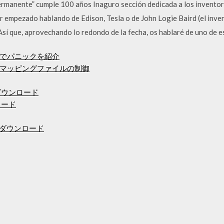
rmanente” cumple 100 años Inaguro sección dedicada a los inventore
r empezado hablando de Edison, Tesla o de John Logie Baird (el inven
 Así que, aprovechando lo redondo de la fecha, os hablaré de uno de
でパニックを紹介
マッピングファイルの制御
ダウンロード
ロード
のダウンロード