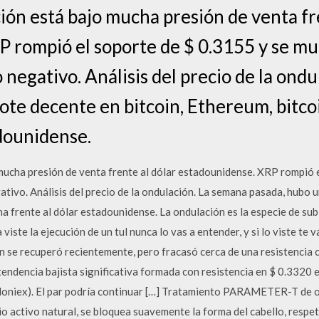
ión está bajo mucha presión de venta fr
 rompió el soporte de $ 0.3155 y se mu
o negativo. Análisis del precio de la ond
ote decente en bitcoin, Ethereum, bitco
adounidense.
 mucha presión de venta frente al dólar estadounidense. XRP rompió 
ativo. Análisis del precio de la ondulación. La semana pasada, hubo u
a frente al dólar estadounidense. La ondulación es la especie de sub
viste la ejecución de un tul nunca lo vas a entender, y si lo viste te
ión se recuperó recientemente, pero fracasó cerca de una resistencia c
endencia bajista significativa formada con resistencia en $ 0.3320 en
loniex). El par podría continuar […] Tratamiento PARAMETER-T de on
pio activo natural, se bloquea suavemente la forma del cabello, resp