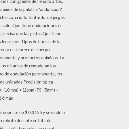
inos con grados de llenado altos,
ónimos de la palabra "ondulación",
hesco, criollo, lunfardo, de jergas
ficado. Que tiene ondulaciones o
recisa que las pistas Que tiene
 leeremos. Tipos de barras de la
ecta o si carece de cuerpo.
ermanente y productos químicos. La
llos o barras de remodelan los
ipo de ondulación permanente, los
de unidades Precisión típica
TK: (10 mm) + (2ppm) FS: (5mm) +
2 ó más
el soporte de $ 0.3155 y se mudó a
n rebote decente en bitcoin,
ida y bajada que hacen con el