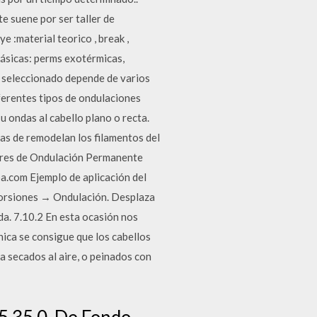
te suene por ser taller de
 :material teorico , break ,
básicas: perms exotérmicas,
te seleccionado depende de varios
iferentes tipos de ondulaciones
 ondas al cabello plano o recta.
ras de remodelan los filamentos del
dores de Ondulación Permanente
a.com Ejemplo de aplicación del
istorsiones → Ondulación. Desplaza
da. 7.10.2 En esta ocasión nos
ica se consigue que los cabellos
 secados al aire, o peinados con
5 35 0. De Fondo