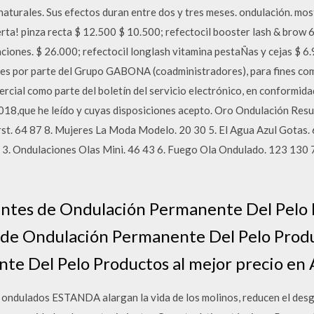
aturales. Sus efectos duran entre dos y tres meses. ondulación. mo
rta! pinza recta $ 12.500 $ 10.500; refectocil booster lash & brow 6
ciones. $ 26.000; refectocil longlash vitamina pestaÑas y cejas $ 6.
es por parte del Grupo GABONA (coadministradores), para fines com
rcial como parte del boletín del servicio electrónico, en conformidad
8,que he leído y cuyas disposiciones acepto. Oro Ondulación Res
rst. 64 87 8. Mujeres La Moda Modelo. 20 30 5. El Agua Azul Gotas.
 3. Ondulaciones Olas Mini. 46 43 6. Fuego Ola Ondulado. 123 130 
antes de Ondulación Permanente Del Pelo 
 de Ondulación Permanente Del Pelo Prod
e Del Pelo Productos al mejor precio en 
s ondulados ESTANDA alargan la vida de los molinos, reducen el desg