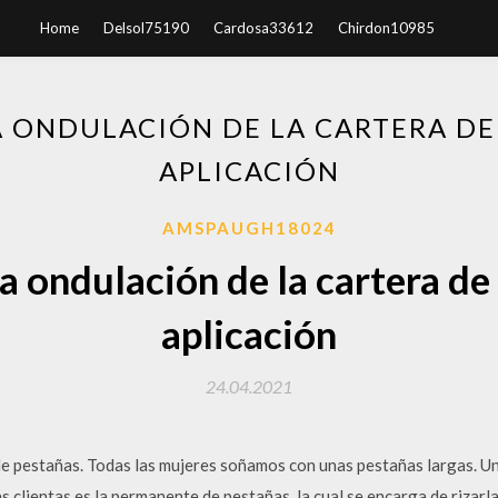
Home
Delsol75190
Cardosa33612
Chirdon10985
 ONDULACIÓN DE LA CARTERA DE 
APLICACIÓN
AMSPAUGH18024
a ondulación de la cartera de l
aplicación
24.04.2021
 pestañas. Todas las mujeres soñamos con unas pestañas largas. Un
s clientas es la permanente de pestañas, la cual se encarga de rizarl