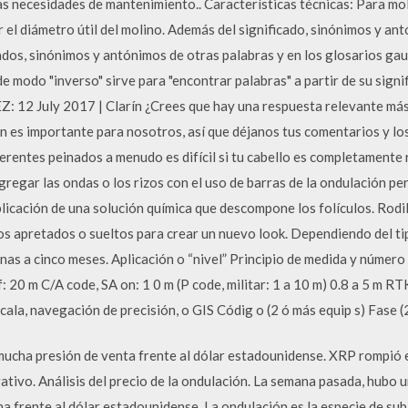
as necesidades de mantenimiento.. Características técnicas: Para mol
el diámetro útil del molino. Además del significado, sinónimos y ant
dos, sinónimos y antónimos de otras palabras y en los glosarios gauc
 modo "inverso" sirve para "encontrar palabras" a partir de su signi
12 July 2017 | Clarín ¿Crees que hay una respuesta relevante más p
 es importante para nosotros, así que déjanos tus comentarios y los
entes peinados a menudo es difícil si tu cabello es completamente r
egar las ondas o los rizos con el uso de barras de la ondulación p
plicación de una solución química que descompone los folículos. Rodi
zos apretados o sueltos para crear un nuevo look. Dependiendo del t
as a cinco meses. Aplicación o “nivel” Principio de medida y número 
: 20 m C/A code, SA on: 1 0 m (P code, militar: 1 a 10 m) 0.8 a 5 m R
ala, navegación de precisión, o GIS Códig o (2 ó más equip s) Fase (
 mucha presión de venta frente al dólar estadounidense. XRP rompió 
ativo. Análisis del precio de la ondulación. La semana pasada, hubo u
a frente al dólar estadounidense. La ondulación es la especie de sub