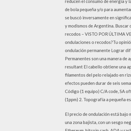
reducen el consumo de energía y l
de bola pequeña y/o para aumentar 
se buscó inversamente en significa
y modismos de Argentina. Buscar de
recodos – VISTO POR ÚLTIMA VEZ: 
ondulaciones o recodos?Tu opinión
ondulación permanente Lograr difer
Permanentes son una manera de agr
resultant El cabello obtiene una a
filamentos del pelo relajado en ri
efectos pueden durar de seis seman
Código (1 equipo) C/A code, SA off
(1ppm) 2. Topografía a pequeña esc
El precio de ondulación está bajo
una zona bajista, con un sesgo neg
Ethereum, bitcoin cash, ADA y rach