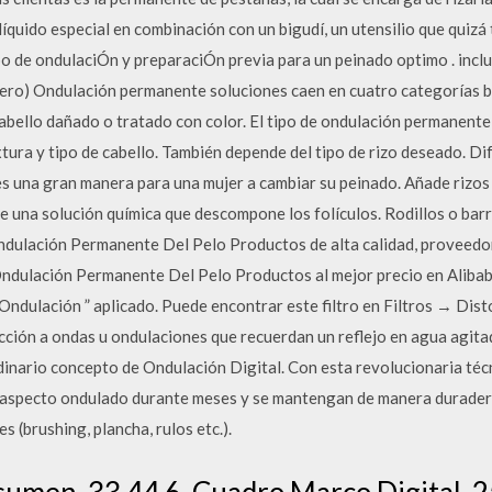
 líquido especial en combinación con un bigudí, un utensilio que quizá 
o de ondulaciÓn y preparaciÓn previa para un peinado optimo . incluye
quero) Ondulación permanente soluciones caen en cuatro categorías 
 cabello dañado o tratado con color. El tipo de ondulación permanen
extura y tipo de cabello. También depende del tipo de rizo deseado. D
 una gran manera para una mujer a cambiar su peinado. Añade rizos u
de una solución química que descompone los folículos. Rodillos o bar
Ondulación Permanente Del Pelo Productos de alta calidad, provee
ndulación Permanente Del Pelo Productos al mejor precio en Alibab
 “ Ondulación ” aplicado. Puede encontrar este filtro en Filtros → D
lección a ondas u ondulaciones que recuerdan un reflejo en agua agita
dinario concepto de Ondulación Digital. Con esta revolucionaria técn
vo aspecto ondulado durante meses y se mantengan de manera duradera
s (brushing, plancha, rulos etc.).
umen. 33 44 6. Cuadro Marco Digital. 2