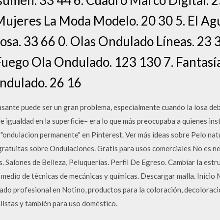
 Mujeres La Moda Modelo. 20 30 5. El Ag
sa. 33 66 0. Olas Ondulado Líneas. 23 
 Fuego Ola Ondulado. 123 130 7. Fantasí
ndulado. 26 16
rasante puede ser un gran problema, especialmente cuando la losa deb
de igualdad en la superficie– era lo que más preocupaba a quienes in
8 "ondulacion permanente" en Pinterest. Ver más ideas sobre Pelo natu
ratuitas sobre Ondulaciones. Gratis para usos comerciales No es n
Salones de Belleza, Peluquerías. Perfil De Egreso. Cambiar la estruc
r medio de técnicas de mecánicas y químicas. Descargar malla. Inici
ado profesional en Notino, productos para la coloración, decolorac
ilistas y también para uso doméstico.