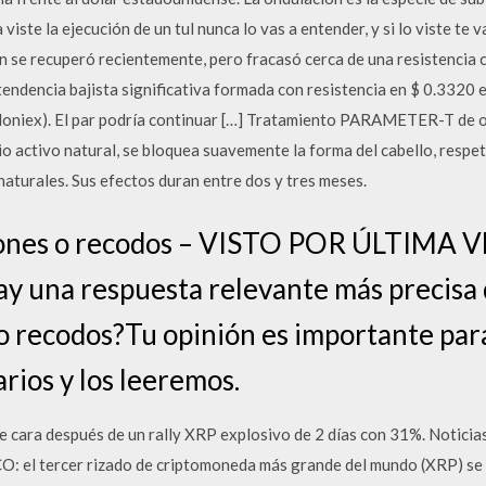
viste la ejecución de un tul nunca lo vas a entender, y si lo viste te
ión se recuperó recientemente, pero fracasó cerca de una resistencia c
endencia bajista significativa formada con resistencia en $ 0.3320 en
loniex). El par podría continuar […] Tratamiento PARAMETER-T de on
pio activo natural, se bloquea suavemente la forma del cabello, resp
aturales. Sus efectos duran entre dos y tres meses.
ones o recodos – VISTO POR ÚLTIMA VE
ay una respuesta relevante más precisa 
o recodos?Tu opinión es importante para
rios y los leeremos.
cara después de un rally XRP explosivo de 2 días con 31%. Noticias
: el tercer rizado de criptomoneda más grande del mundo (XRP) se 