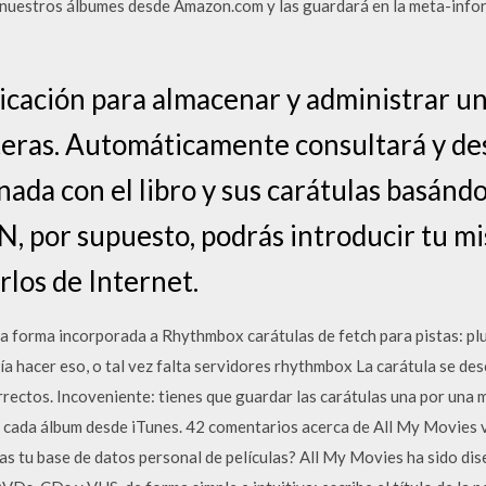
 nuestros álbumes desde Amazon.com y las guardará en la meta-info
cación para almacenar y administrar un
enteras. Automáticamente consultará y de
nada con el libro y sus carátulas basánd
 por supuesto, podrás introducir tu mis
rlos de Internet.
a forma incorporada a Rhythmbox carátulas de fetch para pistas: pl
a hacer eso, o tal vez falta servidores rhythmbox La carátula se d
rrectos. Incoveniente: tienes que guardar las carátulas una por una
n cada álbum desde iTunes. 42 comentarios acerca de All My Movies 
ras tu base de datos personal de películas? All My Movies ha sido di