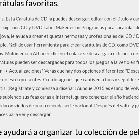
rátulas favoritas.
s. Esta Caratula de CD la puedes descargar, editar con el titulo y c
e imprimir. CD y DVD Label Maker es un Programas para carátulas 
 joya, le ayuda a crear etiquetas hermosas y profesionales del CD /
le, fácil de usar herramienta para crear carátulas de CD, como DVD
. Multimedia 5 Al hacer clic en el enlace se descargará el fichero 
rátulas pueden ser descargadas para todos los juegos a la vez o en f
ón -> Actualizaciones". Verás que hay dos opciones diferentes: "Desca
e no estén presentes. Crea imágenes que cautiven a fans y seguidore
atis. ¡Regístrate y comienza a diseñar! Aunque 2015 es el año de Vol
s subiendo sus feas caras a Internet, quiero comenzar el año hacien
aron viudos de una tremenda serie nacional. Después del salto y gra
aces para ver y descargar
 ayudará a organizar tu colección de pel