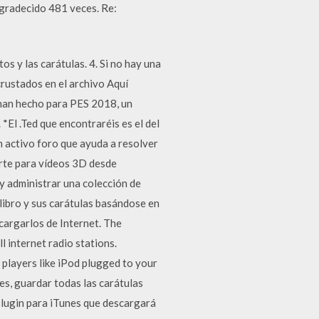
Agradecido 481 veces. Re:
s y las carátulas. 4. Si no hay una
crustados en el archivo Aquí
 han hecho para PES 2018, un
*El .Ted que encontraréis es el del
n activo foro que ayuda a resolver
orte para vídeos 3D desde
y administrar una colección de
libro y sus carátulas basándose en
cargarlos de Internet. The
l internet radio stations.
 players like iPod plugged to your
s, guardar todas las carátulas
plugin para iTunes que descargará