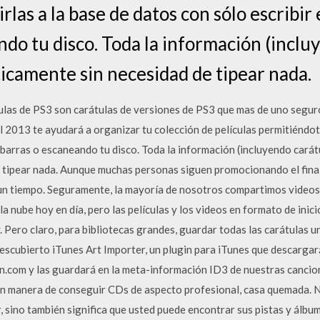
as a la base de datos con sólo escribir e
do tu disco. Toda la información (inclu
camente sin necesidad de tipear nada.
ulas de PS3 son carátulas de versiones de PS3 que mas de uno segur
 2013 te ayudará a organizar tu colección de películas permitiéndot
de barras o escaneando tu disco. Toda la información (incluyendo cará
 tipear nada. Aunque muchas personas siguen promocionando el fina
 un tiempo. Seguramente, la mayoría de nosotros compartimos video
la nube hoy en día, pero las películas y los videos en formato de inic
 Pero claro, para bibliotecas grandes, guardar todas las carátulas u
escubierto iTunes Art Importer, un plugin para iTunes que descarga
.com y las guardará en la meta-información ID3 de nuestras cancio
an manera de conseguir CDs de aspecto profesional, casa quemada. N
 sino también significa que usted puede encontrar sus pistas y álbu