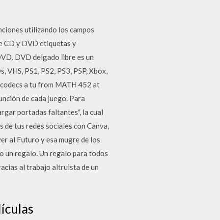
anciones utilizando los campos
de CD y DVD etiquetas y
 DVD. DVD delgado libre es un
s, VHS, PS1, PS2, PS3, PSP, Xbox,
de codecs a tu from MATH 452 at
unción de cada juego. Para
rgar portadas faltantes", la cual
s de tus redes sociales con Canva,
ver al Futuro y esa mugre de los
do un regalo. Un regalo para todos
cias al trabajo altruista de un
ículas