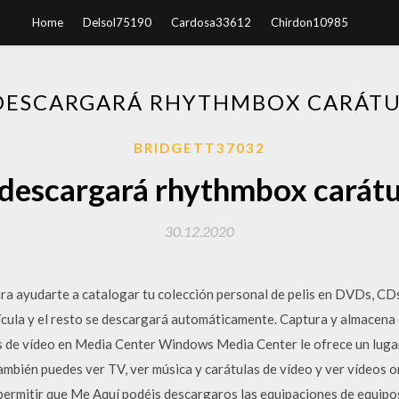
Home
Delsol75190
Cardosa33612
Chirdon10985
DESCARGARÁ RHYTHMBOX CARÁT
BRIDGETT37032
 descargará rhythmbox carátu
30.12.2020
ra ayudarte a catalogar tu colección personal de pelis en DVDs, CDs
película y el resto se descargará automáticamente. Captura y almacena
 de vídeo en Media Center Windows Media Center le ofrece un lugar
mbién puedes ver TV, ver música y carátulas de vídeo y ver vídeos o
 permitir que Me Aquí podéis descargaros las equipaciones de equipo