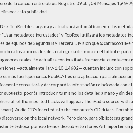
nero de la cancion entre otros. Registro 09 abr, 08 Mensajes 1,969 
eliminar esta publicidad
nDisk TopReel descargará y actualizará automáticamente los metadato
r "Usar metadatos incrustados" y TopReel utilizará los metadatos in
nes de equipos de Segunda B y Tercera División que @carrasco1live
mucho a los aficionados de la categoría de bronce del fútbol español. 
jugadores reales. Se actualiza con inusitada frecuencia, cuenta con u
versiones —actualmente, la v-1.10.1.4602— cuentan incluso con sop
o es más fácil que nunca. BookCAT es una aplicación para almacenar 
ticamente consultará y descargará la información relacionada con el 
 supuesto, podrás introducir tu mismo los detalles a mano y sin des
re all of the imported tracks will appear. The iRadio source, with al
d smart). Audio CD's inserted into the computer's CD drives. Portable
iscovered on the local network. Pero claro, para bibliotecas grande
astante tediosa, por eso hemos descubierto iTunes Art Importer, un 