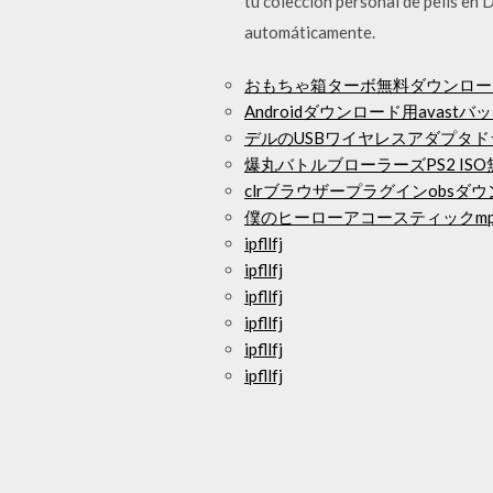
tu colección personal de pelis en D
automáticamente.
おもちゃ箱ターボ無料ダウンロー
Androidダウンロード用avast
デルのUSBワイヤレスアダプタ
爆丸バトルブローラーズPS2 IS
clrブラウザープラグインobsダ
僕のヒーローアコースティックm
ipfllfj
ipfllfj
ipfllfj
ipfllfj
ipfllfj
ipfllfj