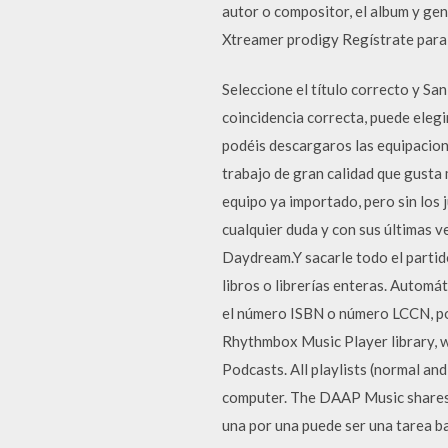
autor o compositor, el album y ge
Xtreamer prodigy Regístrate para 
Seleccione el título correcto y Sa
coincidencia correcta, puede elegi
podéis descargaros las equipacio
trabajo de gran calidad que gusta 
equipo ya importado, pero sin los 
cualquier duda y con sus últimas 
Daydream.Y sacarle todo el partid
libros o librerías enteras. Automá
el número ISBN o número LCCN, por
Rhythmbox Music Player library, whe
Podcasts. All playlists (normal an
computer. The DAAP Music shares d
una por una puede ser una tarea b