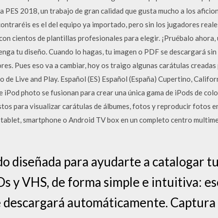
 PES 2018, un trabajo de gran calidad que gusta mucho a los aficio
contraréis es el del equipo ya importado, pero sin los jugadores reale
 con cientos de plantillas profesionales para elegir. ¡Pruébalo ahora
nga tu diseño. Cuando lo hagas, tu imagen o PDF se descargará sin
ores. Pues eso va a cambiar, hoy os traigo algunas carátulas creada
ro de Live and Play. Español (ES) Español (España) Cupertino, Califor
 e iPod photo se fusionan para crear una única gama de iPods de col
istos para visualizar carátulas de álbumes, fotos y reproducir fotos
 tablet, smartphone o Android TV box en un completo centro multimed
do diseñada para ayudarte a catalogar t
s y VHS, de forma simple e intuitiva: esc
 se descargará automáticamente. Captura