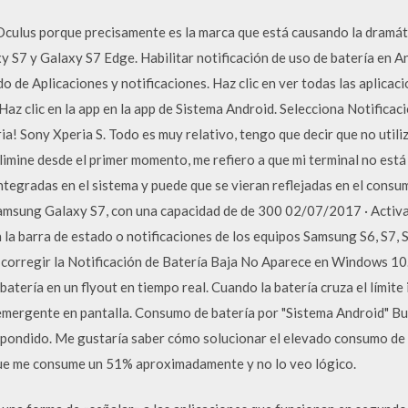
 Oculus porque precisamente es la marca que está causando la dramát
 S7 y Galaxy S7 Edge. Habilitar notificación de uso de batería en A
o de Aplicaciones y notificaciones. Haz clic en ver todas las aplicac
Haz clic en la app en la app de Sistema Android. Selecciona Notificaci
ia! Sony Xperia S. Todo es muy relativo, tengo que decir que no utili
elimine desde el primer momento, me refiero a que mi terminal no está
 integradas en el sistema y puede que se vieran reflejadas en el cons
Samsung Galaxy S7, con una capacidad de de 300 02/07/2017 · Activar
 la barra de estado o notificaciones de los equipos Samsung S6, S7, 
orregir la Notificación de Batería Baja No Aparece en Windows 10.
atería en un flyout en tiempo real. Cuando la batería cruza el límite 
 emergente en pantalla. Consumo de batería por "Sistema Android" B
pondido. Me gustaría saber cómo solucionar el elevado consumo de 
 que me consume un 51% aproximadamente y no lo veo lógico.