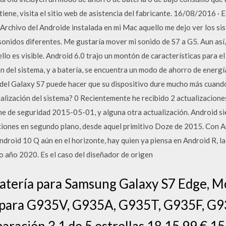
tiene, visita el sitio web de asistencia del fabricante. 16/08/2016 
Archivo del Androide instalada en mi Mac aquello me dejo ver los s
sonidos diferentes. Me gustaría mover mi sonido de S7 a G5. Aun así
llo es visible. Android 6.0 trajo un montón de características para el
ción del sistema, y a batería, se encuentra un modo de ahorro de ener
a del Galaxy S7 puede hacer que su dispositivo dure mucho más cuand
tualización del sistema? 0 Recientemente he recibido 2 actualizacio
 de seguridad 2015-05-01, y alguna otra actualización. Android si
ciones en segundo plano, desde aquel primitivo Doze de 2015. Con An
ndroid 10 Q aún en el horizonte, hay quien ya piensa en Android R, la
o año 2020. Es el caso del diseñador de origen
tería para Samsung Galaxy S7 Edge, M
para G935V, G935A, G935T, G935F, G9
ración 3,1 de 5 estrellas 18 15,99 € 15