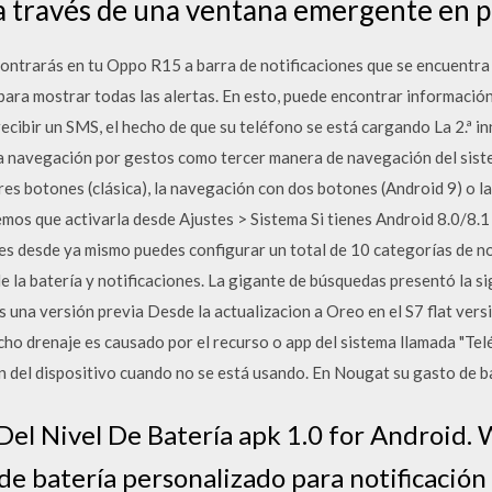
 a través de una ventana emergente en p
contrarás en tu Oppo R15 a barra de notificaciones que se encuentra e
para mostrar todas las alertas. En esto, puede encontrar informació
ecibir un SMS, el hecho de que su teléfono se está cargando La 2.ª i
va navegación por gestos como tercer manera de navegación del sis
es botones (clásica), la navegación con dos botones (Android 9) o l
os que activarla desde Ajustes > Sistema Si tienes Android 8.0/8.1
s desde ya mismo puedes configurar un total de 10 categorías de n
 la batería y notificaciones. La gigante de búsquedas presentó la s
s una versión previa Desde la actualizacion a Oreo en el S7 flat ver
cho drenaje es causado por el recurso o app del sistema llamada "Tel
n del dispositivo cuando no se está usando. En Nougat su gasto de b
el Nivel De Batería apk 1.0 for Android. 
de batería personalizado para notificación