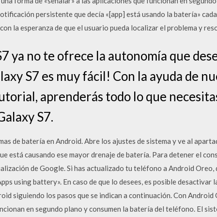
na forma de «señalar» a las aplicaciones que funcionan en segundo 
otificación persistente que decía «[app] está usando la batería» cada
on la esperanza de que el usuario pueda localizar el problema y reso
S7 ya no te ofrece la autonomía que des
axy S7 es muy fácil! Con la ayuda de nu
tutorial, aprenderás todo lo que necesita
 Galaxy S7.
as de batería en Android. Abre los ajustes de sistema y ve al apart
 que está causando ese mayor drenaje de batería. Para detener el co
ualización de Google. Si has actualizado tu teléfono a Android Oreo, 
ps using battery». En caso de que lo desees, es posible desactivar l
roid siguiendo los pasos que se indican a continuación. Con Androi
uncionan en segundo plano y consumen la batería del teléfono. El sis