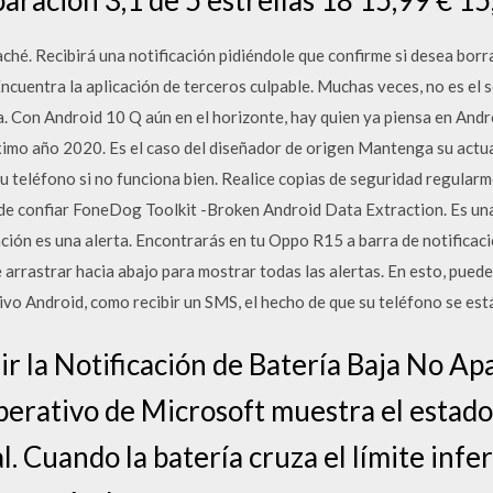
hé. Recibirá una notificación pidiéndole que confirme si desea borr
 Encuentra la aplicación de terceros culpable. Muchas veces, no es el
. Con Android 10 Q aún en el horizonte, hay quien ya piensa en Andro
ximo año 2020. Es el caso del diseñador de origen Mantenga su actua
u teléfono si no funciona bien. Realice copias de seguridad regular
ede confiar FoneDog Toolkit -Broken Android Data Extraction. Es una
ción es una alerta. Encontrarás en tu Oppo R15 a barra de notificaci
e arrastrar hacia abajo para mostrar todas las alertas. En esto, pue
ivo Android, como recibir un SMS, el hecho de que su teléfono se es
r la Notificación de Batería Baja No 
perativo de Microsoft muestra el estado
l. Cuando la batería cruza el límite inf