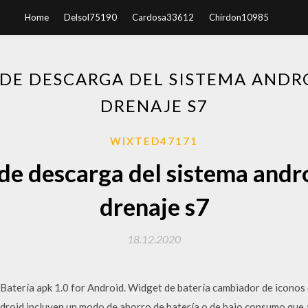
Home
Delsol75190
Cardosa33612
Chirdon10985
DE DESCARGA DEL SISTEMA ANDR
DRENAJE S7
WIXTED47171
de descarga del sistema andr
drenaje s7
18.12.2020
atería apk 1.0 for Android. Widget de batería cambiador de iconos 
droid incluyen un modo de ahorro de batería o de bajo consumo que al