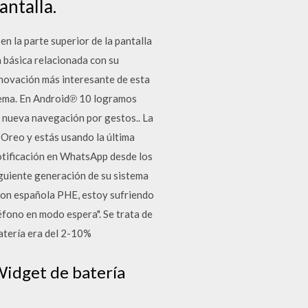
antalla.
n la parte superior de la pantalla
n básica relacionada con su
nnovación más interesante de esta
tema. En Android℗ 10 logramos
a nueva navegación por gestos.. La
 Oreo y estás usando la última
otificación en WhatsApp desde los
iguiente generación de su sistema
sion española PHE, estoy sufriendo
éfono en modo espera". Se trata de
atería era del 2-10%
Widget de batería