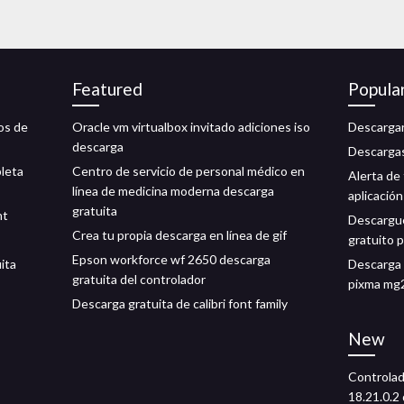
Featured
Popula
os de
Oracle vm virtualbox invitado adiciones iso
Descargar
descarga
Descargas
pleta
Centro de servicio de personal médico en
Alerta de
línea de medicina moderna descarga
aplicación
gratuita
nt
Descargue
Crea tu propia descarga en línea de gif
gratuito 
Epson workforce wf 2650 descarga
ita
Descarga 
gratuita del controlador
pixma mg
Descarga gratuita de calibri font family
New
Controlad
18.21.0.2