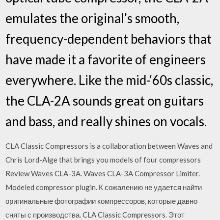
emulates the original’s smooth,
frequency-dependent behaviors that
have made it a favorite of engineers
everywhere. Like the mid-‘60s classic,
the CLA-2A sounds great on guitars
and bass, and really shines on vocals.
CLA Classic Compressors is a collaboration between Waves and
Chris Lord-Alge that brings you models of four compressors
Review Waves CLA-3A. Waves CLA-3A Compressor Limiter.
Modeled compressor plugin. К сожалению не удается найти
оригинальные фотографии компрессоров, которые давно
сняты с производства. CLA Classic Compressors. Этот