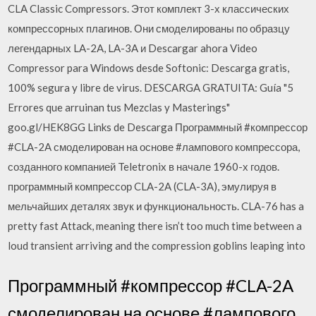
CLA Classic Compressors. Этот комплект 3-х классических
компрессорных плагинов. Они смоделированы по образцу
легендарных LA-2A, LA-3A и Descargar ahora Video
Compressor para Windows desde Softonic: Descarga gratis,
100% segura y libre de virus. DESCARGA GRATUITA: Guía "5
Errores que arruinan tus Mezclas y Masterings"
goo.gl/HEK8GG Links de Descarga Программный #компрессор
#CLA-2A смоделирован на основе #лампового компрессора,
созданного компанией Teletronix в начале 1960-х годов.
программный компрессор CLA-2A (CLA-3A), эмулируя в
мельчайших деталях звук и функциональность. CLA-76 has a
pretty fast Attack, meaning there isn’t too much time between a
loud transient arriving and the compression goblins leaping into
Программный #компрессор #CLA-2A
смоделирован на основе #лампового