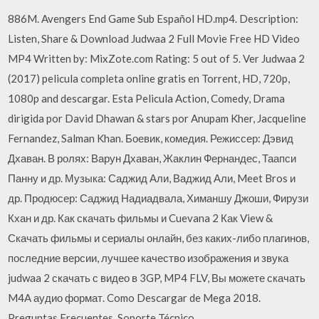
886M. Avengers End Game Sub Español HD.mp4. Description:
Listen, Share & Download Judwaa 2 Full Movie Free HD Video
MP4 Written by: MixZote.com Rating: 5 out of 5. Ver Judwaa 2
(2017) pelicula completa online gratis en Torrent, HD, 720p,
1080p and descargar. Esta Pelicula Action, Comedy, Drama
dirigida por David Dhawan & stars por Anupam Kher, Jacqueline
Fernandez, Salman Khan. Боевик, комедия. Режиссер: Дэвид
Дхаван. В ролях: Варун Дхаван, Жаклин Фернандес, Таапси
Панну и др. Музыка: Саджид Али, Ваджид Али, Meet Bros и
др. Продюсер: Саджид Надиадвала, Химаншу Джоши, Фирузи
Кхан и др. Как скачать фильмы и Cuevana 2 Как View &
Скачать фильмы и сериалы онлайн, без каких-либо плагинов,
последние версии, лучшее качество изображения и звука
judwaa 2 скачать с видео в 3GP, MP4 FLV, Вы можете скачать
M4A аудио формат. Como Descargar de Mega 2018.
Preguntas Frecuentes. Soporte Técnico.