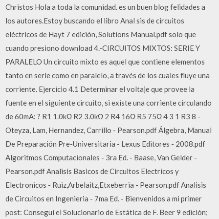
Christos Hola a toda la comunidad. es un buen blog felidades a
los autores.Estoy buscando el libro Anal sis de circuitos
eléctricos de Hayt 7 edición, Solutions Manual.pdf solo que
cuando presiono download 4.-CIRCUITOS MIXTOS: SERIE Y
PARALELO Un circuito mixto es aquel que contiene elementos
tanto en serie como en paralelo, a través de los cuales fluye una
corriente. Ejercicio 4.1 Determinar el voltaje que provee la
fuente en el siguiente circuito, si existe una corriente circulando
de 60mA: ? R1 1.0kΩ R2 3.0kΩ 2 R4 16Ω R5 75Ω 4 3 1 R3 8 -
Oteyza, Lam, Hernandez, Carrillo - Pearson.pdf Álgebra, Manual
De Preparación Pre-Universitaria - Lexus Editores - 2008.pdf
Algoritmos Computacionales - 3ra Ed. - Baase, Van Gelder -
Pearson.pdf Analisis Basicos de Circuitos Electricos y
Electronicos - Ruiz,Arbelaitz,Etxeberria - Pearson.pdf Analisis
de Circuitos en Ingenieria - 7ma Ed. - Bienvenidos a mi primer
post: Conseguí el Solucionario de Estática de F. Beer 9 edición;