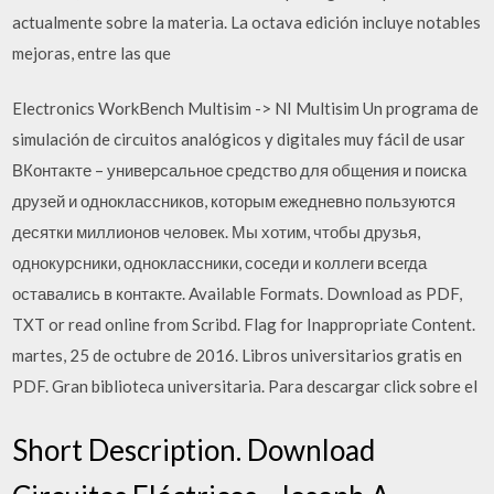
actualmente sobre la materia. La octava edición incluye notables
mejoras, entre las que
Electronics WorkBench Multisim -> NI Multisim Un programa de
simulación de circuitos analógicos y digitales muy fácil de usar
ВКонтакте – универсальное средство для общения и поиска
друзей и одноклассников, которым ежедневно пользуются
десятки миллионов человек. Мы хотим, чтобы друзья,
однокурсники, одноклассники, соседи и коллеги всегда
оставались в контакте. Available Formats. Download as PDF,
TXT or read online from Scribd. Flag for Inappropriate Content.
martes, 25 de octubre de 2016. Libros universitarios gratis en
PDF. Gran biblioteca universitaria. Para descargar click sobre el
Short Description. Download