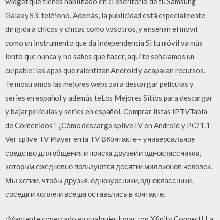
widget que tienes habilitado en el escritorio de tu Samsung
Galaxy S3. teléfono. Además, la publicidad está especialmente
dirigida a chicos y chicas como vosotros, y enseñan el móvil
como un instrumento que da independencia Si tu móvil va más
lento que nunca y no sabes que hacer, aquí te señalamos un
culpable: las apps que ralentizan Android y acaparan recursos.
Te mostramos las mejores webs para descargar películas y
series en español y además teLos Mejores Sitios para descargar
y bajar películas y series en español. Comprar listas IPTVTabla
de Contenidos1 ¿Cómo descargo spliveTV en Android y PC?1.1
Ver splive TV Player en la TV ВКонтакте – универсальное
средство для общения и поиска друзей и одноклассников,
которым ежедневно пользуются десятки миллионов человек.
Мы хотим, чтобы друзья, однокурсники, одноклассники,
соседи и коллеги всегда оставались в контакте.
¡Mantente conectado en cualquier lugar con Xfinity Connect! La