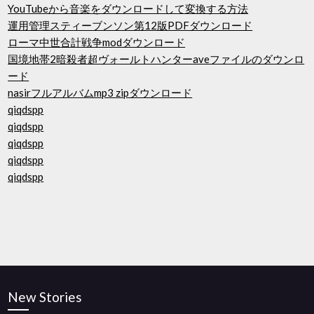
YouTubeから音楽をダウンロードして変換する方法
運用管理スティーブンソン第12版PDFダウンロード
ローマ中世合計戦争modダウンロード
国境地帯2暗殺者超ヴォールトハンターaveファイルのダウンロ
ード
nasirフルアルバムmp3 zipダウンロード
qiqdspp
qiqdspp
qiqdspp
qiqdspp
qiqdspp
New Stories