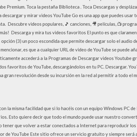
ube Premium. Toca la pestaña Biblioteca . Toca Descargas y despláz
descargar y mirar videos YouTube Go es una app que puedes usar todo
ta. ️️ Descubre videos populares, 🎵 canciones, 🎥 películas, 📺 prog
o más! ️️ Descarga y mira tus videos favoritos El punto es que clara
 opción (3) un poco escondida que permite descargar solo el audio del
mencionar, es que a cualquier URL de video de YouTube se puede añad
máticamente accederá a la Programas de Descargar videos Youtube gr
dos favoritos de YouTube, descargándolos en tu PC. Descargar. YouT
a gran revolución desde su incursión en la red al permitir a todo el 
on la misma facilidad que si lo hacéis con un equipo Windows PC de 
ios. Esto quiere decir que todo el mundo puede usar nuestro convert
no tener que volver a estar conectados a Internet para reproducir lo
or de YouTube Este sitio ofrece un servicio gratuito y siempre será 