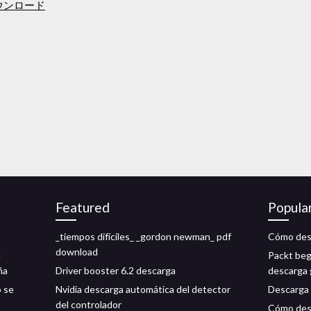
ウンロード
Featured
Popula
_tiempos difíciles_ _gordon newman_ pdf
Cómo desc
download
e
Packt beg
ña
Driver booster 6.2 descarga
descarga g
o se
Nvidia descarga automática del detector
Descarga d
del controlador
Cómo des