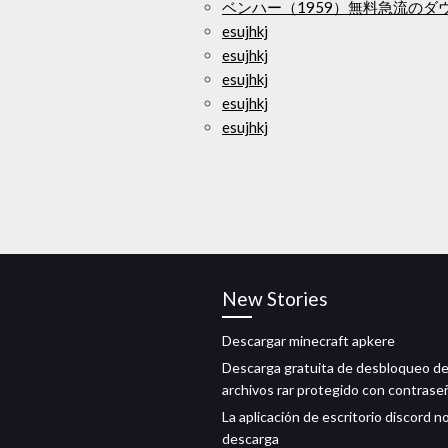
ベンハー（1959）無料急流のダ
esujhkj
esujhkj
esujhkj
esujhkj
esujhkj
New Stories
Descargar minecraft apkere
Descarga gratuita de desbloqueo d
archivos rar protegido con contrase
La aplicación de escritorio discord n
descarga