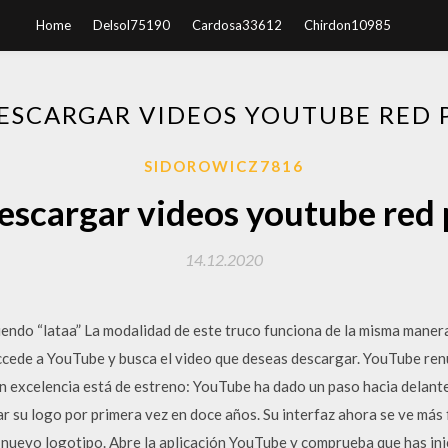
Home
Delsol75190
Cardosa33612
Chirdon10985
ESCARGAR VIDEOS YOUTUBE RED 
SIDOROWICZ7816
escargar videos youtube red 
14.12.2020
ndo “lataa” La modalidad de este truco funciona de la misma manera
 Accede a YouTube y busca el video que deseas descargar. YouTube re
en excelencia está de estreno: YouTube ha dado un paso hacia delant
r su logo por primera vez en doce años. Su interfaz ahora se ve más f
uevo logotipo. Abre la aplicación YouTube y comprueba que has inic