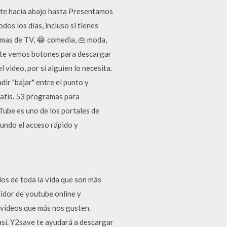
ate hacia abajo hasta Presentamos
s los días, incluso si tienes
ramas de TV, 😂 comedia, 👜 moda,
mente vemos botones para descargar
 video, por si alguien lo necesita.
ir "bajar" entre el punto y
atis. 53 programas para
ube es uno de los portales de
mundo el acceso rápido y
los de toda la vida que son más
idor de youtube online y
s vídeos que más nos gusten.
así. Y2save te ayudará a descargar