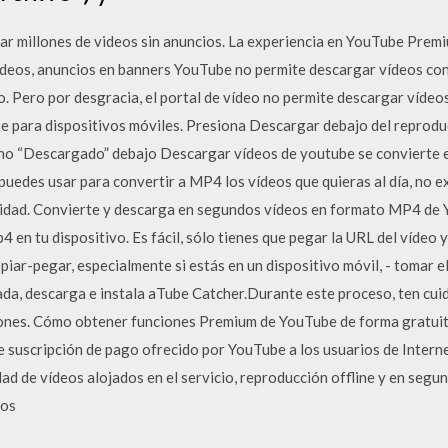
 millones de videos sin anuncios. La experiencia en YouTube Premi
videos, anuncios en banners YouTube no permite descargar vídeos con
o. Pero por desgracia, el portal de vídeo no permite descargar vídeo
be para dispositivos móviles. Presiona Descargar debajo del reproduc
cono “Descargado” debajo Descargar vídeos de youtube se convierte 
uedes usar para convertir a MP4 los vídeos que quieras al día, no ex
antidad. Convierte y descarga en segundos vídeos en formato MP4 de
en tu dispositivo. Es fácil, sólo tienes que pegar la URL del vídeo y
opiar-pegar, especialmente si estás en un dispositivo móvil, - tomar e
ada, descarga e instala aTube Catcher.Durante este proceso, ten cuid
aciones. Cómo obtener funciones Premium de YouTube de forma gratu
 suscripción de pago ofrecido por YouTube a los usuarios de Interne
ad de vídeos alojados en el servicio, reproducción offline y en segu
dos