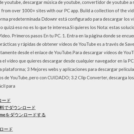
de youtube, descargar música de youtube, convertidor de youtube a 
from over 1000+ sites with our PC app. Build a collection of the v
orma predeterminada Ddownr está configurado para descargar los ví
quizá eso no es lo que te interesa.Si quieres los Nota: estas soluci
ideo. Primeros pasos En tu PC. 1. Entra en la página donde se encue
prácticas y rápidas de obtener vídeos de YouTube es a través de Save
ctamente desde el enlace de YouTube.Para descargar vídeos de YouTu
ta el vídeo que quieres descargar desde cualquier navegador en la PC
a plataforma; 3 Mejores webs y aplicaciones para descargar películ
s de YouTube, pero con CUIDADO; 3.2 Clip Converter, descarga los 
cil para
ロード
料でダウンロード
kTimeをダウンロードする
ンロード