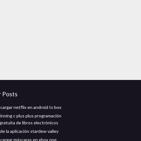
r Posts
argar netflix en android tv box
inning c plus plus programación
ratuita de libros electrónicos
e la aplicación stardew valley
cargar máscaras en xbox one