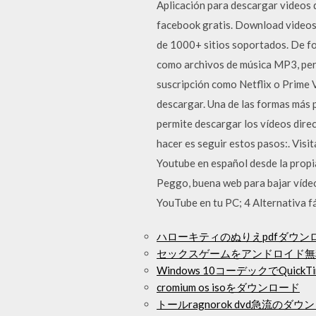
Aplicación para descargar videos 
facebook gratis. Download videos 
de 1000+ sitios soportados. De f
como archivos de música MP3, pero 
suscripción como Netflix o Prime V
descargar. Una de las formas más 
permite descargar los vídeos dire
hacer es seguir estos pasos:. Visi
Youtube en español desde la propi
Peggo, buena web para bajar vídeo
YouTube en tu PC; 4 Alternativa fá
ハローキティのぬりえpdfダウン
セックスゲームをアンドロイド無
Windows 10コーデックでQuic
cromium os isoをダウンロード
トールragnorok dvd急流のダウ