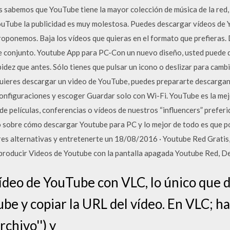
s sabemos que YouTube tiene la mayor colección de música de la red
uTube la publicidad es muy molestosa. Puedes descargar vídeos de 
proponemos. Baja los vídeos que quieras en el formato que prefiera
 conjunto. Youtube App para PC-Con un nuevo diseño, usted puede d
idez que antes. Sólo tienes que pulsar un icono o deslizar para cam
i quieres descargar un video de YouTube, puedes prepararte descargan
configuraciones y escoger Guardar solo con Wi-Fi. YouTube es la mej
 de películas, conferencias o vídeos de nuestros “influencers” preferi
 sobre cómo descargar Youtube para PC y lo mejor de todo es que po
res alternativas y entretenerte un 18/08/2016 · Youtube Red Grati
roducir Videos de Youtube con la pantalla apagada Youtube Red, D
ídeo de YouTube con VLC, lo único que d
ube y copiar la URL del vídeo. En VLC; h
rchivo'') y