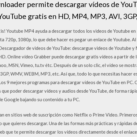
oader permite descargar vídeos de YouTu
YouTube gratis en HD, MP4, MP3, AVI, 3GP, 
is! Youtube MP4 ayuda a descargar todos los videos de Youtube en 
a 720p, 1080p, lo que debe hacer es pegar un enlace de Youtube. Al u
 Descargador de videos de YouTube: descargue videos de Youtube y 
HD. Online vídeo Grabber puede descargar gratis vídeos a partir de l
oo, MSN, Vimeo, tu.tv étc. Después de un solo clic, el vídeo se most
 3GP, WMV, WEBM, MP3, etc. Así que, todo lo que necesitas hacer es
Los 9 mejores programas para descargar vídeos de YouTube en PC. 
 que poder descargar vídeos y audios desde YouTube, de forma rápida
de Google bajando su contenido a tu PC.
n en sitios web de suscripción como Netflix o Prime Video. Primeros 
o que quieres descargar. Una de las formas más prácticas y rápidas 
web que te permite descargar los vídeos directamente desde el enla