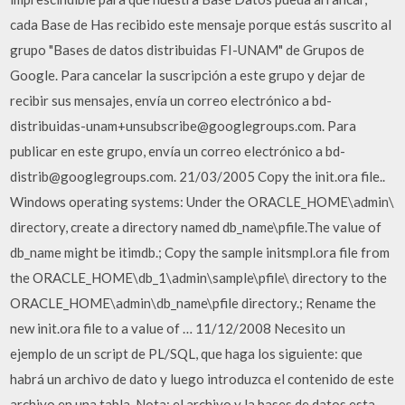
cada Base de Has recibido este mensaje porque estás suscrito al
grupo "Bases de datos distribuidas FI-UNAM" de Grupos de
Google. Para cancelar la suscripción a este grupo y dejar de
recibir sus mensajes, envía un correo electrónico a bd-
distribuidas-unam+unsubscribe@googlegroups.com. Para
publicar en este grupo, envía un correo electrónico a bd-
distrib@googlegroups.com. 21/03/2005 Copy the init.ora file..
Windows operating systems: Under the ORACLE_HOME\admin\
directory, create a directory named db_name\pfile.The value of
db_name might be itimdb.; Copy the sample initsmpl.ora file from
the ORACLE_HOME\db_1\admin\sample\pfile\ directory to the
ORACLE_HOME\admin\db_name\pfile directory.; Rename the
new init.ora file to a value of … 11/12/2008 Necesito un
ejemplo de un script de PL/SQL, que haga los siguiente: que
habrá un archivo de dato y luego introduzca el contenido de este
archivo en una tabla. Nota: el archivo y la bases de datos esta