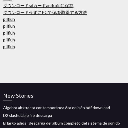
ダウンロードsdカードandroidに保存
ダウンロードせずにPCでkikを取得する方法
pllfluh
pllfluh
pllfluh
pllfluh
pllfluh
New Stories
Álgebra abstracta contemporánea 6ta edición pdf download
D2 slashdiablo iso descarga
El largo adiós_ descarga del álbum completo del sistema de sonido