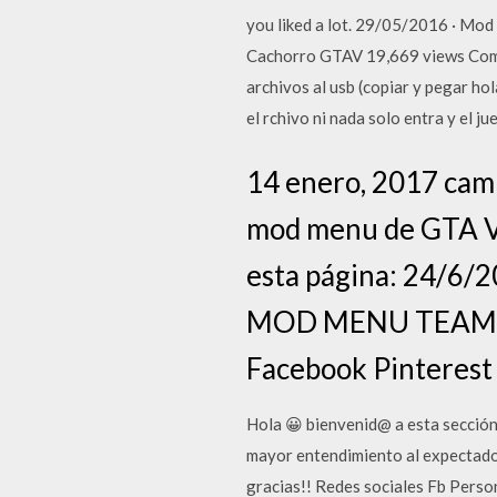
you liked a lot. 29/05/2016 · Mod
Cachorro GTAV 19,669 views Como 
archivos al usb (copiar y pegar ho
el rchivo ni nada solo entra y el j
14 enero, 2017 cam
mod menu de GTA V P
esta página: 24/
MOD MENU TEAM PS
Facebook Pinterest
Hola 😀 bienvenid@ a esta sección
mayor entendimiento al expectado
gracias!! Redes sociales Fb Perso