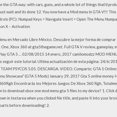
ive the GTA way: with cars, guns, and a whole lot of things that'd p
ust wait and its done 12. You now have a Mod menu in GTA V!!! This 
ontrols (PC): Numpad Keys = Navigate Insert = Open The Menu Numpad
on X – Activation
nu en Mercado Libre México. Descubre la mejor forma de comprar 
 One, Xbox 360 at gta5thegame.net. Full GTA V review, gameplay, m
es. Play GTA 5 … 02/08/2015 14 enero, 2017 camilomodzz MOD MENUS
s seguir este tutorial. Ultima actualización de esta página: 24/
EAM PSYCOS 5.05. DESCARGA. VIDEO. Comparte: GTA 5 Onlin
howcase” (GTA 5 Mods) January 29, 2017 Gta 5 online money H
0Rgh Encontrarás los Mejores Juegos De Xbox 360 Rgh, Totalment
to download xbox one mod menu gta 5 files to my device? 1. Click 
in textarea when you clicked file title, and paste it into your brows
l parts before downloading! 2.