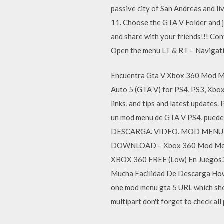
passive city of San Andreas and l
11. Choose the GTA V Folder and j
and share with your friends!!! C
Open the menu LT & RT – Navigati
Encuentra Gta V Xbox 360 Mod Me
Auto 5 (GTA V) for PS4, PS3, Xbox
links, and tips and latest updat
un mod menu de GTA V PS4, puede
DESCARGA. VIDEO. MOD MENU T
DOWNLOAD – Xbox 360 Mod Menu S
XBOX 360 FREE (Low) En Juegos36
Mucha Facilidad De Descarga How 
one mod menu gta 5 URL which shown 
multipart don't forget to check al