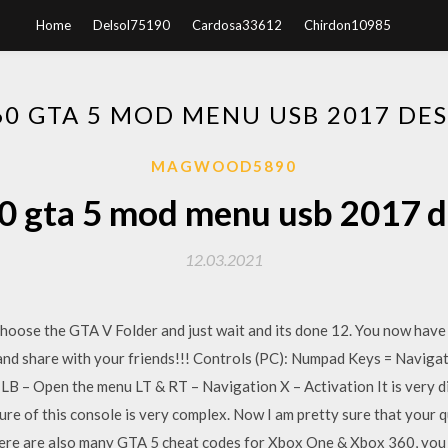
Home
Delsol75190
Cardosa33612
Chirdon10985
60 GTA 5 MOD MENU USB 2017 DE
MAGWOOD5890
0 gta 5 mod menu usb 2017 d
12.03.2021
oose the GTA V Folder and just wait and its done 12. You now have
 and share with your friends!!! Controls (PC): Numpad Keys = Navig
LB – Open the menu LT & RT – Navigation X – Activation It is very d
e of this console is very complex. Now I am pretty sure that your 
re are also many GTA 5 cheat codes for Xbox One & Xbox 360, you 