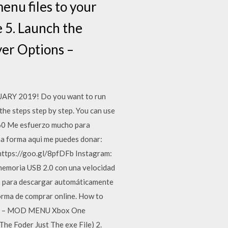
nu files to your
e 5. Launch the
yer Options –
Y 2019! Do you want to run
he steps step by step. You can use
 360 Me esfuerzo mucho para
una forma aqui me puedes donar:
https://goo.gl/8pfDFb Instagram:
 memoria USB 2.0 con una velocidad
go para descargar automáticamente
orma de comprar online. How to
A 5 – MOD MENU Xbox One
e Foder Just The exe File) 2.