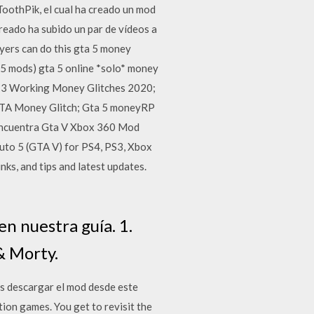
ToothPik, el cual ha creado un mod
creado ha subido un par de vídeos a
ayers can do this gta 5 money
 5 mods) gta 5 online *solo* money
OP 3 Working Money Glitches 2020;
Money Glitch; Gta 5 moneyRP
Encuentra Gta V Xbox 360 Mod
to 5 (GTA V) for PS4, PS3, Xbox
ks, and tips and latest updates.
n nuestra guía. 1.
& Morty.
s descargar el mod desde este
on games. You get to revisit the