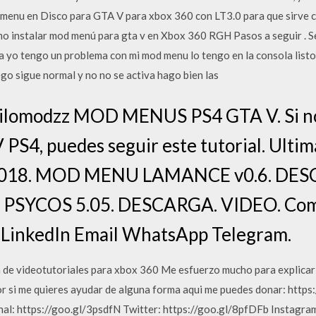
 menu en Disco para GTA V para xbox 360 con LT3.0 para que sirve 
instalar mod menú para gta v en Xbox 360 RGH Pasos a seguir . Se
la yo tengo un problema con mi mod menu lo tengo en la consola listo
uego sigue normal y no no se activa hago bien las
ilomodzz MOD MENUS PS4 GTA V. Si no 
S4, puedes seguir este tutorial. Ultim
6/2018. MOD MENU LAMANCE v0.6. DES
YCOS 5.05. DESCARGA. VIDEO. Comp
 LinkedIn Email WhatsApp Telegram.
 de videotutoriales para xbox 360 Me esfuerzo mucho para explicar l
r si me quieres ayudar de alguna forma aqui me puedes donar: htt
nal: https://goo.gl/3psdfN Twitter: https://goo.gl/8pfDFb Instagram