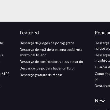
Featured
Popula
de
Descarga de juegos de pc rpg gratis
Descarga 
naruto wo
Descarga de mp3 de la escena social rota
is
abrazo del trueno
Descargar
membret
a
Descarga de controladores asus xonar dg
Guardar d
Descargas de pc para hacer un libro
t 6122
Como desc
Descarga gratuita de fadein
pc
n
Descargar
New