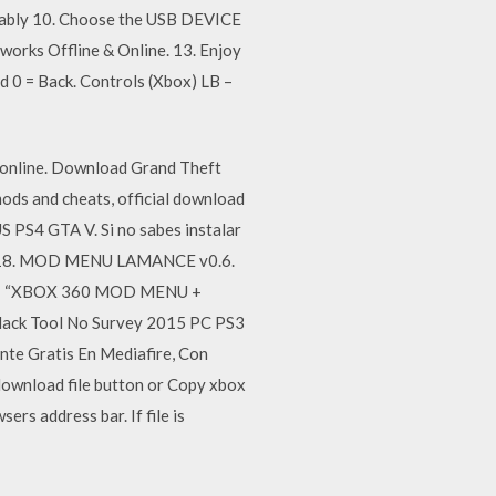
robably 10. Choose the USB DEVICE
works Offline & Online. 13. Enjoy
 0 = Back. Controls (Xbox) LB –
online. Download Grand Theft
ods and cheats, official download
 PS4 GTA V. Si no sabes instalar
6/2018. MOD MENU LAMANCE v0.6.
e: “XBOX 360 MOD MENU +
ack Tool No Survey 2015 PC PS3
e Gratis En Mediafire, Con
download file button or Copy xbox
ers address bar. If file is