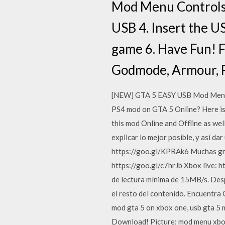
Mod Menu Controls:
USB 4. Insert the U
game 6. Have Fun! F
Godmode, Armour, Fa
[NEW] GTA 5 EASY USB Mod Me
PS4 mod on GTA 5 Online? Here is 
this mod Online and Offline as we
explicar lo mejor posible, y así d
https://goo.gl/KPRAk6 Muchas gra
https://goo.gl/c7hrJb Xbox live: 
de lectura mínima de 15MB/s. Desp
el resto del contenido. Encuentr
mod gta 5 on xbox one, usb gta
Download! Picture: mod menu xbox