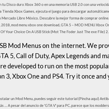
en tu Disco duro Xbox 360 o en una memoria USB 2.0 con una velocid
 la Tienda Xbox Games, ejecuta el juego para descargar automáticame
Mercado Libre México. Descubre la mejor forma de comprar online.
7, 2018, mod menu xbox one download, GTA 5 – MOD MENU Xbox On
f Your Choice On A USB Stick (Mot The Foder Just The exe File) 
USB Mod Menus on the internet. We prov
TA 5, Call of Duty, Apex Legends and m
 developed to run on the most popular
on 3, Xbox One and PS4. Try it once and
nstalar un Mod Menu, puedes seguir este tutorial (Pincha aquí) Anti
s … A pesar del anuncio de 'GTA V' para PC, parece que los modders