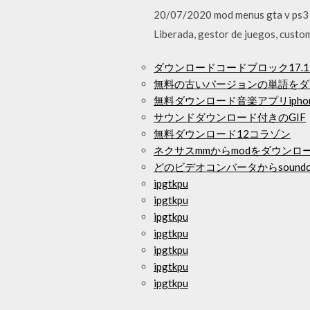
20/07/2020 mod menus gta v ps3 Si
Liberada, gestor de juegos, cust
ダウンロードコードブロック17.
無料の古いバージョンの単語をダ
無料ダウンロード音楽アプリiphone
サウンドダウンロード付きのGIF
無料ダウンロード12コラゾン
ネクサスmmからmodをダウンロ
どのビデオコンバータからsound
ipgtkpu
ipgtkpu
ipgtkpu
ipgtkpu
ipgtkpu
ipgtkpu
ipgtkpu