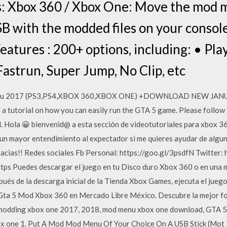
 Xbox 360 / Xbox One: Move the mod me
SB with the modded files on your consol
eatures : 200+ options, including: • Pla
strun, Super Jump, No Clip, etc
nu 2017 (PS3,PS4,XBOX 360,XBOX ONE) +DOWNLOAD NEW JANUAR
a tutorial on how you can easily run the GTA 5 game. Please follow t
ll. Hola 😀 bienvenid@ a esta sección de videotutoriales para xbox
ar un mayor entendimiento al expectador si me quieres ayudar de alg
cias!! Redes sociales Fb Personal: https://goo.gl/3psdfN Twitter: 
https Puedes descargar el juego en tu Disco duro Xbox 360 o en una
ués de la descarga inicial de la Tienda Xbox Games, ejecuta el jue
a Gta 5 Mod Xbox 360 en Mercado Libre México. Descubre la mejor f
 5 modding xbox one 2017, 2018, mod menu xbox one download, GT
 one 1. Put A Mod Mod Menu Of Your Choice On A USB Stick (Mot Th