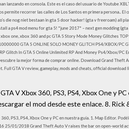
ban lanzando en consola. Este es el caso del usuario de Youtube XBL
s permite recorrer las calles de Los Santos en primera persona.. El 
o’s die nog niet bestaan in gta 5 door hacker! (gta v freeroam) all pl
nstall a ps4 mod menu for gta 5! *june 2017* – next gen modding (gta
 ps3, xbox one, xbox 360 and pc GTA 5 Story Mode Money Glitches T
0000000 GTA 5 ONLINE SOLO MONEY GLITCH PS4/XBOX/PC GTA 
RP Glitch In GTA 5 Online Unlimited RP And Money Ps4/Xbox/PC 
scubre la mejor forma de comprar online. Download Grand Theft Au
Full GTA V review, gameplay, mods and cheats, official download lin
 GTA V Xbox 360, PS3, PS4, Xbox One y PC e
scargar el mod desde este enlace. 8. Rick 
360, PS3, PS4, Xbox One y PC en nuestra guía. 1. Map Editor. Podéi
16 25/01/2018 Grand Theft Auto V raises the bar on open-world acti