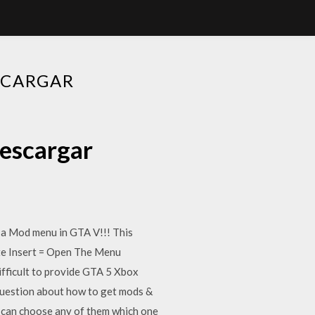
SCARGAR
escargar
 a Mod menu in GTA V!!! This
ate Insert = Open The Menu
ifficult to provide GTA 5 Xbox
question about how to get mods &
can choose any of them which one