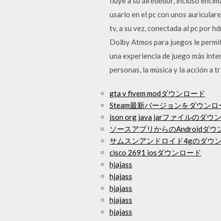
fluye a su alrededor, incluso enc
usarlo en el pc con unos auriculare
tv, a su vez, conectada al pc por 
Dolby Atmos para juegos le permit
una experiencia de juego más inten
personas, la música y la acción a 
gta v fivem modダウンロード
Steam最新バージョンをダウンロ
json org java jarファイルのダ
ソースアプリからのAndroidダ
サムスンアンドロイド4gのダウ
cisco 2691 iosダウンロード
hjajass
hjajass
hjajass
hjajass
hjajass