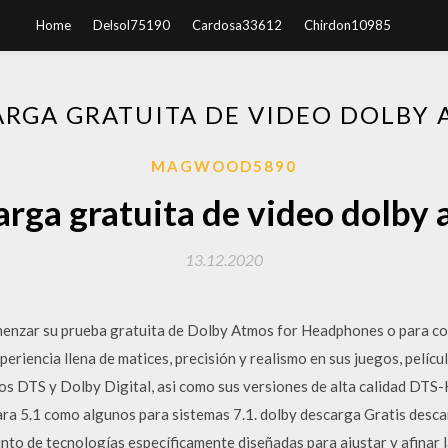
Home
Delsol75190
Cardosa33612
Chirdon10985
RGA GRATUITA DE VIDEO DOLBY
MAGWOOD5890
rga gratuita de video dolby
13.12.2020
nzar su prueba gratuita de Dolby Atmos for Headphones o para con
riencia llena de matices, precisión y realismo en sus juegos, pelíc
os DTS y Dolby Digital, asi como sus versiones de alta calidad 
a 5.1 como algunos para sistemas 7.1. dolby descarga Gratis desca
o de tecnologías específicamente diseñadas para ajustar y afinar la