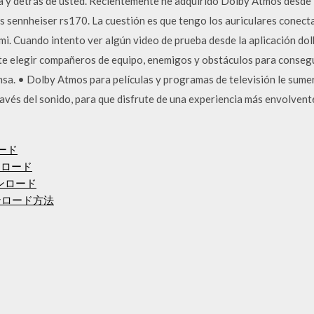
ima y detrás de usted. Recientemente he adquirido Dolby Atmos desde
s sennheiser rs170. La cuestión es que tengo los auriculares conectad
hdmi. Cuando intento ver algún video de prueba desde la aplicación do
e elegir compañeros de equipo, enemigos y obstáculos para consegu
sa. • Dolby Atmos para películas y programas de televisión le sumer
través del sonido, para que disfrute de una experiencia más envolven
ード
ウンロード
ウンロード
ンロード方法