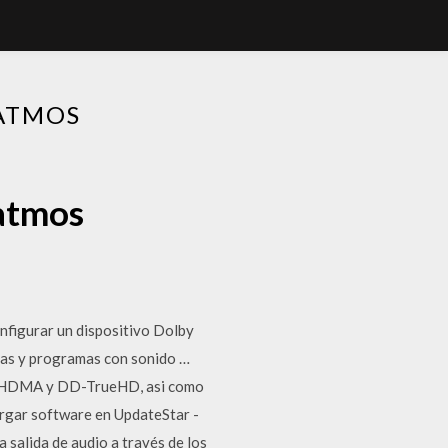
 ATMOS
 atmos
figurar un dispositivo Dolby
ulas y programas con sonido …
DTS-HDMA y DD-TrueHD, asi como
rgar software en UpdateStar -
 salida de audio a través de los