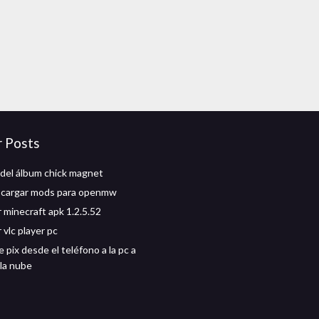
r Posts
del álbum chick magnet
cargar mods para openmw
 minecraft apk 1.2.5.52
 vlc player pc
pix desde el teléfono a la pc a
 la nube