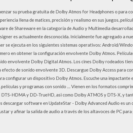
nzar su prueba gratuita de Dolby Atmos for Headphones o para con
riencia llena de matices, precisión y realismo en sus juegos, pelíc
are de Shareware en la categoría de Audio y Multimedia desarrolla
signer es actualmente desconocida. Inicialmente fue agregado a nue
r se ejecuta en los siguientes sistemas operativos: Android/Win
rimero en obtener la configuración envolvente Dolby Atmos. Pelícu
nido envolvente Dolby Digital Atmos. Los cines Dolby rodeados tie
un efecto de sonido envolvente 3D. Descargue Dolby Access para co
 configurar un dispositivo Dolby Atmos. Escuche una impactante ex
s, películas y programas con sonido … Vienen en los formatos compri
dad DTS-HDMA y DD-TrueHD, asi como Dolby ATMOS y DTS-X, y tant
tis descargar software en UpdateStar - Dolby Advanced Audio es un 
star y afinar la salida de audio a través de los altavoces de PC par