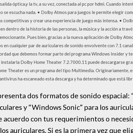
salida óptica,y la tv, a su vez, conectada al pc por hdmi. Cuando inte
 no se escucha nada. • Dolby Atmos para juegos le permite elegir co
s competitivas y crear una experiencia de juego más intensa. • Dolb
 dentro de la historia de las personas, la música y la acción a travé
 emocionante. Pues bien, gracias a la nueva aplicación de Dolby At
en cualquier par de auriculares de sonido envolvente con 7.1 canale
cordad que debemos formar parte del programa Windows Insider y ten
r instalarla Dolby Home Theater 7.2.7000.11 puede descargarse gr
me Theater es un programa del tipo Multimedia. Originariamente, e
antivirus ha escaneado esta descarga y ha determinado que está libre
resenta dos formatos de sonido espacial:
riculares y “Windows Sonic” para los auricu
e acuerdo con tus requerimientos o neces
 los auriculares. Si es la primera vez que el