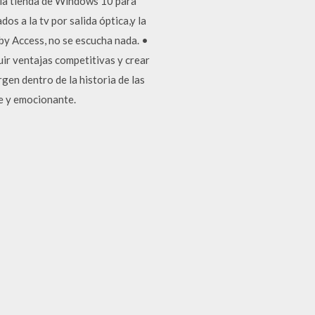
 la tienda de Windows 10 para
os a la tv por salida óptica,y la
lby Access, no se escucha nada. •
ir ventajas competitivas y crear
gen dentro de la historia de las
te y emocionante.