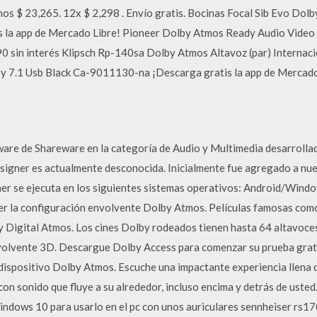
 $ 23,265. 12x $ 2,298 . Envío gratis. Bocinas Focal Sib Evo Dolby A
s la app de Mercado Libre! Pioneer Dolby Atmos Ready Audio Vide
90 sin interés Klipsch Rp-140sa Dolby Atmos Altavoz (par) Internaci
lby 7.1 Usb Black Ca-9011130-na ¡Descarga gratis la app de Mercado
are de Shareware en la categoría de Audio y Multimedia desarrolla
signer es actualmente desconocida. Inicialmente fue agregado a nue
 se ejecuta en los siguientes sistemas operativos: Android/Wind
ener la configuración envolvente Dolby Atmos. Películas famosas co
 Digital Atmos. Los cines Dolby rodeados tienen hasta 64 altavoces
nvolvente 3D. Descargue Dolby Access para comenzar su prueba grat
ispositivo Dolby Atmos. Escuche una impactante experiencia llena de
con sonido que fluye a su alrededor, incluso encima y detrás de uste
ndows 10 para usarlo en el pc con unos auriculares sennheiser rs170