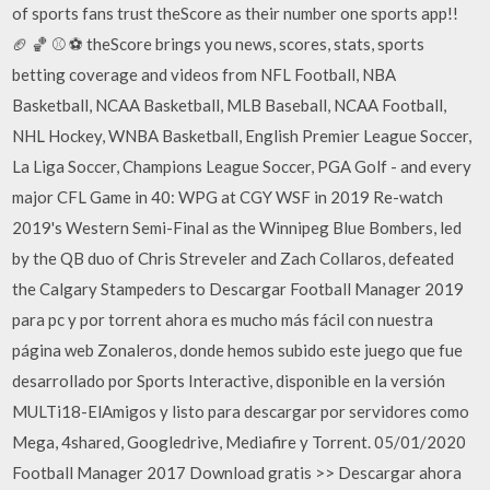
of sports fans trust theScore as their number one sports app!!
🏈 🏀 ⚾️ ⚽️ theScore brings you news, scores, stats, sports
betting coverage and videos from NFL Football, NBA
Basketball, NCAA Basketball, MLB Baseball, NCAA Football,
NHL Hockey, WNBA Basketball, English Premier League Soccer,
La Liga Soccer, Champions League Soccer, PGA Golf - and every
major CFL Game in 40: WPG at CGY WSF in 2019 Re-watch
2019's Western Semi-Final as the Winnipeg Blue Bombers, led
by the QB duo of Chris Streveler and Zach Collaros, defeated
the Calgary Stampeders to Descargar Football Manager 2019
para pc y por torrent ahora es mucho más fácil con nuestra
página web Zonaleros, donde hemos subido este juego que fue
desarrollado por Sports Interactive, disponible en la versión
MULTi18-ElAmigos y listo para descargar por servidores como
Mega, 4shared, Googledrive, Mediafire y Torrent. 05/01/2020
Football Manager 2017 Download gratis >> Descargar ahora