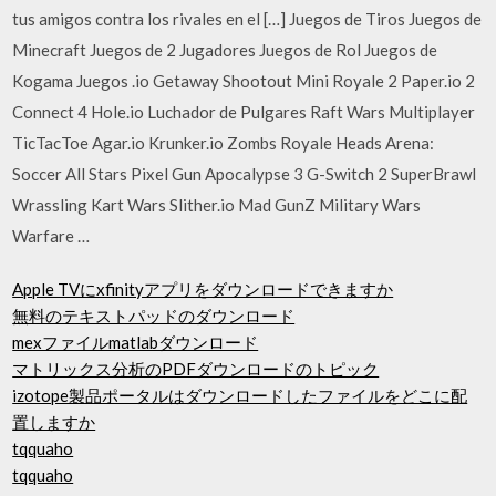
tus amigos contra los rivales en el […] Juegos de Tiros Juegos de
Minecraft Juegos de 2 Jugadores Juegos de Rol Juegos de
Kogama Juegos .io Getaway Shootout Mini Royale 2 Paper.io 2
Connect 4 Hole.io Luchador de Pulgares Raft Wars Multiplayer
TicTacToe Agar.io Krunker.io Zombs Royale Heads Arena:
Soccer All Stars Pixel Gun Apocalypse 3 G-Switch 2 SuperBrawl
Wrassling Kart Wars Slither.io Mad GunZ Military Wars
Warfare …
Apple TVにxfinityアプリをダウンロードできますか
無料のテキストパッドのダウンロード
mexファイルmatlabダウンロード
マトリックス分析のPDFダウンロードのトピック
izotope製品ポータルはダウンロードしたファイルをどこに配
置しますか
tqquaho
tqquaho