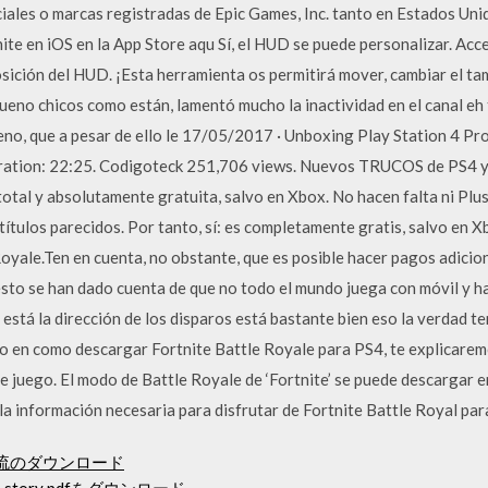
ales o marcas registradas de Epic Games, Inc. tanto en Estados Uni
te en iOS en la App Store aqu Sí, el HUD se puede personalizar. Acce
osición del HUD. ¡Esta herramienta os permitirá mover, cambiar el ta
ueno chicos como están, lamentó mucho la inactividad en el canal eh
no, que a pesar de ello le 17/05/2017 · Unboxing Play Station 4 Pro
uration: 22:25. Codigoteck 251,706 views. Nuevos TRUCOS de PS4 
 total y absolutamente gratuita, salvo en Xbox. No hacen falta ni Pl
 títulos parecidos. Por tanto, sí: es completamente gratis, salvo en 
oyale.Ten en cuenta, no obstante, que es posible hacer pagos adicio
sto se han dado cuenta de que no todo el mundo juega con móvil y h
stá la dirección de los disparos está bastante bien eso la verdad ten
do en como descargar Fortnite Battle Royale para PS4, te explicaremo
 juego. El modo de Battle Royale de ‘Fortnite’ se puede descargar 
la información necesaria para disfrutar de Fortnite Battle Royal par
ョン急流のダウンロード