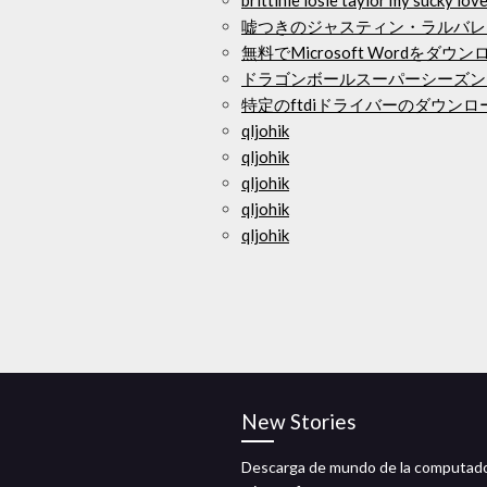
brittinie losie taylor my suck
嘘つきのジャスティン・ラルバレ
無料でMicrosoft Wordをダウ
ドラゴンボールスーパーシーズン
特定のftdiドライバーのダウンロ
qljohik
qljohik
qljohik
qljohik
qljohik
New Stories
Descarga de mundo de la computad