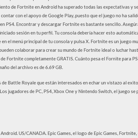
iento de Fortnite en Android ha superado todas las expectativas y se
contar con el apoyo de Google Play, puesto que el juego no ha salid
n PS4. Encontrar y descargar Fortnite es bastante sencillo. Asegúr
iniciado sesión en tu perfil. Tu consola debería hacer esto automáti
 en el menú principal de tu consola y pulsa X. Fortnite es un juego 
 pueden colaborar para crear su mundo de Fortnite ideal o luchar hast
 de Fortnite completamente GRATIS. Cuánto pesa el Fornite para PS4.
amaño del archivo es de 6.69 GB.
os de Battle Royale que están interesados en echar un vistazo al exit
.Los jugadores de PC, PS4, Xbox One y Nintendo Switch, el juego se 
droid. US/CANADA. Epic Games, el logo de Epic Games, Fortnite, el