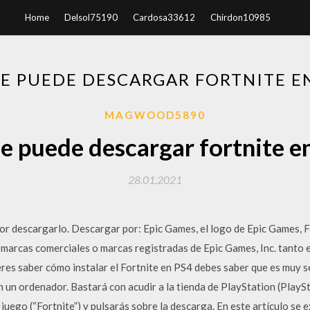
Home
Delsol75190
Cardosa33612
Chirdon10985
SE PUEDE DESCARGAR FORTNITE EN
MAGWOOD5890
e puede descargar fortnite e
28.01.2021
 descargarlo. Descargar por: Epic Games, el logo de Epic Games, For
 marcas comerciales o marcas registradas de Epic Games, Inc. tanto
eres saber cómo instalar el Fortnite en PS4 debes saber que es muy se
n un ordenador. Bastará con acudir a la tienda de PlayStation (PlaySt
l juego (“Fortnite”) y pulsarás sobre la descarga. En este artículo se