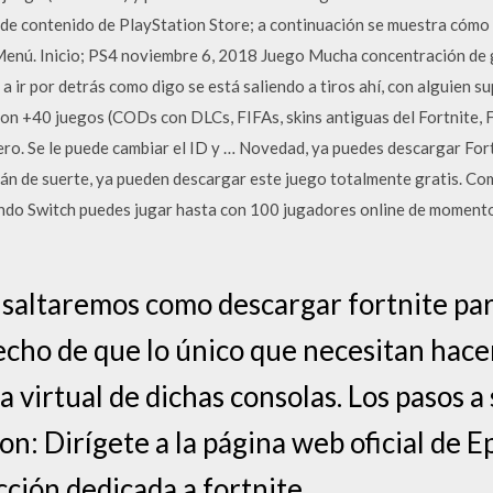
 de contenido de PlayStation Store; a continuación se muestra cómo
 Menú. Inicio; PS4 noviembre 6, 2018 Juego Mucha concentración de 
 a ir por detrás como digo se está saliendo a tiros ahí, con alguien 
n +40 juegos (CODs con DLCs, FIFAs, skins antiguas del Fortnite, 
nero. Se le puede cambiar el ID y … Novedad, ya puedes descargar Fo
án de suerte, ya pueden descargar este juego totalmente gratis. Com
ndo Switch puedes jugar hasta con 100 jugadores online de momento
s saltaremos como descargar fortnite par
echo de que lo único que necesitan hacer
a virtual de dichas consolas. Los pasos a
on: Dirígete a la página web oficial de 
ción dedicada a fortnite.