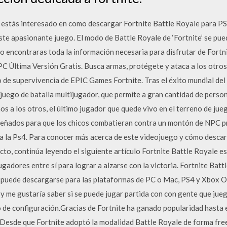
ue estás interesado en como descargar Fortnite Battle Royale para P
este apasionante juego. El modo de Battle Royale de ‘Fortnite’ se p
lo encontraras toda la información necesaria para disfrutar de Fort
PC Última Versión Gratis. Busca armas, protégete y ataca a los otro
go de supervivencia de EPIC Games Fortnite. Tras el éxito mundial de
 juego de batalla multijugador, que permite a gran cantidad de pers
os a los otros, el último jugador que quede vivo en el terreno de jue
iseñados para que los chicos combatieran contra un montón de NPC 
 a la Ps4. Para conocer más acerca de este videojuego y cómo descarg
ecto, continúa leyendo el siguiente artículo Fortnite Battle Royale 
gadores entre sí para lograr a alzarse con la victoria. Fortnite Batt
y y puede descargarse para las plataformas de PC o Mac, PS4 y Xbox 
me gustaría saber si se puede jugar partida con con gente que juegu
o de configuración.Gracias de Fortnite ha ganado popularidad hasta 
 Desde que Fortnite adoptó la modalidad Battle Royale de forma fr