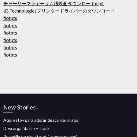
チャーリーマラヤーラム語映画ダウンロードmp4
d3 Technologiesプリンタードライバーのダウンロード
fiotpts
fiotpts
fiotpts
fiotpts
fiotpts
fiotpts
New Stories
Aquí estoy para adorar descargar gratis
Descarga fifa iso + crack
Pesadilla en elm street 1 descarga mp4