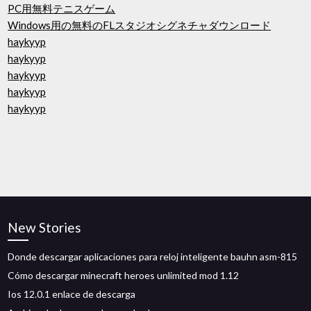
PC用無料テニスゲーム
Windows用の無料のFLスタジオシグネチャダウンロード
haykyyp
haykyyp
haykyyp
haykyyp
haykyyp
New Stories
Donde descargar aplicaciones para reloj inteligente bauhn asm-815
Cómo descargar minecraft heroes unlimited mod 1.12
Ios 12.0.1 enlace de descarga