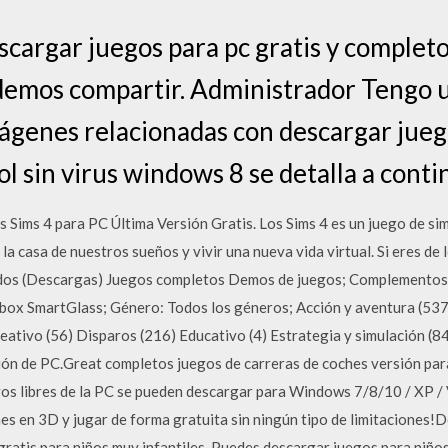
scargar juegos para pc gratis y completo
demos compartir. Administrador Tengo 
ágenes relacionadas con descargar juego
l sin virus windows 8 se detalla a conti
 Sims 4 para PC Última Versión Gratis. Los Sims 4 es un juego de si
 la casa de nuestros sueños y vivir una nueva vida virtual. Si eres d
dos (Descargas) Juegos completos Demos de juegos; Complementos 
box SmartGlass; Género: Todos los géneros; Acción y aventura (537)
reativo (56) Disparos (216) Educativo (4) Estrategia y simulación (
ión de PC.Great completos juegos de carreras de coches versión par
os libres de la PC se pueden descargar para Windows 7/8/10 / XP 
es en 3D y jugar de forma gratuita sin ningún tipo de limitaciones!
gratis para niños muy infantiles. Puedes descargar juegos para niño