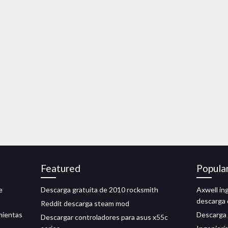
Featured
Popula
e
Descarga gratuita de 2010 rocksmith
Axwell in
descarga 
Reddit descarga steam mod
mientas
Descarga 
Descargar controladores para asus x55c