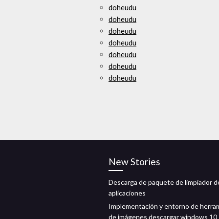
doheudu
doheudu
doheudu
doheudu
doheudu
doheudu
doheudu
New Stories
Descarga de paquete de limpiador d
aplicaciones
Implementación y entorno de herra
de imágenes descargar windows 10