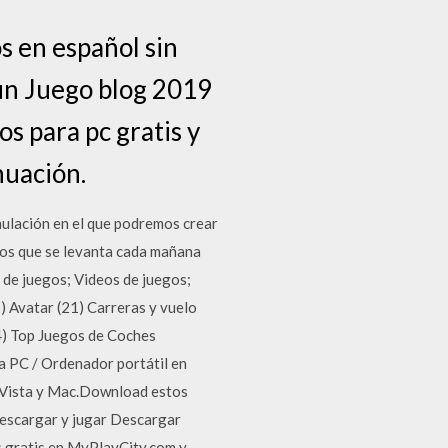
s en español sin
un Juego blog 2019
s para pc gratis y
nuación.
mulación en el que podremos crear
e los que se levanta cada mañana
de juegos; Videos de juegos;
 Avatar (21) Carreras y vuelo
84) Top Juegos de Coches
a PC / Ordenador portátil en
/ Vista y Mac.Download estos
Descargar y jugar Descargar
s gratis en MyPlayCity.com y