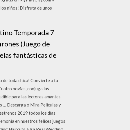
 los niños! Disfruta de unos
atino Temporada 7
hrones (Juego de
elas fantásticas de
o de toda chica! Convierte a tu
Cuatro novias, conjuga las
eludible para las lectoras amantes
s … Descarga o Mira Películas y
 estrenos 2019 todos los días
eremonia en nuestros felices juegos
ding Haircuts, Elsa Real Wedding