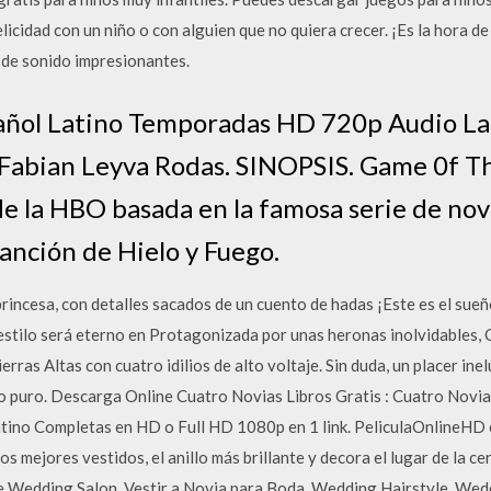
cidad con un niño o con alguien que no quiera crecer. ¡Es la hora de
s de sonido impresionantes.
añol Latino Temporadas HD 720p Audio L
Fabian Leyva Rodas. SINOPSIS. Game 0f T
de la HBO basada en la famosa serie de nov
anción de Hielo y Fuego.
rincesa, con detalles sacados de un cuento de hadas ¡Este es el sueñ
estilo será eterno en Protagonizada por unas heronas inolvidables, 
ierras Altas con cuatro idilios de alto voltaje. Sin duda, un placer in
o puro. Descarga Online Cuatro Novias Libros Gratis : Cuatro Novia
atino Completas en HD o Full HD 1080p en 1 link. PeliculaOnlineHD
os mejores vestidos, el anillo más brillante y decora el lugar de la c
de Wedding Salon, Vestir a Novia para Boda, Wedding Hairstyle, Wed