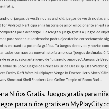
e gratis.
 android, juegos de vestir novias android, juegos de vestir novias 
 for Android. Participa en la historia de amor emocionante en esta a
 completos para descargar. Descarga y juega gratis a juegos de obje
ínimos para saber si tu ordenador podrá ejecutarlos correctamente a
antes en cuanto a potencia gráfica. Tu Juegos de novios y novias c
antados con nuestra nueva historia amorosa “juegos de simulación”.
te de este apasionante juego de “triángulo amoroso”. Juegos de Bes
 Cambio de Look Juegos de Princesas Bride Dress Up Elsa Wedding
ccer Derby Raft Wars Multiplayer Venge.io Doctor Hero Moto X3M
ay Shootout Shell Shockers Uno Online Temple of Boom Bad …
ra Niños Gratis. Juegos gratis para niño
egos para niños gratis en MyPlayCity.c