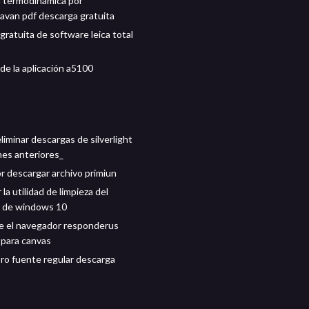
a termodinámica por
havan pdf descarga gratuita
gratuita de software leica total
de la aplicación a5100
iminar descargas de silverlight
nes anteriores_
r descargar archivo primiun
la utilidad de limpieza del
r de windows 10
 el navegador responderus
para canvas
pro fuente regular descarga