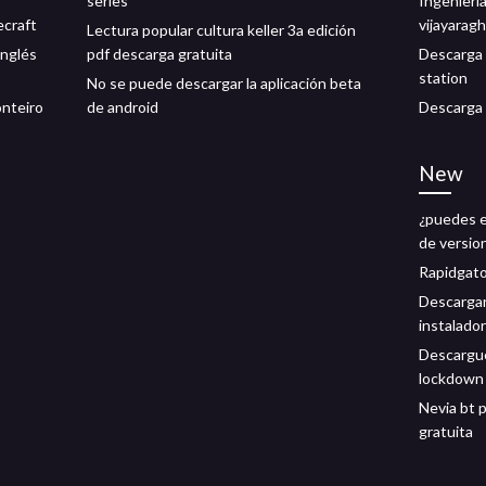
series
Ingenierí
ecraft
vijayarag
Lectura popular cultura keller 3a edición
inglés
pdf descarga gratuita
Descarga 
station
No se puede descargar la aplicación beta
onteiro
de android
Descarga 
New
¿puedes el
de versio
Rapidgato
Descargar 
instalado
Descargue
lockdown 
Nevia bt 
gratuita