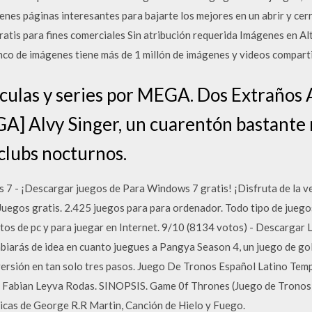
tienes páginas interesantes para bajarte los mejores en un abrir y cer
ratis para fines comerciales Sin atribución requerida Imágenes en Al
nco de imágenes tiene más de 1 millón de imágenes y videos compart
ículas y series por MEGA. Dos Extraños
GA] Alvy Singer, un cuarentón bastante 
clubs nocturnos.
7 - ¡Descargar juegos de Para Windows 7 gratis! ¡Disfruta de la ve
Juegos gratis. 2.425 juegos para para ordenador. Todo tipo de juegos
os de pc y para juegar en Internet. 9/10 (8134 votos) - Descargar 
mbiarás de idea en cuanto juegues a Pangya Season 4, un juego de go
iversión en tan solo tres pasos. Juego De Tronos Español Latino T
Fabian Leyva Rodas. SINOPSIS. Game 0f Thrones (Juego de Tronos) 
ticas de George R.R Martin, Canción de Hielo y Fuego.