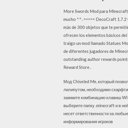
More Swords Mod para Minecraft 1
mucho ^^. ===== DecoCraft 1.7.2 y
más de 300 objetos que te permitir
ofrecen los elementos básicos del
traigo un mod llamado Statues Mod
de diferentes jugadores de Minecr
outstanding author rewards points
Reward Store .
Мод Chiseled Me, который позвол
лилипутом, необходимо скарфтит
зажмите комбинацию клавиш WIN
выберите папку .minecraft и в н
несет ответственности за любые
информирования игроков