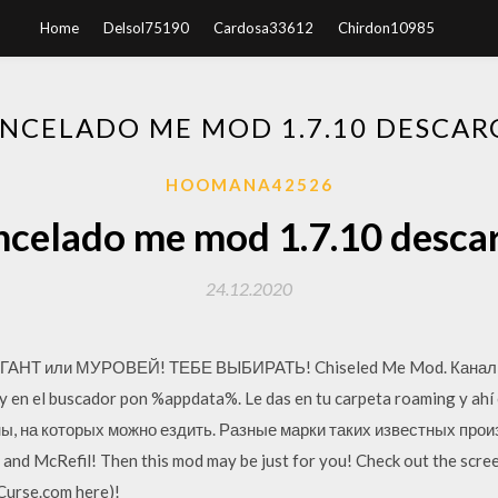
Home
Delsol75190
Cardosa33612
Chirdon10985
INCELADO ME MOD 1.7.10 DESCAR
HOOMANA42526
ncelado me mod 1.7.10 desca
24.12.2020
 ГИГАНТ или МУРОВЕЙ! ТЕБЕ ВЫБИРАТЬ! Chiseled Me Mod. Канал К
o y en el buscador pon %appdata%. Le das en tu carpeta roaming y ahí
, на которых можно ездить. Разные марки таких известных прои
 and McRefil! Then this mod may be just for you! Check out the scr
 Curse.com here)!