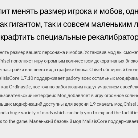
ит менять размер игрока и мобов, о
ак гигантом, так и совсем маленьким 
скрафтить специальные рекалибратор
нять размер вашего персонажа и мобов. Установив мод вы сможе
аз. Chisel пополняет игру огромным количеством декоративных бл
и настройки внешнего вида графики блока. Chisel обширный бло
lisisCore 1.7.10 поддерживает работу всех остальных модифика
как Ordinastie, постоянно работающим над улучшением своей л
льзовательский интерфейс Мод добавляет в игру огромное колич
ьших модификаций доступны для версии 1.9 скачать мод Chisel 
find a huge variety of mods which can help you to expand the faciliti
ions to the game. Маленький базовый мод MalisisCore поддержива