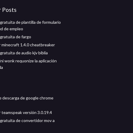
r Posts
ratuita de plantilla de formulario
tud de empleo
gratuita de fargo
 minecraft 1.4.0 cheatbreaker
ratuita de audio kjv biblia
ni wonk requonize la aplicación
da
e descarga de google chrome
 teamspeak versión 3.0.19.4
gratuita de convertidor mov a