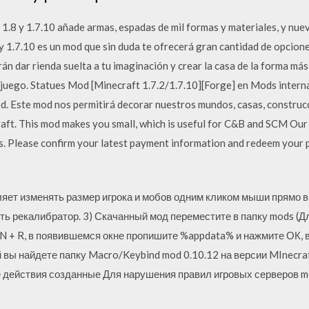
.8 y 1.7.10 añade armas, espadas de mil formas y materiales, y nu
 1.7.10 es un mod que sin duda te ofrecerá gran cantidad de opcione
án dar rienda suelta a tu imaginación y crear la casa de la forma má
 juego. Statues Mod [Minecraft 1.7.2/1.7.10][Forge] en Mods interna
. Este mod nos permitirá decorar nuestros mundos, casas, construcc
aft. This mod makes you small, which is useful for C&B and SCM Ou
. Please confirm your latest payment information and redeem your p
яет изменять размер игрока и мобов одним кликом мыши прямо в 
ь рекалибратор. 3) Скачанный мод переместите в папку mods (Для
 + R, в появившемся окне пропишите %appdata% и нажмите ОК, 
ей вы найдете папку Macro/Keybind mod 0.10.12 на версии MInecraf
 действия созданные Для нарушения правил игровых серверов mcs