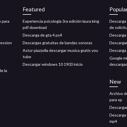
Featured
Popula
o para
Experiencia psicología 3ra edición laura king
Descarga g
pdf download
de solici
Descarga de gta 4 ps4
Descarga 
ression
Descargas gratuitas de bandas sonoras
Descargar
Astor piazzolla descargar musica gratis you
Descarga g
tube
Google mi
Descargar windows 10 1903 inicio
descarga
e la
New
Archivo d
para xp
Descargar
Descarga 
mp4