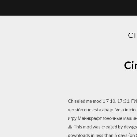
C
Ci
Chiseled me mod 1 7 10. 17:31.
versión que esta abajo. Ve a inici
игру Майнкрафт гоночные машины
🔺 This mod was created by dewgs
downloads in less than 5 days (on