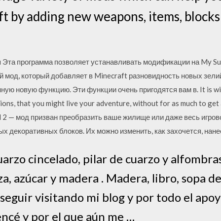
aft by adding new weapons, items, blocks
 Эта программа позволяет устанавливать модификации на My Su
й мод, который добавляет в Minecraft разновидность новых зелий
ую новую функцию. Эти функции очень пригодятся вам в. It is wi
ns, that you might live your adventure, without for as much to get 
isel 2 — мод призван преобразить ваше жилище или даже весь игров
х декоративных блоков. Их можно изменить, как захочется, нане
uarzo cincelado, pilar de cuarzo y alfombras
za, azúcar y madera . Madera, libro, sopa de
 seguir visitando mi blog y por todo el ap
ncé y por el que aún me …