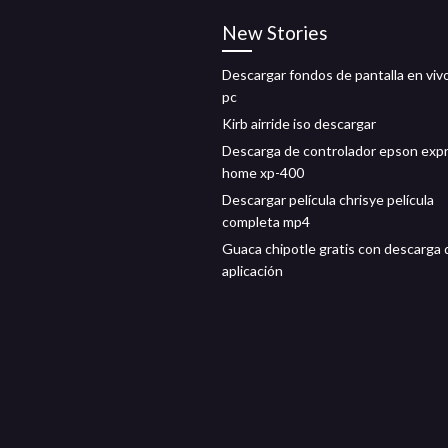
New Stories
Descargar fondos de pantalla en viv
pc
Kirb airride iso descargar
Descarga de controlador epson exp
home xp-400
Descargar película chrisye película
completa mp4
Guaca chipotle gratis con descarga d
aplicación