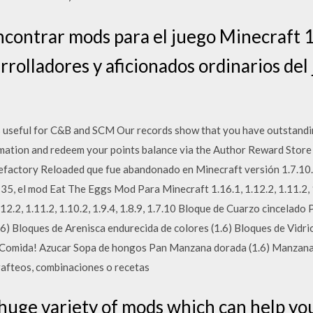
contrar mods para el juego Minecraft 1
rrolladores y aficionados ordinarios del
s useful for C&B and SCM Our records show that you have outstandi
mation and redeem your points balance via the Author Reward Store .
efactory Reloaded que fue abandonado en Minecraft versión 1.7.10
35, el mod Eat The Eggs Mod Para Minecraft 1.16.1, 1.12.2, 1.11.2, 
.12.2, 1.11.2, 1.10.2, 1.9.4, 1.8.9, 1.7.10 Bloque de Cuarzo cincelad
.6) Bloques de Arenisca endurecida de colores (1.6) Bloques de Vidri
7) Comida! Azucar Sopa de hongos Pan Manzana dorada (1.6) Manzan
crafteos, combinaciones o recetas
 huge variety of mods which can help yo