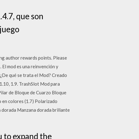
.4.7, que son
 juego
ng author rewards points. Please
 El mod es una reinvención y
.¿De qué se trata el Mod? Creado
1.10, 1.9. TrashSlot Mod para
o Pilar de Bloque de Cuarzo Bloque
o en colores (1.7) Polarizado
a dorada Manzana dorada brillante
u to expand the