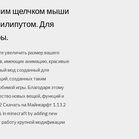
дним щелчком мыши
лилипутом. Для
ы.
те увеличить размер вашего
оков, имеющих анимацию, красивые
чный мод созданный для
ций, созданных таким
юбимой игры. Благодаря этому
ество новых вещей, функций и
2 Скачать на Майнкарфт 1.13.2
es in minecraft by adding new
ет работу крупной модификации