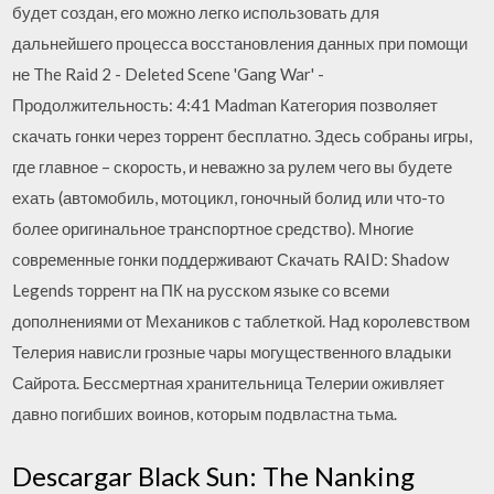
будет создан, его можно легко использовать для
дальнейшего процесса восстановления данных при помощи
не The Raid 2 - Deleted Scene 'Gang War' -
Продолжительность: 4:41 Madman Категория позволяет
скачать гонки через торрент бесплатно. Здесь собраны игры,
где главное – скорость, и неважно за рулем чего вы будете
ехать (автомобиль, мотоцикл, гоночный болид или что-то
более оригинальное транспортное средство). Многие
современные гонки поддерживают Скачать RAID: Shadow
Legends торрент на ПК на русском языке со всеми
дополнениями от Механиков с таблеткой. Над королевством
Телерия нависли грозные чары могущественного владыки
Сайрота. Бессмертная хранительница Телерии оживляет
давно погибших воинов, которым подвластна тьма.
Descargar Black Sun: The Nanking