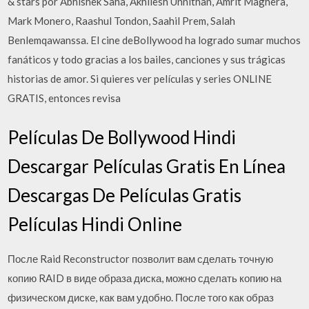
& stars por Abhishek Saha, Akhilesh Unnithan, Amrit Maghera,
Mark Monero, Raashul Tondon, Saahil Prem, Salah
Benlemqawanssa. El cine deBollywood ha logrado sumar muchos
fanáticos y todo gracias a los bailes, canciones y sus trágicas
historias de amor. Si quieres ver películas y series ONLINE
GRATIS, entonces revisa
Películas De Bollywood Hindi
Descargar Películas Gratis En Línea
Descargas De Películas Gratis
Películas Hindi Online
После Raid Reconstructor позволит вам сделать точную
копию RAID в виде образа диска, можно сделать копию на
физическом диске, как вам удобно. После того как образ