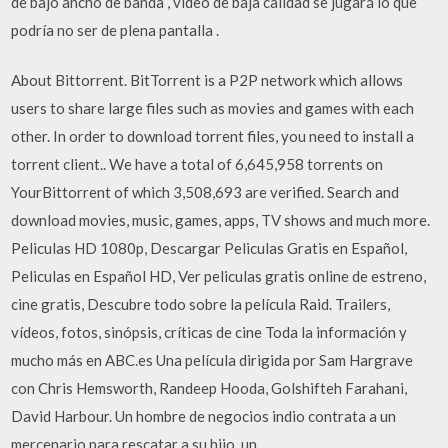
de bajo ancho de banda , video de baja calidad se jugará lo que
podría no ser de plena pantalla .
About Bittorrent. BitTorrent is a P2P network which allows
users to share large files such as movies and games with each
other. In order to download torrent files, you need to install a
torrent client.. We have a total of 6,645,958 torrents on
YourBittorrent of which 3,508,693 are verified. Search and
download movies, music, games, apps, TV shows and much more.
Peliculas HD 1080p, Descargar Peliculas Gratis en Español,
Peliculas en Español HD, Ver peliculas gratis online de estreno,
cine gratis, Descubre todo sobre la película Raid. Trailers,
vídeos, fotos, sinópsis, críticas de cine Toda la información y
mucho más en ABC.es Una película dirigida por Sam Hargrave
con Chris Hemsworth, Randeep Hooda, Golshifteh Farahani,
David Harbour. Un hombre de negocios indio contrata a un
mercenario para rescatar a su hijo, un