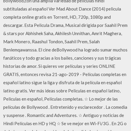
bollywood,con una amplia variedad de películas hindi
subtituladas al español Ver Mad About Dance (2014) pelicula
completa online gratis en Torrent, HD, 720p, 1080p and
descargar. Esta Pelicula Drama, Musical dirigida por Saahil Prem
& stars por Abhishek Saha, Akhilesh Unnithan, Amrit Maghera,
Mark Monero, Raashul Tondon, Saahil Prem, Salah
Benlemqawanssa. El cine deBollywood ha logrado sumar muchos
fanáticos y todo gracias a los bailes, canciones y sus trágicas
historias de amor. Si quieres ver películas y series ONLINE
GRATIS, entonces revisa 21-ago-2019 - Películas completas en
español latino sigue la liga y disfruta de la película en español
latino gratis. Ver más ideas sobre Peliculas en español latino,
Peliculas en español, Películas completas. ☆ Lo mejor de las
películas de Bollywood . Entretenido y esclarecedor . La comedia
y suspense . Romantic and Adventures. ☆ Antiguo y noticias de
Hindi Películas en HD y HQ ☆ Se ve mejor en Wi-Fi/3G . En 2G o