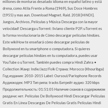
millones de monturas desatado idioma en español latino y está
drena, como Atila Frente a Roma (1969), Sus Doce Hombres
(1955) y mas aun. Download Magnet. Raid. 2018 [HINDI].
Juegos, Archivos, Películas y Música Descarga con la mayor
velocidad! Descarga uTorrent: liviano cliente P2P. uTorrent es
la forma revolucionaria de Cómo descargar películas hindúes.
Este wikiHow te enseñará cómo descargar películas de
Bollywood en tu smartphone o computadora. Si quieres
descargar películas hindúes en tu computadora, puedes usar
YouTube o uTorrent. También puedes compra Hindi Zahra •
Collection Жанр: Indie/Jazz/Folk Страна: Morocco (Khouribga)
Год издания: 2010-2015 Label: Oursoul/Parlophone Records
Аудиокодек: MP3 Тип рипа: tracks Битрейт аудио: 320 kbps
Продолжительность: 01:51:05 Наличие сканов в содержимом
раздачи: нет. Películas De Bollywood Hindi Descargar Películas
Gratis En Línea Descargas De Películas Gratis Películas Hindi