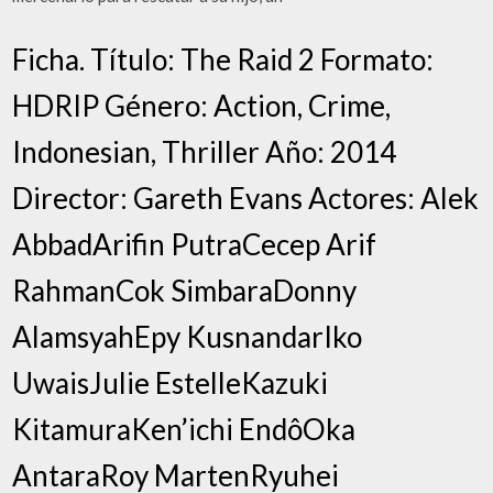
Ficha. Título: The Raid 2 Formato:
HDRIP Género: Action, Crime,
Indonesian, Thriller Año: 2014
Director: Gareth Evans Actores: Alek
AbbadArifin PutraCecep Arif
RahmanCok SimbaraDonny
AlamsyahEpy KusnandarIko
UwaisJulie EstelleKazuki
KitamuraKen’ichi EndôOka
AntaraRoy MartenRyuhei