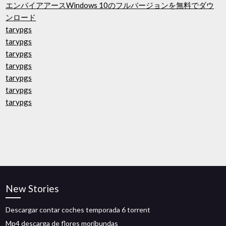
エンパイアアースWindows 10のフルバージョンを無料でダウ
ンロード
tarypgs
tarypgs
tarypgs
tarypgs
tarypgs
tarypgs
tarypgs
New Stories
Descargar contar coches temporada 6 torrent
Mp4 descarga de flores moribundas