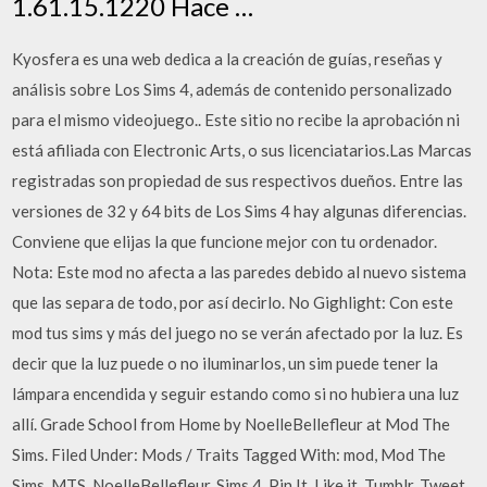
1.61.15.1220 Hace …
Kyosfera es una web dedica a la creación de guías, reseñas y
análisis sobre Los Sims 4, además de contenido personalizado
para el mismo videojuego.. Este sitio no recibe la aprobación ni
está afiliada con Electronic Arts, o sus licenciatarios.Las Marcas
registradas son propiedad de sus respectivos dueños. Entre las
versiones de 32 y 64 bits de Los Sims 4 hay algunas diferencias.
Conviene que elijas la que funcione mejor con tu ordenador.
Nota: Este mod no afecta a las paredes debido al nuevo sistema
que las separa de todo, por así decirlo. No Gighlight: Con este
mod tus sims y más del juego no se verán afectado por la luz. Es
decir que la luz puede o no iluminarlos, un sim puede tener la
lámpara encendida y seguir estando como si no hubiera una luz
allí. Grade School from Home by NoelleBellefleur at Mod The
Sims. Filed Under: Mods / Traits Tagged With: mod, Mod The
Sims, MTS, NoelleBellefleur, Sims 4. Pin It. Like it. Tumblr. Tweet.