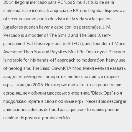
2014 llegó al mercado para PC 'Los Sims 4', título de de la
emblemática e icónica franquicia de EA, que llegaba dispuesta a
ofrecer un nuevo punto de vista de la vida social que los
jugadores pueden llevar a cabo con los personajes. J. M.
Pescado is a modder of The Sims 2 and The Sims 3, self-
proclaimed 'Fat Obstreperous Jerk' (FOJ), and founder of More
Awesome Than You and Paysites Must Be Destroyed. Pescado
is notable for his hands-off approach to moderation, heavy use
of neologisms The Sims: DawnKTA Mod. Меня нельзя назвать
заядлым геймером – поиграть я люблю, но лишь в старые
игры – года до 2006. Некоторые считают это странным при
сегодняшнем обилии массовых хитов типа "Black Ops”, но я
продолжаю играть в свои любимые игры Necesitáis descargar
animaciones además del mod para que vuestros sims puedan
cambiar de postura, por así decirlo.