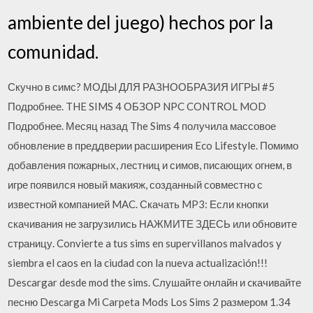
ambiente del juego) hechos por la
comunidad.
Скучно в симс? МОДЫ ДЛЯ РАЗНООБРАЗИЯ ИГРЫ #5
Подробнее. THE SIMS 4 ОБЗОР NPC CONTROL MOD
Подробнее. Месяц назад The Sims 4 получила массовое
обновление в преддверии расширения Eco Lifestyle. Помимо
добавления пожарных, лестниц и симов, писающих огнем, в
игре появился новый макияж, созданный совместно с
известной компанией MAC. Скачать MP3: Если кнопки
скачивания не загрузились НАЖМИТЕ ЗДЕСЬ или обновите
страницу. Convierte a tus sims en supervillanos malvados y
siembra el caos en la ciudad con la nueva actualización!!!
Descargar desde mod the sims. Cлушайте онлайн и cкачивайте
песню Descarga Mi Carpeta Mods Los Sims 2 размером 1.34