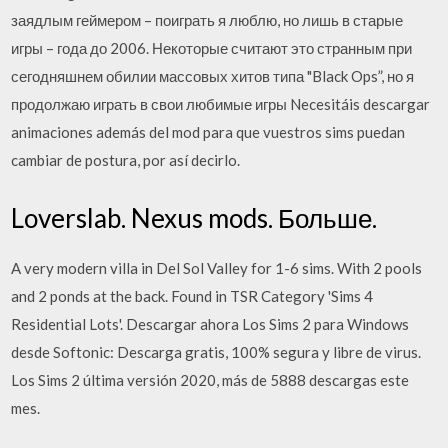
заядлым геймером – поиграть я люблю, но лишь в старые
игры – года до 2006. Некоторые считают это странным при
сегодняшнем обилии массовых хитов типа "Black Ops”, но я
продолжаю играть в свои любимые игры Necesitáis descargar
animaciones además del mod para que vuestros sims puedan
cambiar de postura, por así decirlo.
Loverslab. Nexus mods. Больше.
A very modern villa in Del Sol Valley for 1-6 sims. With 2 pools
and 2 ponds at the back. Found in TSR Category 'Sims 4
Residential Lots'. Descargar ahora Los Sims 2 para Windows
desde Softonic: Descarga gratis, 100% segura y libre de virus.
Los Sims 2 última versión 2020, más de 5888 descargas este
mes.