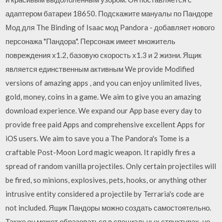
адаптером батареи 18650. Подскажите мануалы по Пандоре
Мод для The Binding of Isaac мод Pandora - добавляет нового
персонажа "Пандора". Персонаж имеет множитель
повреждения х1.2, базовую скорость х1.3 и 2 жизни. Ящик
является единственным активным We provide Modified
versions of amazing apps , and you can enjoy unlimited lives,
gold, money, coins in a game. We aim to give you an amazing
download experience. We expand our App base every day to
provide free paid Apps and comprehensive excellent Apps for
iOS users. We aim to save you a The Pandora's Tome is a
craftable Post-Moon Lord magic weapon. It rapidly fires a
spread of random vanilla projectiles. Only certain projectiles will
be fired, so minions, explosives, pets, hooks, or anything other
intrusive entity considered a projectile by Terraria's code are
not included. Ящик Пандоры можно создать самостоятельно.
Также он может образоваться в специальных структурах, но