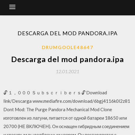
DESCARGA DEL MOD PANDORA.IPA
DRUMGOOLE48647
Descarga del mod pandora.ipa
12.01.2021
🔓 １，０００ Ｓｕｂｓｃｒｉｂｅｒｓ🔓 Download
link/Descarga www.mediafire.com/download/6bgj4116k0l2z81
Dont Mod: The Purge Pandora Mechanical Mod Clone
изготовлен из латуни, питается от одной батареи 18650 или
20700 (НЕ ВКЛЮЧЕН). Он оснащен гибридным соединением
и красивым выдолбленным узором. Он поставляется с