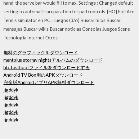
hand, the serve bar would fill to max. Settings : Changed default
setting to automatic preparation for pad controls. [HO] Full Ace
Tennis simulator en PC › Juegos (3/6) Buscar hilos Buscar
mensajes Buscar wikis Buscar noticias Consolas Juegos Scene
Tecnología Internet Otros
無料のグラフィックをダウンロード
mentplus stormy nightsアルバムのダウンロード
htc fastbootファイルをダウンロードする
Android TV Box用のAPKダウンロード
完全版AndroidアプリAPK無料ダウンロード
jjgddyk
jjgddyk
jjgddyk
jjgddyk
jjgddyk