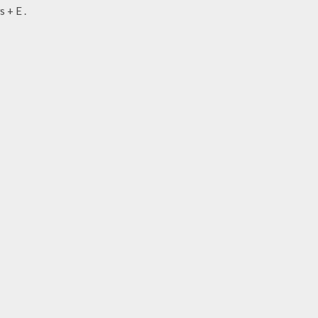
 + E .