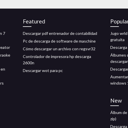
Featured
Popula
n 7
Descargar pdf entrenador de contabilidad
Jugo wrld
gratuita
Pc de descarga de software de maschine
reator
Descarga 
Cómo descargar un archivo con regsvr32
araoke
Álbumes d
Controlador de impresora hp descarga
descargar
2600n
 en
Descargar
Descargar wot para pc
Aumentar 
ers
windows 
New
Álbum de 
zip)
Descarga