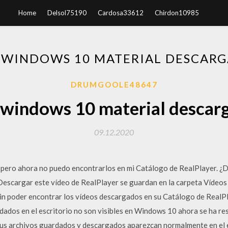
Home
Delsol75190
Cardosa33612
Chirdon10985
 WINDOWS 10 MATERIAL DESCAR
DRUMGOOLE48647
 windows 10 material descar
09.12.2020
pero ahora no puedo encontrarlos en mi Catálogo de RealPlayer. ¿D
escargar este vídeo de RealPlayer se guardan en la carpeta Vídeos 
sin poder encontrar los vídeos descargados en su Catálogo de RealP
dados en el escritorio no son visibles en Windows 10 ahora se ha re
us archivos guardados y descargados aparezcan normalmente en el e