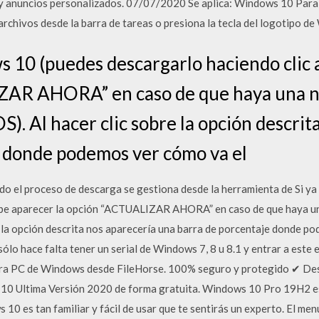
 y anuncios personalizados. 07/07/2020 Se aplica: Windows 10 Para 
archivos desde la barra de tareas o presiona la tecla del logotipo 
s 10 (puedes descargarlo haciendo clic 
ZAR AHORA” en caso de que haya una n
S). Al hacer clic sobre la opción descri
e donde podemos ver cómo va el
o el proceso de descarga se gestiona desde la herramienta de Si y
debe aparecer la opción “ACTUALIZAR AHORA” en caso de que haya un
re la opción descrita nos aparecería una barra de porcentaje donde 
ólo hace falta tener un serial de Windows 7, 8 u 8.1 y entrar a este
ra PC de Windows desde FileHorse. 100% seguro y protegido ✔ Desc
0 Ultima Versión 2020 de forma gratuita. Windows 10 Pro 19H2 e
 10 es tan familiar y fácil de usar que te sentirás un experto. El me