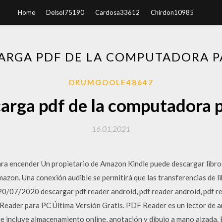
Home
Delsol75190
Cardosa33612
Chirdon10985
ARGA PDF DE LA COMPUTADORA P
DRUMGOOLE48647
rga pdf de la computadora 
16.01.2021
ra encender Un propietario de Amazon Kindle puede descargar libros 
azon. Una conexión audible se permitirá que las transferencias de l
20/07/2020 descargar pdf reader android, pdf reader android, pdf r
Reader para PC Última Versión Gratis. PDF Reader es un lector de
e incluye almacenamiento online, anotación y dibujo a mano alzada. E