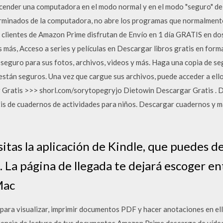
ncender una computadora en el modo normal y en el modo "seguro" de
rminados de la computadora, no abre los programas que normalmente
s clientes de Amazon Prime disfrutan de Envío en 1 día GRATIS en do
os más, Acceso a series y películas en Descargar libros gratis en f
seguro para sus fotos, archivos, videos y más. Haga una copia de seg
stán seguros. Una vez que cargue sus archivos, puede acceder a ell
 Gratis >>> shorl.com/sorytopegryjo Dietowin Descargar Gratis . D
tis de cuadernos de actividades para niños. Descargar cuadernos y 
itas la aplicación de Kindle, que puedes d
La página de llegada te dejará escoger en
Mac
ara visualizar, imprimir documentos PDF y hacer anotaciones en ell
encia de lectura de tus documentos Amazon Prime descarga de vídeo 