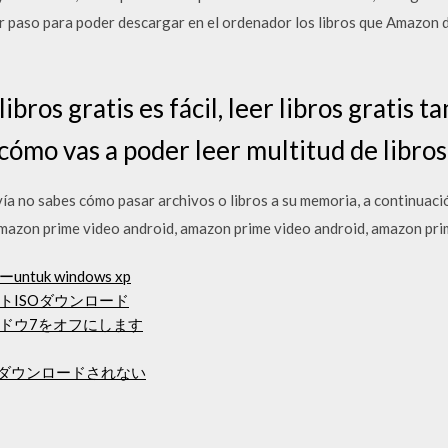
r paso para poder descargar en el ordenador los libros que Amazon da
bros gratis es fácil, leer libros gratis t
cómo vas a poder leer multitud de libros
í­a no sabes cómo pasar archivos o libros a su memoria, a continuac
mazon prime video android, amazon prime video android, amazon pri
k windows xp
64ビットISOダウンロード
ンドウ7をオフにします
らダウンロードされない