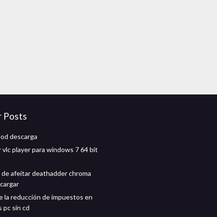
r Posts
mod descarga
 vlc player para windows 7 64 bit
a de afeitar deathadder chroma
scargar
 la reducción de impuestos en
 pc sin cd