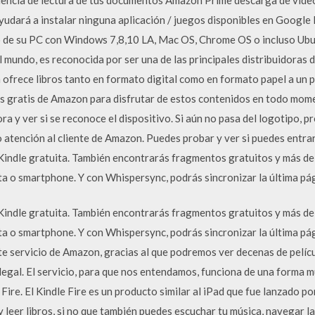
yudará a instalar ninguna aplicación / juegos disponibles en Google
io de su PC con Windows 7,8,10 LA, Mac OS, Chrome OS o incluso Ubu
 mundo, es reconocida por ser una de las principales distribuidoras d
a ofrece libros tanto en formato digital como en formato papel a un 
os gratis de Amazon para disfrutar de estos contenidos en todo mom
ra y ver si se reconoce el dispositivo. Si aún no pasa del logotipo,
 atención al cliente de Amazon. Puedes probar y ver si puedes entra
 Kindle gratuita. También encontrarás fragmentos gratuitos y más de
a o smartphone. Y con Whispersync, podrás sincronizar la última pág
 Kindle gratuita. También encontrarás fragmentos gratuitos y más de
a o smartphone. Y con Whispersync, podrás sincronizar la última pá
ste servicio de Amazon, gracias al que podremos ver decenas de pelícu
legal. El servicio, para que nos entendamos, funciona de una forma m
Fire. El Kindle Fire es un producto similar al iPad que fue lanzado p
y leer libros, si no que también puedes escuchar tu música, navegar la