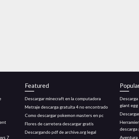
Featured
Popula
e
Descargar minecraft en la computadora
Descarga 
giant egg
Metraje descarga gratuita 4 no encontrado
Descargar
Como descargar pokemon masters en pc
rent
Herramien
Flores de carretera descargar gratis
descarga 
Descargando pdf de archive.org legal
ows 7
Aventura 