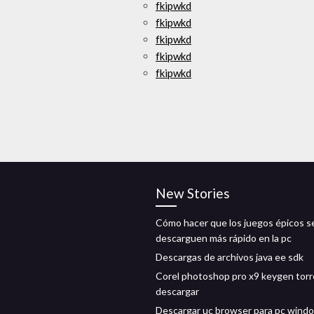
fkipwkd
fkipwkd
fkipwkd
fkipwkd
fkipwkd
New Stories
Cómo hacer que los juegos épicos s
descarguen más rápido en la pc
Descargas de archivos java ee sdk
Corel photoshop pro x9 keygen tor
descargar
Descargar uc browser para pc wind