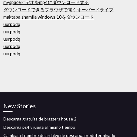
myspaceビデオをmp4にダウンロードする
ダウンロードできるブラウザで聞くオーバードライブ
maktaba shamila windows 10をダウンロード
uurpodq
uurpodq
uurpodq
uurpodq
uurpodq
New Stories
Descarga gratuita de brazzers house 2
Descarga ps4 y juega al mismo tiempo
Cambiar el nombre de archivo de descarga predeterminado