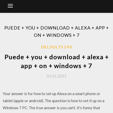
PUEDE + YOU + DOWNLOAD + ALEXA + APP +
ON + WINDOWS + 7
DELSOL75190
Puede + you + download + alexa +
app + on + windows + 7
01.01.2021
Your answer is for how to set up Alexa on a smart phone or
tablet (apple or android). The question is how to set it up on a
Windows 7 PC. The true answer is you can't. It's funny that