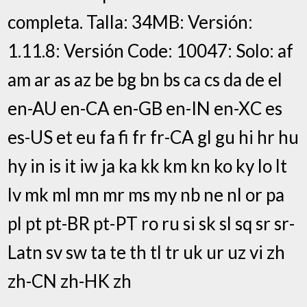
completa. Talla: 34MB: Versión:
1.11.8: Versión Code: 10047: Solo: af
am ar as az be bg bn bs ca cs da de el
en-AU en-CA en-GB en-IN en-XC es
es-US et eu fa fi fr fr-CA gl gu hi hr hu
hy in is it iw ja ka kk km kn ko ky lo lt
lv mk ml mn mr ms my nb ne nl or pa
pl pt pt-BR pt-PT ro ru si sk sl sq sr sr-
Latn sv sw ta te th tl tr uk ur uz vi zh
zh-CN zh-HK zh