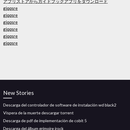
アプリストアからガイドブックアプリをダウンロード
gjqqsre
gjqqsre
gjqqsre
gjqqsre
gjqqsre
gjqqsre
New Stories
Descarga del controlador de software de instalación wd black2
Víspera de la muerte descargar torrent
Descarga de pdf de implementación de cobit 5
Descarga del álbum grimoire jrock