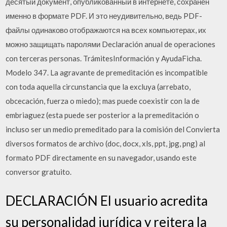
десятый документ, опубликованный в интернете, сохранён
именно в формате PDF. И это неудивительно, ведь PDF-
файлы одинаково отображаются на всех компьютерах, их
можно защищать паролями Declaración anual de operaciones
con terceras personas. TrámitesInformación y AyudaFicha.
Modelo 347. La agravante de premeditación es incompatible
con toda aquella circunstancia que la excluya (arrebato,
obcecación, fuerza o miedo); mas puede coexistir con la de
embriaguez (esta puede ser posterior a la premeditación o
incluso ser un medio premeditado para la comisión del Convierta
diversos formatos de archivo (doc, docx, xls, ppt, jpg, png) al
formato PDF directamente en su navegador, usando este
conversor gratuito.
DECLARACIÓN El usuario acredita
su personalidad jurídica y reitera la