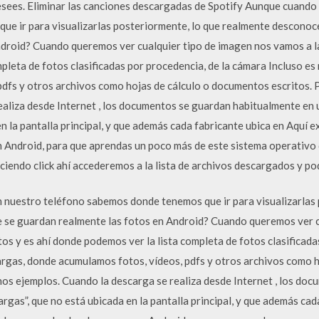
esees. Eliminar las canciones descargadas de Spotify Aunque cuand
e ir para visualizarlas posteriormente, lo que realmente desconoc
droid? Cuando queremos ver cualquier tipo de imagen nos vamos a la
pleta de fotos clasificadas por procedencia, de la cámara Incluso es
dfs y otros archivos como hojas de cálculo o documentos escritos.
ealiza desde Internet , los documentos se guardan habitualmente e
n la pantalla principal, y que además cada fabricante ubica en Aquí 
n Android, para que aprendas un poco más de este sistema operativ
iendo click ahí accederemos a la lista de archivos descargados y p
nuestro teléfono sabemos donde tenemos que ir para visualizarlas 
 se guardan realmente las fotos en Android? Cuando queremos ver c
tos y es ahí donde podemos ver la lista completa de fotos clasificad
argas, donde acumulamos fotos, vídeos, pdfs y otros archivos como 
nos ejemplos. Cuando la descarga se realiza desde Internet , los do
as”, que no está ubicada en la pantalla principal, y que además cad