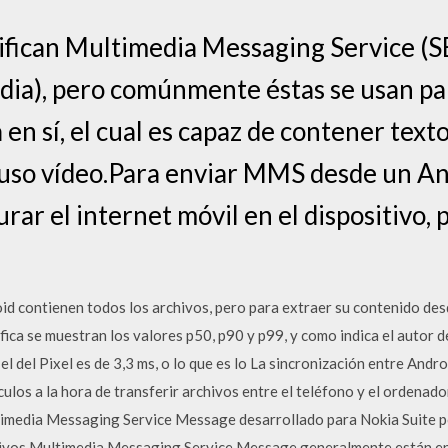
nifican Multimedia Messaging Service (
ia), pero comúnmente éstas se usan par
n sí, el cual es capaz de contener text
luso vídeo.Para enviar MMS desde un An
rar el internet móvil en el dispositivo, 
id contienen todos los archivos, pero para extraer su contenido d
ica se muestran los valores p50, p90 y p99, y como indica el autor del
el del Pixel es de 3,3 ms, o lo que es lo La sincronización entre Andr
ulos a la hora de transferir archivos entre el teléfono y el ordenad
media Messaging Service Message desarrollado para Nokia Suite por 
chivos Multimedia Messaging Service Message generalmente están e