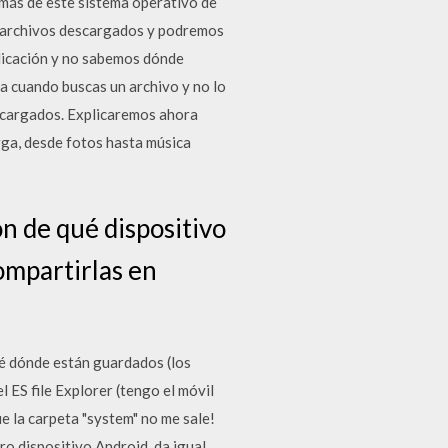
más de este sistema operativo de
e archivos descargados y podremos
licación y no sabemos dónde
sa cuando buscas un archivo y no lo
scargados. Explicaremos ahora
rga, desde fotos hasta música
ón de qué dispositivo
compartirlas en
sé dónde están guardados (los
 ES file Explorer (tengo el móvil
e la carpeta "system" no me sale!
o dispositivo Android, da igual