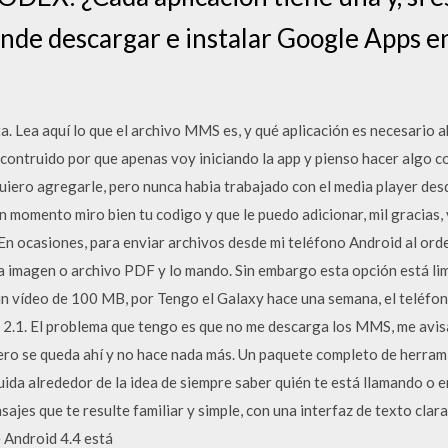
de descargar e instalar Google Apps en
a aquí lo que el archivo MMS es, y qué aplicación es necesario ab
contruido por que apenas voy iniciando la app y pienso hacer algo 
iero agregarle, pero nunca habia trabajado con el media player desd
un momento miro bien tu codigo y que le puedo adicionar, mil gracias,
n ocasiones, para enviar archivos desde mi teléfono Android al orde
a imagen o archivo PDF y lo mando. Sin embargo esta opción está lim
n vídeo de 100 MB, por Tengo el Galaxy hace una semana, el teléfono
r 2.1. El problema que tengo es que no me descarga los MMS, me avis
ero se queda ahí y no hace nada más. Un paquete completo de herram
ida alrededor de la idea de siempre saber quién te está llamando o e
ajes que te resulte familiar y simple, con una interfaz de texto cl
 Android 4.4 está