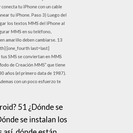
 conecta tu iPhone con un cable
anear tu iPhone. Paso 3) Luego del
rgar los textos MMS del iPhone al
gurar MMS en su teléfono,
 en amarillo deben cambiarse. 13
th] [one_fourth last=last]
e tus SMS se conviertan en MMS
 “Modo de Creación MMS” que tiene
30 años (el primero data de 1987).
 Ademas con un poco esfuerzo te
droid? 51 ¿Dónde se
ónde se instalan los
s así, dónde están