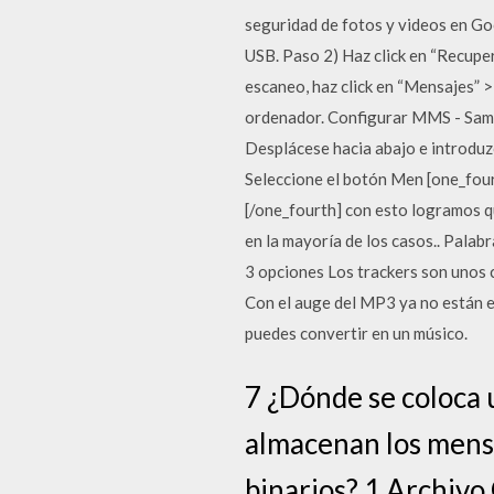
seguridad de fotos y videos en Go
USB. Paso 2) Haz click en “Recupe
escaneo, haz click en “Mensajes” 
ordenador. Configurar MMS - Sams
Desplácese hacia abajo e introduz
Seleccione el botón Men [one_fourt
[/one_fourth] con esto logramos 
en la mayoría de los casos.. Pala
3 opciones Los trackers son unos 
Con el auge del MP3 ya no están e
puedes convertir en un músico.
7 ¿Dónde se coloca 
almacenan los mensa
binarios? 1 Archivo 