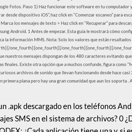
ogle Fotos. Paso 1) Haz funcionar este software en tu computador y
rar desde dispositivo iOS”, haz click en “Comenzar escaneo” para esc
> Marca los mensajes de texto > Haz click en “Recuperar” para desca
ung Android. 1 Antes de empezar. Esta guía le mostrará cómo confi
ca la información MMS. Nota: Solo los valores que están resaltados
h] [/one_fourth] [one_fourth] [/one_fourth] [one_fourth] [/one_four
que nuestros mensajes dispongan de los 480 caracteres evitando qu
bras finales. Existe otra opción que a muchos confunde, figura como
curiosos archivos de sonido que llevan funcionando desde hace casi 
n primera plana pero hay una gran comunidad que aun los soporta .
un .apk descargado en los teléfonos An
jes SMS en el sistema de archivos? 0 ¿D
ODEX: ¿Cada aplicación tiene una y, si e