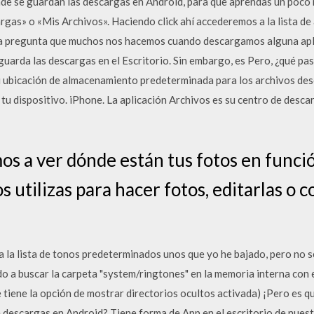
de se guardan las descargas en Android, para que aprendas un poco 
gas» o «Mis Archivos». Haciendo click ahí accederemos a la lista d
na pregunta que muchos nos hacemos cuando descargamos alguna ap
guarda las descargas en el Escritorio. Sin embargo, es Pero, ¿qué pa
u ubicación de almacenamiento predeterminada para los archivos de
tu dispositivo. iPhone. La aplicación Archivos es su centro de desca
os a ver dónde están tus fotos en funci
os utilizas para hacer fotos, editarlas o 
 la lista de tonos predeterminados unos que yo he bajado, pero no 
a buscar la carpeta "system/ringtones" en la memoria interna con el
tiene la opción de mostrar directorios ocultos activada) ¡Pero es qu
 descargas en Android? Tiene forma de App en el escritorio de nuestr