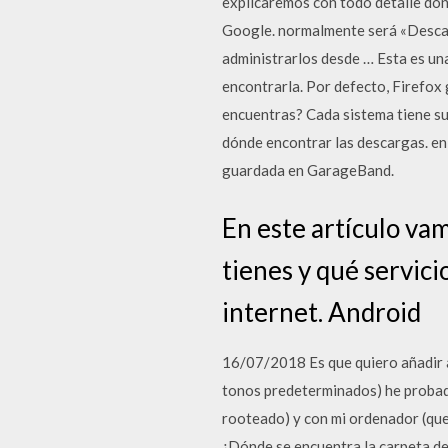
explicaremos con todo detalle dón
Google. normalmente será «Descar
administrarlos desde … Esta es u
encontrarla. Por defecto, Firefox 
encuentras? Cada sistema tiene s
dónde encontrar las descargas. en 
guardada en GarageBand.
En este artículo vam
tienes y qué servici
internet. Android
16/07/2018 Es que quiero añadir a
tonos predeterminados) he probado 
rooteado) y con mi ordenador (que 
¿Dónde se encuentra la carpeta de